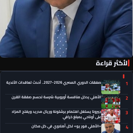
الأكثر قراءة
«الأهلي فور يو» لكل أهلاوي في كل مكان
صفقات الدوري المصري 2026-2027.. أحدث تعاقدات الأندية
1
الأهلي يدخل منافسة أوروبية شرسة لحسم صفقة القرن
2
جيرونا يستغل اهتمام برشلونة وريال مدريد ويفتح المزاد
3
على أوناحي بمبلغ خرافي
«الأهلي فور يو» لكل أهلاوي في كل مكان
4