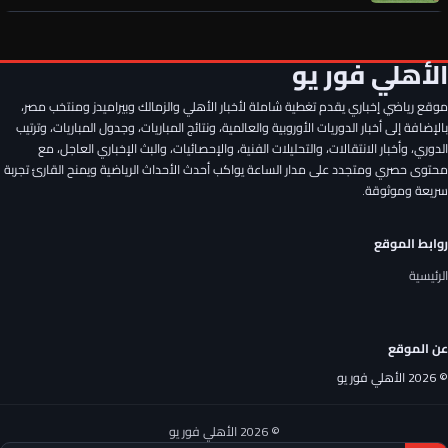
الأهلي يدخل منافسة أوروبية شرسة لحسم صفقة القرن
الأهلي فور يو
موقع رياضي إخباري يقدم تغطية شاملة لأخبار الأهلي والزمالك وبيراميدز ومنتخب مصر،
عن عمر الساعي.. أول رد فعل من المصري بعد تحركات الأهلي وقرار
الحسين عموتة
بالإضافة إلى أخبار الدوريات الأوروبية والعالمية، ونتائج المباريات، وجدول المباريات، وترتيب
الدوري، وأخبار الانتقالات، والتحليلات الفنية، والإحصائيات، والبث الإخباري العاجل، مع
محتوى حصري ومتجدد على مدار الساعة يواكب أحدث الأحداث الرياضية ويمنح القارئ تجربة
ليس محمد شريف.. الأهلي يستقر على إعارة رأس حربة جديد قبل
سريعة وموثوقة.
انطلاق الموسم
روابط الموقع
فرمان ناري من الأهلي تجاه الصفقة المنتظرة
الرئيسية
موقع عالمي يعلن فريق محمد صلاح الجديد
عن الموقع
© 2026 الأهلي فور يو
بعد العرض الأوروبي الرسمي.. قرار عاجل من إدارة الأهلي بشأن
مصطفى شوبير
© 2026 الأهلي فور يو