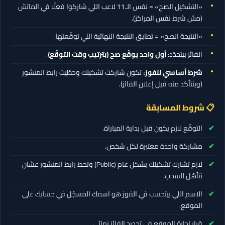
«التشكيل الصح» = نفس الـ11 لاعب اللي شاركوا فعلًا في الماتش
(مش شرط نفس المراكز).
«النتيجة الصح» = تطابق النتيجة النهائية اللي توقّعتها.
الفائز بيتحدّد:
أول واحد يوقّع صح (بترتيب وقت التوقّع)
.
شرط أساسي للفوز:
تكون شاركت تشكيلك وحطّيت رابط المنشور
(وبنتأكد منه قبل إعلان الفائز).
📋 شروط المسابقة
التوقّع لازم يكون قبل بداية المباراة.
مشاركة واحدة معتبرة لكل شخص.
لازم تشارك تشكيلك بشكل عام (Public) وتحط رابط المنشور عشان
تتأهّل للسحب.
الاسم اللي بيتحسب في الفوز هو اسمك المسجّل في حسابك على
الموقع.
قرار إدارة الموقع في تحديد الفائز نهائي.