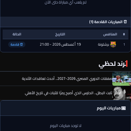
لم يلعب أي مباراة حتى الآن
⏰ المباريات القادمة (1)
#
المنافس
التاريخ
الحالة
19 أغسطس 2026 - 21:00
1
برشلونة
⏰ قادمة
ترند لحظي
صفقات الدوري المصري 2026-2027.. أحدث تعاقدات الأندية
ثابت البطل.. الحارس الذي أصبح رمزًا للثبات في تاريخ الأهلي
📅
مباريات اليوم
لا توجد مباريات اليوم