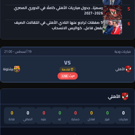
رسميًا.. جدول مباريات الأهلي كاملًا في الدوري المصري
5
2026-2027
5 صفقات تراجع عنها النادي الأهلي في انتقالات الصيف
6
بفعل فاعل.. كواليس الانسحاب
مباريات ودية
19 أغسطس - 21:00
VS
الأهلي
برشلونة
⏰ قادمة
بث
LIVE
الأهلي
0
0
0
0
0
0
0
0
مباريات
فوز
تعادل
خسارة
له
عليه
الصافي
نقاط