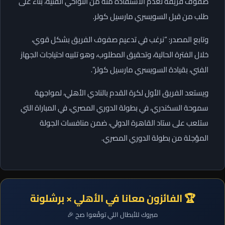
صفوف فريقه لعدم الاستفادة منه من النواحي الفنية، بناء على
طلب من قبل السويسري مارسيل كولر.
وتابع المصدر: “نرغب في تدعيم صفوف الفريق بشكل قوي،
خلال الفترة الحالية، وتحقيق المطلوب، وهو تلبيه احتياجات الجهاز
الفني، بقيادة السويسري مارسيل كولر”.
ويستعد الفريق الأول لكرة القدم بالنادي الأهلي، لمواجهة
سموحة السكندري، في بطولة الدوري المصري، في المباراة التي
ستلعب على ستاد القاهرة الدولي، ضمن منافسات الجولة
المؤجلة من بطولة الدوري المصري.
🏆 الفائزون معانا في الأهلي × برشلونة
مبروك للأبطال اللي توقّعوا صح 🎉