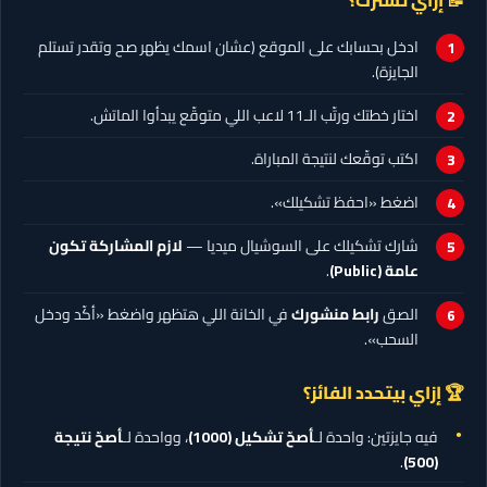
📝 إزاي تشترك؟
ادخل بحسابك على الموقع (عشان اسمك يظهر صح وتقدر تستلم
الجايزة).
اختار خطتك ورتّب الـ11 لاعب اللي متوقّع يبدأوا الماتش.
اكتب توقّعك لنتيجة المباراة.
اضغط «احفظ تشكيلك».
شارك تشكيلك على السوشيال ميديا —
لازم المشاركة تكون
عامة (Public)
.
الصق
رابط منشورك
في الخانة اللي هتظهر واضغط «أكّد ودخل
السحب».
🏆 إزاي بيتحدد الفائز؟
فيه جايزتين: واحدة لـ
أصحّ تشكيل
(1000)
، وواحدة لـ
أصحّ نتيجة
.
(500)