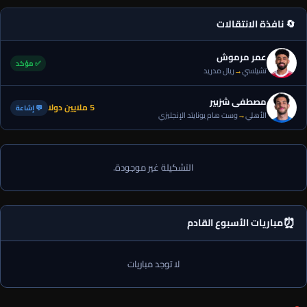
🔄 نافذة الانتقالات
عمر مرموش
✅ مؤكد
تشيلسي
→
ريال مدريد
مصطفى شزبير
5 ملايين دولا
💬 إشاعة
الأهلي
→
وست هام يونايتد الإنجليزي
التشكيلة غير موجودة.
⏰
مباريات الأسبوع القادم
لا توجد مباريات