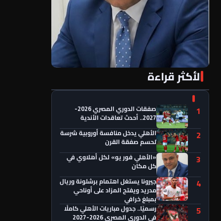
الأكثر قراءة
«الأهلي فور يو» لكل أهلاوي في كل مكان
صفقات الدوري المصري 2026-
1
2027.. أحدث تعاقدات الأندية
الأهلي يدخل منافسة أوروبية شرسة
2
لحسم صفقة القرن
«الأهلي فور يو» لكل أهلاوي في
3
كل مكان
جيرونا يستغل اهتمام برشلونة وريال
4
مدريد ويفتح المزاد على أوناحي
بمبلغ خرافي
رسميًا.. جدول مباريات الأهلي كاملًا
5
في الدوري المصري 2026-2027