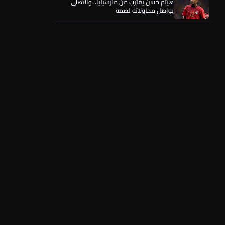
عن عمر الساعي.. أول رد فعل من المصري
بعد تحركات الأهلي وقرار الحسين عموتة
الجزائري منصف بقرار يطير إلى إسبانيا
للأنضمام لمعسكر الأهلي
الأهلي يقترب من ضم موهبة غزل المحلة..
امتيازات إضافية تحسم المفاوضات
تفاصيل الجلسة السرية التي قرّبت محمد عبد
المنعم من العودة للأهلي
5 خاسرين من انتقال محمد صلاح إلى طرابزون
التركي.. لطمة لهذه الأطراف
هيثم حسن يقترب من مارسيليا.. والأهلي
يواصل محاولاته لضمه
عن عمر الساعي.. أول رد فعل من المصري
بعد تحركات الأهلي وقرار الحسين عموتة