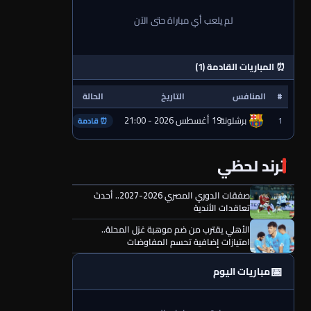
لم يلعب أي مباراة حتى الآن
⏰ المباريات القادمة (1)
#
المنافس
التاريخ
الحالة
19 أغسطس 2026 - 21:00
1
برشلونة
⏰ قادمة
ترند لحظي
صفقات الدوري المصري 2026-2027.. أحدث
تعاقدات الأندية
الأهلي يقترب من ضم موهبة غزل المحلة..
امتيازات إضافية تحسم المفاوضات
📅
مباريات اليوم