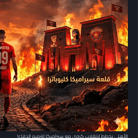
الأهلي يخطط لانقلاب كروي مع سيراميكا لترميم الدفاع!