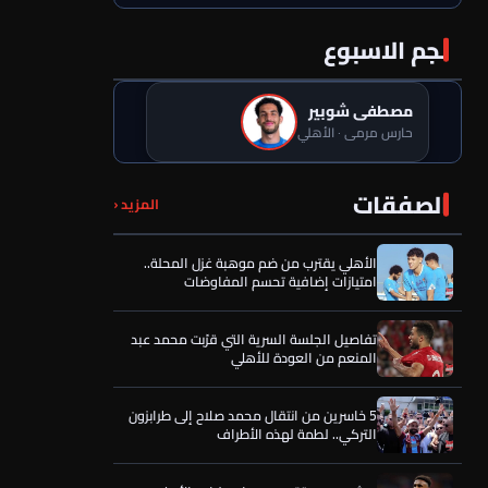
نجم الاسبوع
مصطفى شوبير
الجزائري منصف بقرار يطير إلى إسبانيا
للأنضمام لمعسكر الأهلي
حارس مرمى · الأهلي
الأهلي يقترب من ضم موهبة غزل المحلة..
الصفقات
المزيد ‹
امتيازات إضافية تحسم المفاوضات
تفاصيل الجلسة السرية التي قرّبت محمد عبد
المنعم من العودة للأهلي
5 خاسرين من انتقال محمد صلاح إلى طرابزون
التركي.. لطمة لهذه الأطراف
هيثم حسن يقترب من مارسيليا.. والأهلي
يواصل محاولاته لضمه