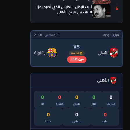
ثابت البطل.. الحارس الذي أصبح رمزًا
6
للثبات في تاريخ الأهلي
مباريات ودية
19 أغسطس - 21:00
VS
الأهلي
برشلونة
⏰ قادمة
بث
LIVE
الأهلي
0
0
0
0
0
مباريات
فوز
تعادل
خسارة
له
0
0
0
عليه
الصافي
نقاط