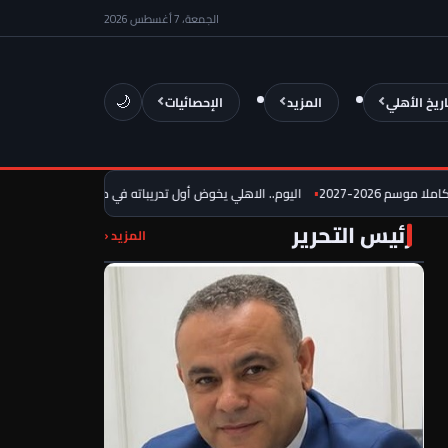
الجمعة، 7 أغسطس 2026
اريخ الأهلي
المزيد
الإحصائيات
🌙
اليوم.. الاهلي يخوض أول تدريباته في معسكر إسبانيا
استبعاد 3 لاعبين من قائمة برشلونة للموسم الجديد… موقف حمزة عبد الكريم
رئيس التحرير
المزيد ‹