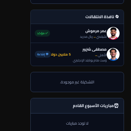
🔄 نافذة الانتقالات
عمر مرموش
✅ مؤكد
تشيلسي
→
ريال مدريد
مصطفى شزبير
5 ملايين دولا
💬 إشاعة
الأهلي
→
وست هام يونايتد الإنجليزي
التشكيلة غير موجودة.
⏰
مباريات الأسبوع القادم
لا توجد مباريات