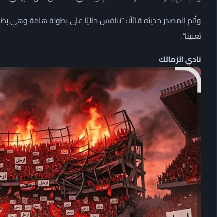
وأتم المصدر حديثه قائلًا: “ننافس حاليًا على بطولة هامة وهي بطو
تعنينا”.
نادي الزمالك