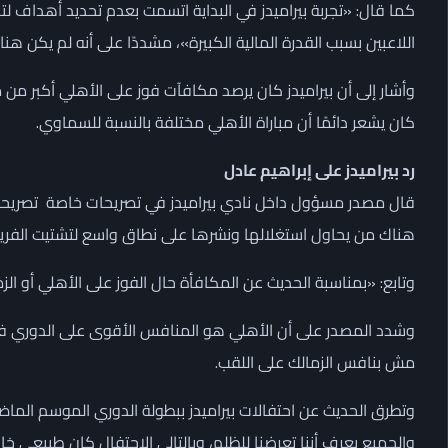
كما قال: «تجربة بيراميدز في البداية اتسمت بعدم تحديد أهداف 
اللاعبين بسبب القدرة المالية الكبيرة»، مشددًا على أنه لم يكن هن
وأشار إلى أن بيراميدز كان يرصد مكافآت فوز على الأهلي أكبر من مك
كان يشعر دائمًا أن مباراة الأهلي مختلفة بالنسبة للسماوي.
رد بيراميدز على إبراهيم عادل
قال مصدر مسؤول داخل نادي بيراميدز في تصريحات خاصة تصريحات ا
هناك من يحاول استغلالها ونشرها على نطاق واسع لتشتيت الفريق ت
وتابع: «بمناسبة الحديث عن المكافأة حال الفوز على الأهلي أو ال
وشدد المصدر على أن الأهلي هو المنافس الأقوى على الدوري في آ
مش بنافس الزمالك على اللقب.
وتطرق الحديث عن احتفالات بيراميدز ببطولة الدوري الموسم الماضي، 
والجميع يعرف أننا تعرضنا للظلم، وبالتالي الاحتفال كان طبيعي خا