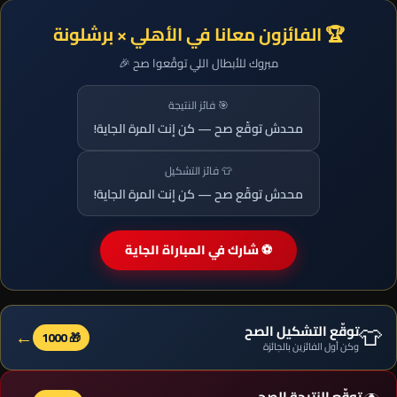
🏆 الفائزون معانا في الأهلي × برشلونة
مبروك للأبطال اللي توقّعوا صح 🎉
🎯 فائز النتيجة
محدش توقّع صح — كن إنت المرة الجاية!
👕 فائز التشكيل
محدش توقّع صح — كن إنت المرة الجاية!
⚽ شارك في المباراة الجاية
👕
توقّع التشكيل الصح
←
🎁 1000
وكن أول الفائزين بالجائزة
توقّع النتيجة الصح