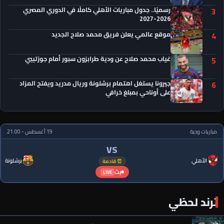
رسميًا.. جدول مباريات الأهلي كاملًا في الدوري المصري
3
2026-2027
موقع عالمي يعلن فريق محمد صلاح الجديد
4
غياب محمد صلاح عن ودية طرابزون سبور أمام جوزتيبي
5
جيرونا يستغل اهتمام برشلونة وريال مدريد ويفتح المزاد
6
على أوناحي بمبلغ خرافي
مباريات ودية
19 أغسطس - 21:00
VS
الأهلي
برشلونة
⏰ قادمة
بث
LIVE
ترند لحظي