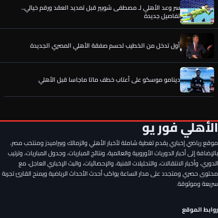
سر وعد الأهلي لـ مصطفى شوبير قبل تمديد العقد ورقم خيالي..
تفاصيل جديدة
أول تدخل من الخطيب لحسم صفقة الأهلي المصري الجديدة
دينامو موسكو على أعتاب خطف ماتا ماجاسا قبل الأهلي
الأهلي يواصل البحث عن مدافع جديد بعد تعثر صفقة علي يوسف
الأهلي فور يو
موقع رياضي إخباري يقدم تغطية شاملة لأخبار الأهلي والزمالك وبيراميدز ومنتخب مصر،
صفقة الأهلي الجديدة تخطف الأنظار في معسكر إسبانيا
بالإضافة إلى أخبار الدوريات الأوروبية والعالمية، ونتائج المباريات، وجدول المباريات، وترتيب
الدوري، وأخبار الانتقالات، والتحليلات الفنية، والإحصائيات، والبث الإخباري العاجل، مع
محتوى حصري ومتجدد على مدار الساعة يواكب أحدث الأحداث الرياضية ويمنح القارئ تجربة
رسميًا.. إمام عاشور يوافق على تمديد عقده مع الأهلي حتى 2030
سريعة وموثوقة.
روابط الموقع
سر وعد الأهلي لـ مصطفى شوبير قبل تمديد العقد ورقم خيالي..