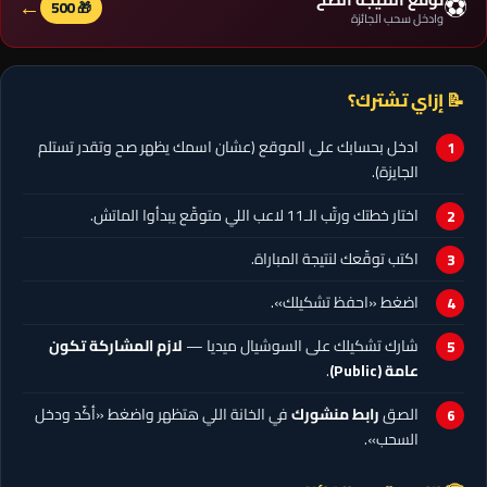
⚽
←
🎁 500
وادخل سحب الجائزة
📝 إزاي تشترك؟
ادخل بحسابك على الموقع (عشان اسمك يظهر صح وتقدر تستلم
الجايزة).
اختار خطتك ورتّب الـ11 لاعب اللي متوقّع يبدأوا الماتش.
اكتب توقّعك لنتيجة المباراة.
اضغط «احفظ تشكيلك».
شارك تشكيلك على السوشيال ميديا —
لازم المشاركة تكون
عامة (Public)
.
الصق
رابط منشورك
في الخانة اللي هتظهر واضغط «أكّد ودخل
السحب».