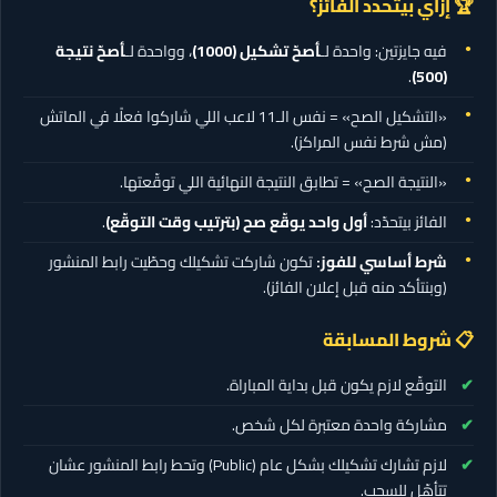
🏆 إزاي بيتحدد الفائز؟
فيه جايزتين: واحدة لـ
أصحّ تشكيل
(1000)
، وواحدة لـ
أصحّ نتيجة
.
(500)
«التشكيل الصح» = نفس الـ11 لاعب اللي شاركوا فعلًا في الماتش
(مش شرط نفس المراكز).
«النتيجة الصح» = تطابق النتيجة النهائية اللي توقّعتها.
الفائز بيتحدّد:
أول واحد يوقّع صح (بترتيب وقت التوقّع)
.
شرط أساسي للفوز:
تكون شاركت تشكيلك وحطّيت رابط المنشور
(وبنتأكد منه قبل إعلان الفائز).
📋 شروط المسابقة
التوقّع لازم يكون قبل بداية المباراة.
مشاركة واحدة معتبرة لكل شخص.
لازم تشارك تشكيلك بشكل عام (Public) وتحط رابط المنشور عشان
تتأهّل للسحب.