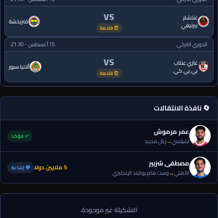
VS
غنتشلر
فنربخشة
بيرليغي
⏰ قادمة
الدوري التركي
15 أغسطس - 21:30
VS
غازي عنتاب
ألانيا سبور
بي.بي.كي.
⏰ قادمة
🔄 نافذة الانتقالات
عمر مرموش
✅ مؤكد
تشيلسي
→
ريال مدريد
مصطفى شزبير
5 ملايين دولا
💬 إشاعة
الأهلي
→
وست هام يونايتد الإنجليزي
التشكيلة غير موجودة.