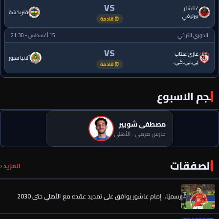
VS
غنتشلر
فنربخشة
بيرليغي
⏰ قادمة
الدوري التركي
15 أغسطس - 21:30
VS
غازي عنتاب
ألانيا سبور
بي.بي.كي.
⏰ قادمة
نجم الاسبوع
مصطفى شوبير
حارس مرمى · الأهلي
الصفقات
صفقة الأهلي الجديدة تخطف الأنظار في معسكر إسبانيا
المزيد ‹
رسميًا.. إمام عاشور يوافق على تمديد عقده مع الأهلي حتى 2030