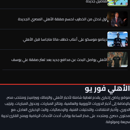
تفاصيل جديدة
أول تدخل من الخطيب لحسم صفقة الأهلي المصري الجديدة
دينامو موسكو على أعتاب خطف ماتا ماجاسا قبل الأهلي
الأهلي يواصل البحث عن مدافع جديد بعد تعثر صفقة علي يوسف
الخطيب يحسم الصفقة الخامسة لـ الأهلي.. كواليس جديدة
الأهلي فور يو
موقع رياضي إخباري يقدم تغطية شاملة لأخبار الأهلي والزمالك وبيراميدز ومنتخب مصر،
رسميًا.. إمام عاشور يوافق على تمديد عقده مع الأهلي حتى 2030
بالإضافة إلى أخبار الدوريات الأوروبية والعالمية، ونتائج المباريات، وجدول المباريات، وترتيب
الدوري، وأخبار الانتقالات، والتحليلات الفنية، والإحصائيات، والبث الإخباري العاجل، مع
محتوى حصري ومتجدد على مدار الساعة يواكب أحدث الأحداث الرياضية ويمنح القارئ تجربة
سر وعد الأهلي لـ مصطفى شوبير قبل تمديد العقد ورقم خيالي..
سريعة وموثوقة.
تفاصيل جديدة