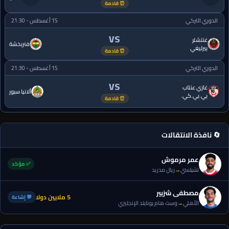
⏰ قادمة
الدوري التركي
15 أغسطس - 21:30
VS
غنتشلر
فنربخشة
بيرليغي
⏰ قادمة
الدوري التركي
15 أغسطس - 21:30
VS
غازي عنتاب
ألانيا سبور
بي.بي.كي.
⏰ قادمة
🔄 نافذة الانتقالات
عمر مرموش
✅ مؤكد
تشيلسي
→
ريال مدريد
مصطفى شزبير
5 ملايين دولا
💬 إشاعة
الأهلي
→
وست هام يونايتد الإنجليزي