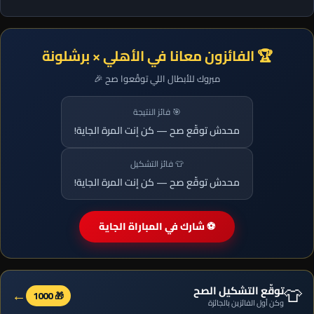
🏆 الفائزون معانا في الأهلي × برشلونة
مبروك للأبطال اللي توقّعوا صح 🎉
🎯 فائز النتيجة
محدش توقّع صح — كن إنت المرة الجاية!
👕 فائز التشكيل
محدش توقّع صح — كن إنت المرة الجاية!
⚽ شارك في المباراة الجاية
👕
توقّع التشكيل الصح
←
🎁 1000
وكن أول الفائزين بالجائزة