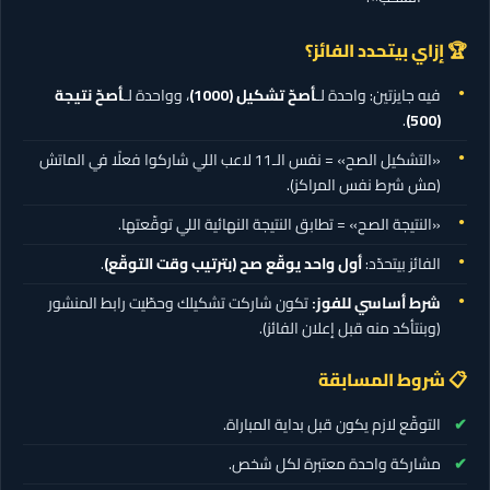
🏆 إزاي بيتحدد الفائز؟
فيه جايزتين: واحدة لـ
أصحّ تشكيل
(1000)
، وواحدة لـ
أصحّ نتيجة
.
(500)
«التشكيل الصح» = نفس الـ11 لاعب اللي شاركوا فعلًا في الماتش
(مش شرط نفس المراكز).
«النتيجة الصح» = تطابق النتيجة النهائية اللي توقّعتها.
الفائز بيتحدّد:
أول واحد يوقّع صح (بترتيب وقت التوقّع)
.
شرط أساسي للفوز:
تكون شاركت تشكيلك وحطّيت رابط المنشور
(وبنتأكد منه قبل إعلان الفائز).
📋 شروط المسابقة
التوقّع لازم يكون قبل بداية المباراة.
مشاركة واحدة معتبرة لكل شخص.