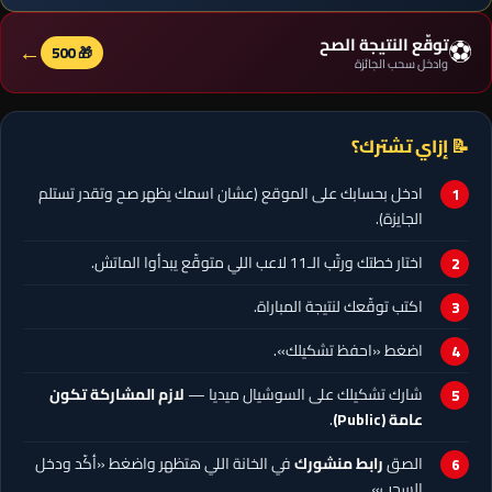
⚽
توقّع النتيجة الصح
←
🎁 500
وادخل سحب الجائزة
📝 إزاي تشترك؟
ادخل بحسابك على الموقع (عشان اسمك يظهر صح وتقدر تستلم
الجايزة).
اختار خطتك ورتّب الـ11 لاعب اللي متوقّع يبدأوا الماتش.
اكتب توقّعك لنتيجة المباراة.
اضغط «احفظ تشكيلك».
شارك تشكيلك على السوشيال ميديا —
لازم المشاركة تكون
عامة (Public)
.
الصق
رابط منشورك
في الخانة اللي هتظهر واضغط «أكّد ودخل
السحب».