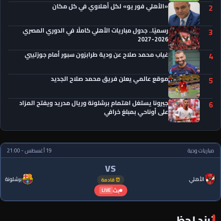
«الأهلي فور يو» لكل أهلاوي في كل مكان
2
رسميًا.. جدول مباريات الأهلي كاملًا في الدوري المصري
3
2026-2027
غياب محمد صلاح عن ودية طرابزون سبور أمام جوزتيبي
4
موقع عالمي يعلن فريق محمد صلاح الجديد
5
جيرونا يستغل اهتمام برشلونة وريال مدريد ويفتح المزاد
6
على أوناحي بمبلغ خرافي
مباريات ودية
19 أغسطس - 21:00
VS
الأهلي
برشلونة
⏰ قادمة
بث
LIVE
ترند لحظي