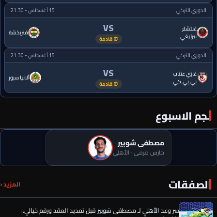
الدوري التركي
15 أغسطس - 21:30
VS
غنتشلر
فنربخشة
بيرليغي
⏰ قادمة
الدوري التركي
15 أغسطس - 21:30
VS
غازي عنتاب
ألانيا سبور
بي.بي.كي.
⏰ قادمة
نجم الاسبوع
مصطفى شوبير
حارس مرمى · الأهلي
الصفقات
رسميًا.. إمام عاشور يوافق على تمديد عقده مع الأهلي حتى 2030
المزيد ‹
سر وعد الأهلي لـ مصطفى شوبير قبل تمديد العقد ورقم خيالي..