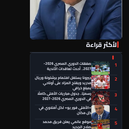
الأكثر قراءة
«الأهلي فور يو» لكل أهلاوي في كل مكان
صفقات الدوري المصري 2026-
1
2027.. أحدث تعاقدات الأندية
جيرونا يستغل اهتمام برشلونة وريال
2
مدريد ويفتح المزاد على أوناحي
بمبلغ خرافي
رسميًا.. جدول مباريات الأهلي كاملًا
3
في الدوري المصري 2026-2027
«الأهلي فور يو» لكل أهلاوي في
4
كل مكان
موقع عالمي يعلن فريق محمد
5
صلاح الجديد