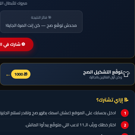
مبروك للأبطال ال
🎯 فائز النتيجة
محدش توقّع صح — كن إنت المرة الجاية!
⚽ شارك في الم
👕
توقّع التشكيل الصح
←
🎁 1000
وكن أول الفائزين بالجائزة
📝 إزاي تشترك؟
ادخل بحسابك على الموقع (عشان اسمك يظهر صح وتقدر تستلم الجايزة)
اختار خطتك ورتّب الـ11 لاعب اللي متوقّع يبدأوا الماتش.