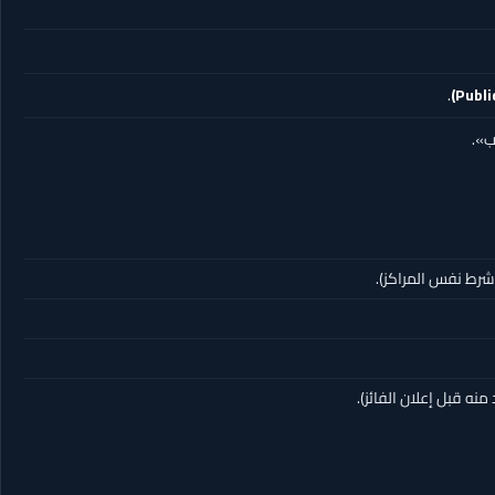
.
ب».
نه قبل إعلان الفائز).