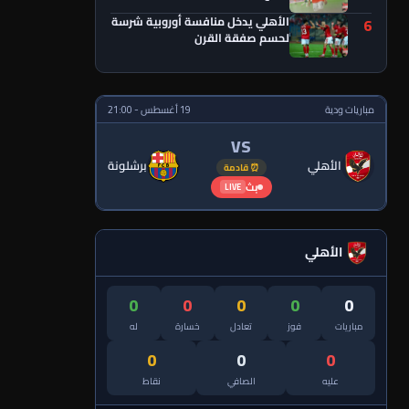
الأهلي يدخل منافسة أوروبية شرسة
6
لحسم صفقة القرن
مباريات ودية
19 أغسطس - 21:00
VS
الأهلي
برشلونة
⏰ قادمة
بث
LIVE
الأهلي
0
0
0
0
0
مباريات
فوز
تعادل
خسارة
له
0
0
0
عليه
الصافي
نقاط