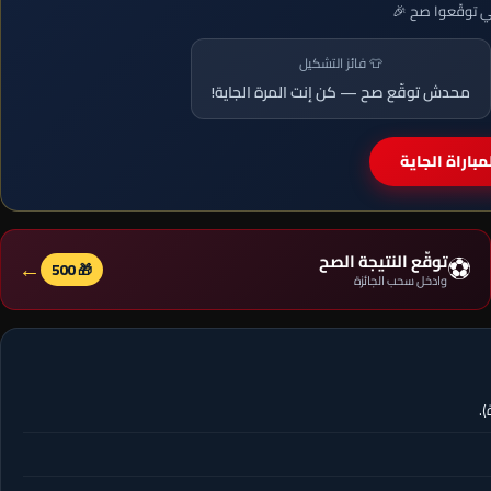
لي توقّعوا صح 🎉
👕 فائز التشكيل
محدش توقّع صح — كن إنت المرة الجاية!
باراة الجاية
⚽
توقّع النتيجة الصح
←
🎁 500
وادخل سحب الجائزة
.