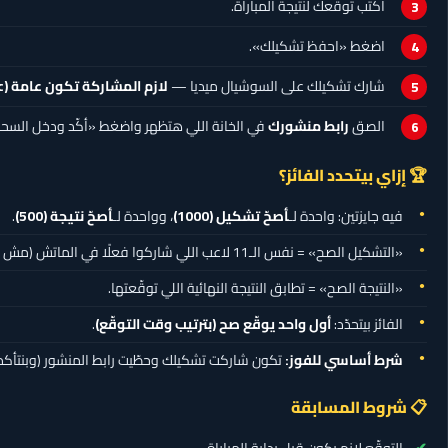
اكتب توقّعك لنتيجة المباراة.
اضغط «احفظ تشكيلك».
شارك تشكيلك على السوشيال ميديا —
لازم المشاركة تكون عامة (Public)
الصق
رابط منشورك
في الخانة اللي هتظهر واضغط «أكّد ودخل السح
🏆 إزاي بيتحدد الفائز؟
فيه جايزتين: واحدة لـ
أصحّ تشكيل
(1000)
، وواحدة لـ
أصحّ نتيجة
(500)
.
«التشكيل الصح» = نفس الـ11 لاعب اللي شاركوا فعلًا في الماتش (مش شرط نفس المراكز).
«النتيجة الصح» = تطابق النتيجة النهائية اللي توقّعتها.
الفائز بيتحدّد:
أول واحد يوقّع صح (بترتيب وقت التوقّع)
.
شرط أساسي للفوز:
تكون شاركت تشكيلك وحطّيت رابط المنشور (وبنتأكد م
📋 شروط المسابقة