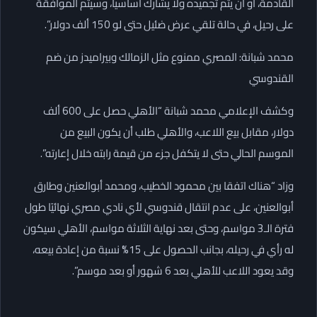
القادمة، أو أن يتم تجميده ولا يشارك أساسياً، وسيتم الموافقة
على رحيل، في حالة تلقي عرض ضئيل حتى لو 150 ألف دولار”.
محمد شبانة: المصري ممنوع مثل الزمالك وبيراميدز من ضم
القندوسي
وكشف الإعلامي محمد شبانة “الأهلي حصل على 600 ألف
دولار، مقابل بيع اللاعب، والأهلي طلب أن يكون البيع من
الموسم الحالي حتى لا يتكفل جزء من قيمة رابته خلال إعارته”.
وزاد “هناك اتفقا بين محمود الخطيب، ومحمد أبوالعنين وطارق
أبوالعنين، على عدم انتقال قندوسي لأي نادي مصري نهائيًا طول
فترة الـ3 مواسم، وحتى بعد نهاية الثلاثة مواسم، الأهلي سيكون
له رأي في رحيله، بجانب الحصول على 15% نسبة من إعادة بيعه،
وقد يعود اللاعب للأهلي بعد 6 شهور أو بعد موسم”.