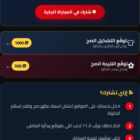
⚽ شارك في المباراة الجاية
👕
توقّع التشكيل الصح
←
🎁 1000
وكن أول الفائزين بالجائزة
⚽
توقّع النتيجة الصح
←
🎁 500
وادخل سحب الجائزة
📝 إزاي تشترك؟
ادخل بحسابك على الموقع (عشان اسمك يظهر صح وتقدر تستلم
الجايزة).
اختار خطتك ورتّب الـ11 لاعب اللي متوقّع يبدأوا الماتش.
اكتب توقّعك لنتيجة المباراة.