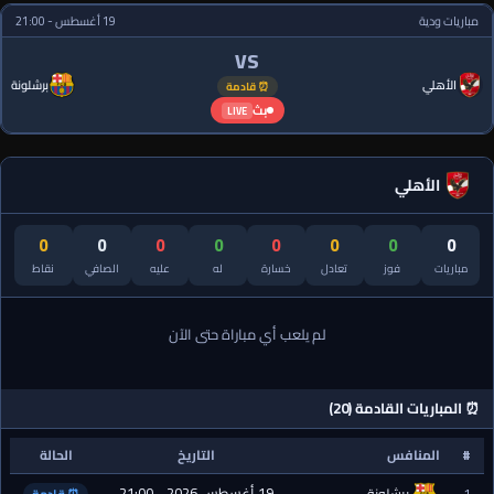
مباريات ودية
19 أغسطس - 21:00
VS
الأهلي
برشلونة
⏰ قادمة
بث
LIVE
الأهلي
0
0
0
0
0
0
0
0
مباريات
فوز
تعادل
خسارة
له
عليه
الصافي
نقاط
لم يلعب أي مباراة حتى الآن
⏰ المباريات القادمة (20)
#
المنافس
التاريخ
الحالة
19 أغسطس 2026 - 21:00
1
برشلونة