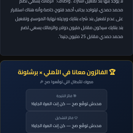
لا يوجد بنها بند تفعيل الشراء“. وأضاف:” الزمالك يسعي لضم
محمد حمدي، ليتواجد بجانب أحمد فتوح، خاصة وأنه هناك استقرار
على عدم تفعيل بند شراء بنتايك ورحيله نهاية الموسم، وتفعيل
بند بنتايك سيكون مقابل مليون دولار، والزمالك يسعي لضم
محمد حمدي مقابل 25 مليون جنيه”.
🏆 الفائزون معانا في الأهلي × برشلونة
مبروك للأبطال اللي توقّعوا صح 🎉
🎯 فائز النتيجة
محدش توقّع صح — كن إنت المرة الجاية!
👕 فائز التشكيل
محدش توقّع صح — كن إنت المرة الجاية!