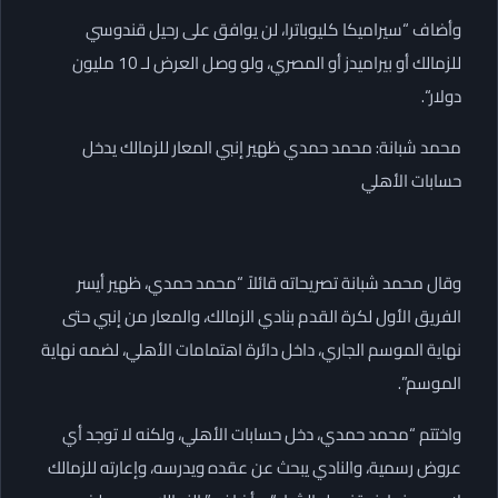
وأضاف “سيراميكا كليوباترا، لن يوافق على رحيل قندوسي
للزمالك أو بيراميدز أو المصري، ولو وصل العرض لـ 10 مليون
دولار“.
محمد شبانة: محمد حمدي ظهير إنبي المعار للزمالك يدخل
حسابات الأهلي
وقال محمد شبانة تصريحاته قائلاً “محمد حمدي، ظهير أيسر
الفريق الأول لكرة القدم بنادي الزمالك، والمعار من إنبي حتى
نهاية الموسم الجاري، داخل دائرة اهتمامات الأهلي، لضمه نهاية
الموسم”.
واختتم “محمد حمدي، دخل حسابات الأهلي، ولكنه لا توجد أي
عروض رسمية، والنادي يبحث عن عقده ويدرسه، وإعارته للزمالك