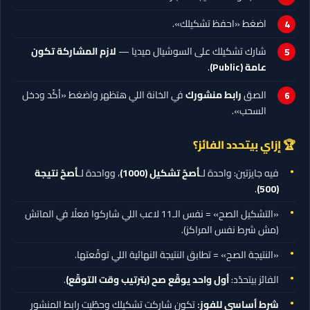
اضغط «احفظ تشكيلك».
شارك تشكيلك على السوشيال ميديا —
لازم المشاركة تكون
عامة (Public)
.
الصق
رابط منشورك
في الخانة اللي هتظهر واضغط «أكّد ودخل
السحب».
🏆 إزاي بيتحدد الفائز؟
فيه جايزتين: واحدة لـ
أصحّ تشكيل
(1000)
، وواحدة لـ
أصحّ نتيجة
.
(500)
«التشكيل الصح» = نفس الـ11 لاعب اللي شاركوا فعلًا في الماتش
(مش شرط نفس المراكز).
«النتيجة الصح» = تطابق النتيجة النهائية اللي توقّعتها.
الفائز بيتحدّد:
أول واحد يوقّع صح (بترتيب وقت التوقّع)
.
شرط أساسي للفوز:
تكون شاركت تشكيلك وحطّيت رابط المنشور