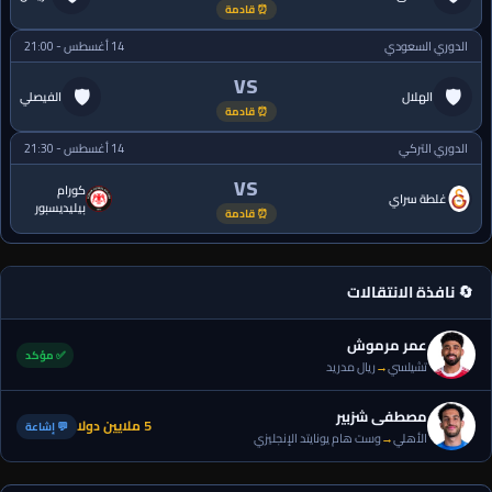
⏰ قادمة
الدوري السعودي
14 أغسطس - 21:00
VS
🛡
🛡
الهلال
الفيصلي
⏰ قادمة
الدوري التركي
14 أغسطس - 21:30
VS
كورام
غلطة سراي
بيليديسبور
⏰ قادمة
🔄 نافذة الانتقالات
عمر مرموش
✅ مؤكد
تشيلسي
→
ريال مدريد
مصطفى شزبير
5 ملايين دولا
💬 إشاعة
الأهلي
→
وست هام يونايتد الإنجليزي