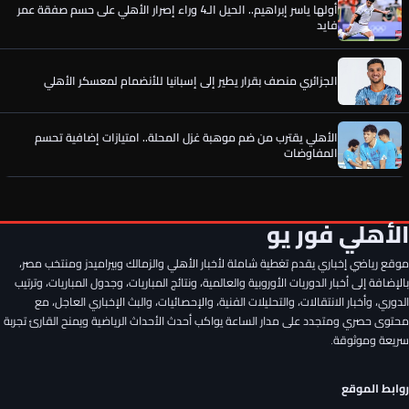
أولها ياسر إبراهيم.. الحيل الـ4 وراء إصرار الأهلي على حسم صفقة عمر
فايد
الجزائري منصف بقرار يطير إلى إسبانيا للأنضمام لمعسكر الأهلي
الأهلي يقترب من ضم موهبة غزل المحلة.. امتيازات إضافية تحسم
المفاوضات
تفاصيل الجلسة السرية التي قرّبت محمد عبد المنعم من العودة
للأهلي
الأهلي فور يو
موقع رياضي إخباري يقدم تغطية شاملة لأخبار الأهلي والزمالك وبيراميدز ومنتخب مصر،
5 أسباب وراء قرار إدارة الأهلي في صفقة محمود صلاح جناح غزل
المحلة
بالإضافة إلى أخبار الدوريات الأوروبية والعالمية، ونتائج المباريات، وجدول المباريات، وترتيب
الدوري، وأخبار الانتقالات، والتحليلات الفنية، والإحصائيات، والبث الإخباري العاجل، مع
محتوى حصري ومتجدد على مدار الساعة يواكب أحدث الأحداث الرياضية ويمنح القارئ تجربة
أشرف داري يفاجئ إدارة النادي الأهلي في صفقة بديل محمد علي بن
سريعة وموثوقة.
رمضان
روابط الموقع
أولها ياسر إبراهيم.. الحيل الـ4 وراء إصرار الأهلي على حسم صفقة عمر
فايد