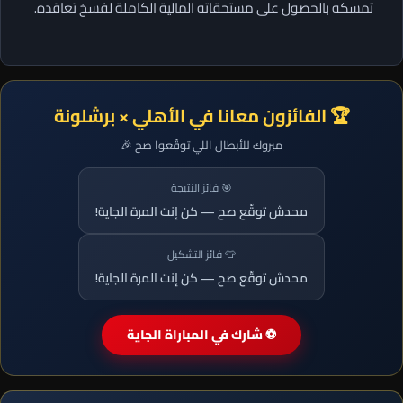
تمسكه بالحصول على مستحقاته المالية الكاملة لفسخ تعاقده.
🏆 الفائزون معانا في الأهلي × برشلونة
مبروك للأبطال اللي توقّعوا صح 🎉
🎯 فائز النتيجة
محدش توقّع صح — كن إنت المرة الجاية!
👕 فائز التشكيل
محدش توقّع صح — كن إنت المرة الجاية!
⚽ شارك في المباراة الجاية