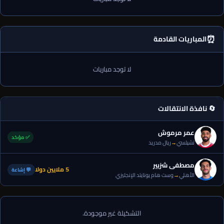
⏰
المباريات القادمة
لا توجد مباريات
🔄 نافذة الانتقالات
عمر مرموش
✅ مؤكد
تشيلسي
→
ريال مدريد
مصطفى شزبير
5 ملايين دولا
💬 إشاعة
الأهلي
→
وست هام يونايتد الإنجليزي
التشكيلة غير موجودة.