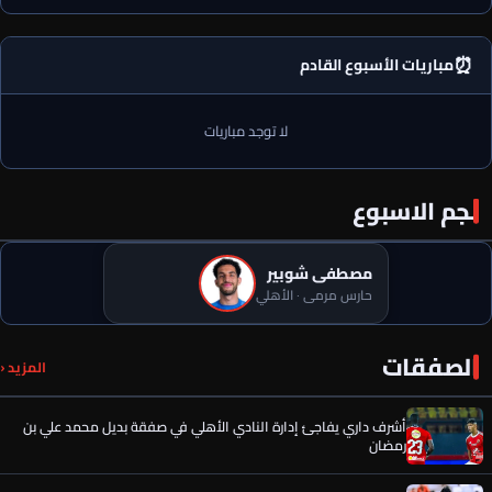
⏰
مباريات الأسبوع القادم
لا توجد مباريات
نجم الاسبوع
مصطفى شوبير
حارس مرمى · الأهلي
5 أسباب وراء قرار إدارة الأهلي في صفقة محمود صلاح جناح غزل
الصفقات
المزيد ‹
المحلة
أشرف داري يفاجئ إدارة النادي الأهلي في صفقة بديل محمد علي بن
رمضان