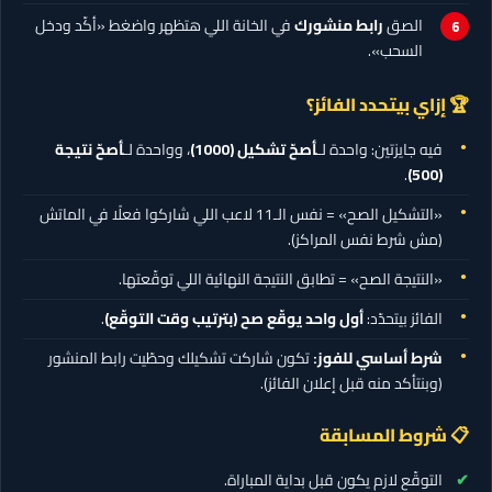
الصق
رابط منشورك
في الخانة اللي هتظهر واضغط «أكّد ودخل
السحب».
🏆 إزاي بيتحدد الفائز؟
فيه جايزتين: واحدة لـ
أصحّ تشكيل
(1000)
، وواحدة لـ
أصحّ نتيجة
.
(500)
«التشكيل الصح» = نفس الـ11 لاعب اللي شاركوا فعلًا في الماتش
(مش شرط نفس المراكز).
«النتيجة الصح» = تطابق النتيجة النهائية اللي توقّعتها.
الفائز بيتحدّد:
أول واحد يوقّع صح (بترتيب وقت التوقّع)
.
شرط أساسي للفوز:
تكون شاركت تشكيلك وحطّيت رابط المنشور
(وبنتأكد منه قبل إعلان الفائز).
📋 شروط المسابقة
التوقّع لازم يكون قبل بداية المباراة.