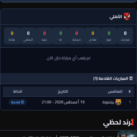
الأهلي
0
0
0
0
0
0
0
0
مباريات
فوز
تعادل
خسارة
له
عليه
الصافي
نقاط
لم يلعب أي مباراة حتى الآن
⏰ المباريات القادمة (1)
#
المنافس
التاريخ
الحالة
19 أغسطس 2026 - 21:00
1
برشلونة
⏰ قادمة
ترند لحظي