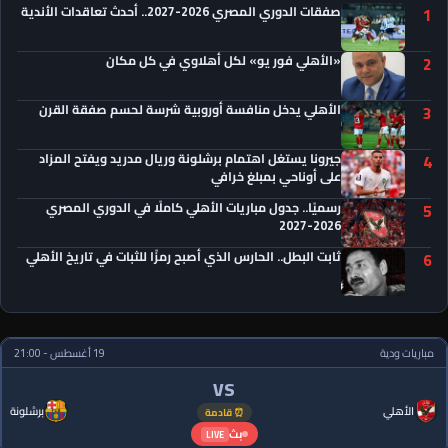
صفقات الدوري المصري 2026-2027.. أحدث تعاقدات الأندية
1
«الأهلي فور يو» لكل أهلاوي في كل مكان
2
الأهلي يدخل منافسة أوروبية شرسة لحسم صفقة القرن
3
جيرونا يستغل اهتمام برشلونة وريال مدريد ويفتح المزاد
4
على أوناحي بمبلغ خرافي
رسميًا.. جدول مباريات الأهلي كاملًا في الدوري المصري
5
2026-2027
ثابت البطل.. الحارس الذي أصبح رمزًا للثبات في تاريخ الأهلي
6
مباريات ودية
19 أغسطس - 21:00
VS
الأهلي
برشلونة
⏰ قادمة
بث
LIVE