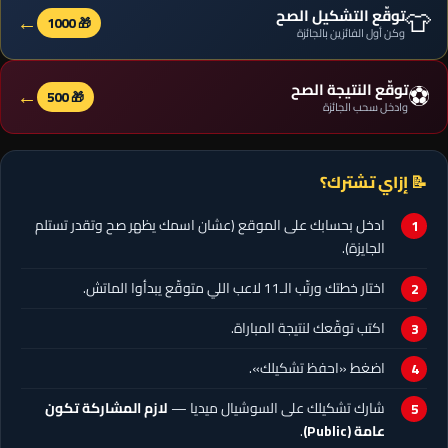
👕
توقّع التشكيل الصح
←
🎁 1000
وكن أول الفائزين بالجائزة
⚽
توقّع النتيجة الصح
←
🎁 500
وادخل سحب الجائزة
📝 إزاي تشترك؟
ادخل بحسابك على الموقع (عشان اسمك يظهر صح وتقدر تستلم
الجايزة).
اختار خطتك ورتّب الـ11 لاعب اللي متوقّع يبدأوا الماتش.
اكتب توقّعك لنتيجة المباراة.
اضغط «احفظ تشكيلك».
شارك تشكيلك على السوشيال ميديا —
لازم المشاركة تكون
عامة (Public)
.