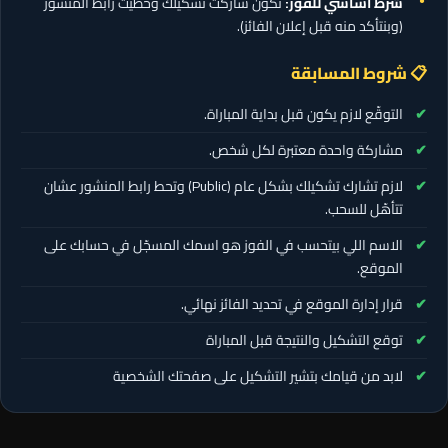
شرط أساسي للفوز:
تكون شاركت تشكيلك وحطّيت رابط المنشور
(وبنتأكد منه قبل إعلان الفائز).
📋 شروط المسابقة
التوقّع لازم يكون قبل بداية المباراة.
مشاركة واحدة معتبرة لكل شخص.
لازم تشارك تشكيلك بشكل عام (Public) وتحط رابط المنشور عشان
تتأهّل للسحب.
الاسم اللي بيتحسب في الفوز هو اسمك المسجّل في حسابك على
الموقع.
قرار إدارة الموقع في تحديد الفائز نهائي.
توقع التشكيل والنتيجة قبل المباراة
لابد من قيامك بتشير التشكيل على صفحتك الشخصية