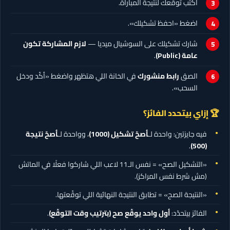
اكتب توقّعك لنتيجة المباراة.
اضغط «احفظ تشكيلك».
شارك تشكيلك على السوشيال ميديا —
لازم المشاركة تكون
عامة (Public)
.
الصق
رابط منشورك
في الخانة اللي هتظهر واضغط «أكّد ودخل
السحب».
🏆 إزاي بيتحدد الفائز؟
فيه جايزتين: واحدة لـ
أصحّ تشكيل
(1000)
، وواحدة لـ
أصحّ نتيجة
.
(500)
«التشكيل الصح» = نفس الـ11 لاعب اللي شاركوا فعلًا في الماتش
(مش شرط نفس المراكز).
«النتيجة الصح» = تطابق النتيجة النهائية اللي توقّعتها.
الفائز بيتحدّد:
أول واحد يوقّع صح (بترتيب وقت التوقّع)
.