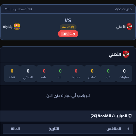
مباريات ودية
19 أغسطس - 21:00
VS
الأهلي
برشلونة
⏰ قادمة
بث
LIVE
الأهلي
0
0
0
0
0
0
0
0
مباريات
فوز
تعادل
خسارة
له
عليه
الصافي
نقاط
لم يلعب أي مباراة حتى الآن
⏰ المباريات القادمة (20)
#
المنافس
التاريخ
الحالة