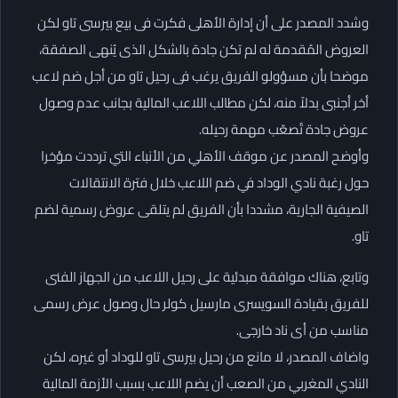
وشدد المصدر على أن إدارة الأهلى فكرت فى بيع بيرسى تاو لكن
العروض المُقدمة له لم تكن جادة بالشكل الذى يُنهى الصفقة،
موضحا بأن مسؤولو الفريق يرغب فى رحيل تاو من أجل ضم لاعب
أخر أجنبى بدلاً منه، لكن مطالب اللاعب المالية بجانب عدم وصول
عروض جادة تُصعّب مهمة رحيله.
وأوضح المصدر عن موقف الأهلي من الأنباء التي ترددت مؤخرا
حول رغبة نادي الوداد في ضم اللاعب خلال فترة الانتقالات
الصيفية الجارية، مشددا بأن الفريق لم يتلقى عروض رسمية لضم
تاو.
وتابع، هناك موافقة مبدئية على رحيل اللاعب من الجهاز الفنى
للفريق بقيادة السويسرى مارسيل كولر حال وصول عرض رسمى
مناسب من أى ناد خارجى.
واضاف المصدر، لا مانع من رحيل بيرسى تاو للوداد أو غيره، لكن
النادي المغربي من الصعب أن يضم اللاعب بسبب الأزمة المالية