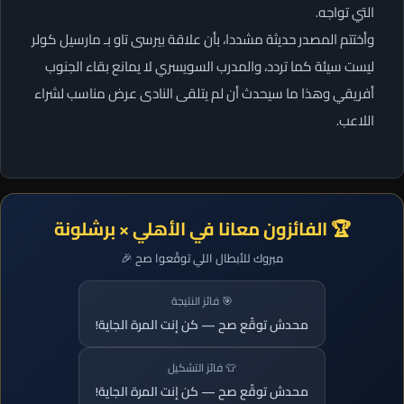
التي تواجه.
وأختتم المصدر حديثة مشددا، بأن علاقة بيرسى تاو بـ مارسيل كولر
ليست سيئة كما تردد، والمدرب السويسري لا يمانع بقاء الجنوب
أفريقي وهذا ما سيحدث أن لم يتلقى النادى عرض مناسب لشراء
اللاعب.
🏆 الفائزون معانا في الأهلي × برشلونة
مبروك للأبطال اللي توقّعوا صح 🎉
🎯 فائز النتيجة
محدش توقّع صح — كن إنت المرة الجاية!
👕 فائز التشكيل
محدش توقّع صح — كن إنت المرة الجاية!