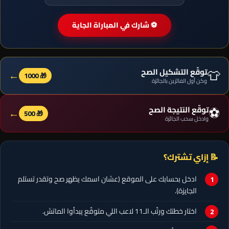
⚽ شارك في المباراة الجاية
👕
توقّع التشكيل الصح
←
🎁 1000
وكن أول الفائزين بالجائزة
⚽
توقّع النتيجة الصح
←
🎁 500
وادخل سحب الجائزة
📝 إزاي تشترك؟
ادخل بحسابك على الموقع (عشان اسمك يظهر صح وتقدر تستلم
الجايزة).
اختار خطتك ورتّب الـ11 لاعب اللي متوقّع يبدأوا الماتش.