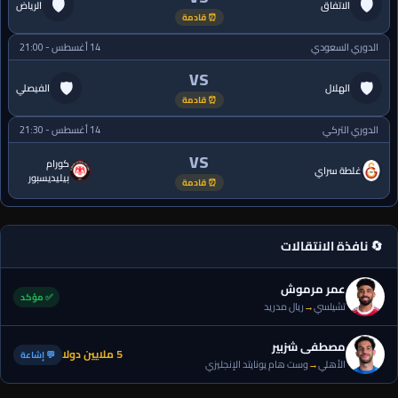
🛡
🛡
الاتفاق
الرياض
⏰ قادمة
الدوري السعودي
14 أغسطس - 21:00
VS
🛡
🛡
الهلال
الفيصلي
⏰ قادمة
الدوري التركي
14 أغسطس - 21:30
VS
كورام
غلطة سراي
بيليديسبور
⏰ قادمة
🔄 نافذة الانتقالات
عمر مرموش
✅ مؤكد
تشيلسي
→
ريال مدريد
مصطفى شزبير
5 ملايين دولا
💬 إشاعة
الأهلي
→
وست هام يونايتد الإنجليزي