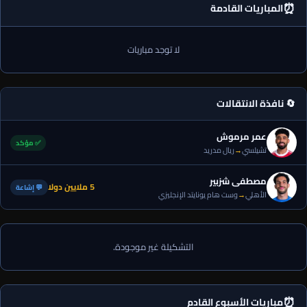
⏰
المباريات القادمة
لا توجد مباريات
🔄 نافذة الانتقالات
عمر مرموش
✅ مؤكد
تشيلسي
→
ريال مدريد
مصطفى شزبير
5 ملايين دولا
💬 إشاعة
الأهلي
→
وست هام يونايتد الإنجليزي
التشكيلة غير موجودة.
⏰
مباريات الأسبوع القادم