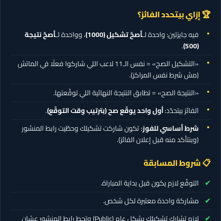
🏆 إزاي بيتحدد الفائز؟
فيه جايزتين: واحدة لـ
أصحّ تشكيل
(1000)
، وواحدة لـ
أصحّ نتيجة
.
(500)
«التشكيل الصح» = نفس الـ11 لاعب اللي شاركوا فعلًا في الماتش
(مش شرط نفس المراكز).
«النتيجة الصح» = تطابق النتيجة النهائية اللي توقّعتها.
الفائز بيتحدّد:
أول واحد يوقّع صح (بترتيب وقت التوقّع)
.
شرط أساسي للفوز:
تكون شاركت تشكيلك وحطّيت رابط المنشور
(وبنتأكد منه قبل إعلان الفائز).
📋 شروط المسابقة
التوقّع لازم يكون قبل بداية المباراة.
مشاركة واحدة معتبرة لكل شخص.
لازم تشارك تشكيلك بشكل عام (Public) وتحط رابط المنشور عشان