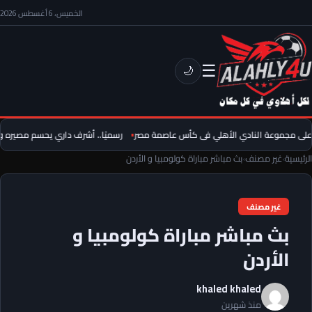
الخميس، 6 أغسطس 2026
☰
🌙
ى مجموعة النادي الأهلي فى كأس عاصمة مصر
رسميًا.. أشرف داري يحسم مصيره وي
الرئيسية
›
غير مصنف
›
بث مباشر مباراة كولومبيا و الأردن
غير مصنف
بث مباشر مباراة كولومبيا و
الأردن
khaled khaled
منذ شهرين