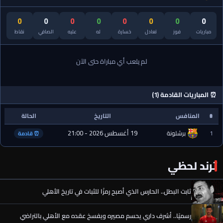
0
0
0
0
0
0
0
0
مباريات
فوز
تعادل
خسارة
له
عليه
الصافي
نقاط
لم يلعب أي مباراة حتى الآن
⏰ المباريات القادمة (1)
#
المنافس
التاريخ
الحالة
19 أغسطس 2026 - 21:00
1
برشلونة
⏰ قادمة
ترند لحظي
ثابت البطل.. الحارس الذي أصبح رمزًا للثبات في تاريخ الأهلي
رسميًا.. أشرف داري يحسم مصيره ويفسخ عقده مع الأهلي بالتراضي