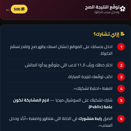
⚽
توقّع النتيجة الصح
←
🎁 500
وادخل سحب الجائزة
📝 إزاي تشترك؟
ادخل بحسابك على الموقع (عشان اسمك يظهر صح وتقدر تستلم
الجايزة).
اختار خطتك ورتّب الـ11 لاعب اللي متوقّع يبدأوا الماتش.
اكتب توقّعك لنتيجة المباراة.
اضغط «احفظ تشكيلك».
شارك تشكيلك على السوشيال ميديا —
لازم المشاركة تكون
عامة (Public)
.
الصق
رابط منشورك
في الخانة اللي هتظهر واضغط «أكّد ودخل
السحب».