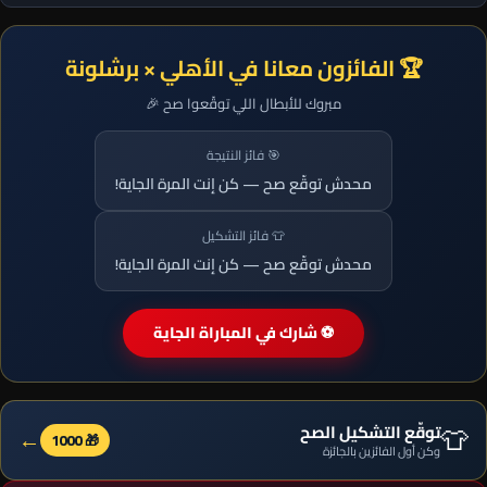
🏆 الفائزون معانا في الأهلي × برشلونة
مبروك للأبطال اللي توقّعوا صح 🎉
🎯 فائز النتيجة
محدش توقّع صح — كن إنت المرة الجاية!
👕 فائز التشكيل
محدش توقّع صح — كن إنت المرة الجاية!
⚽ شارك في المباراة الجاية
👕
توقّع التشكيل الصح
←
🎁 1000
وكن أول الفائزين بالجائزة