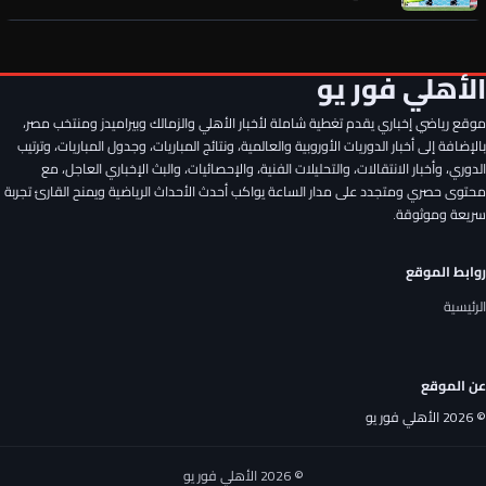
الأهلي يدخل منافسة أوروبية شرسة لحسم صفقة القرن
الأهلي فور يو
موقع رياضي إخباري يقدم تغطية شاملة لأخبار الأهلي والزمالك وبيراميدز ومنتخب مصر،
عن عمر الساعي.. أول رد فعل من المصري بعد تحركات الأهلي وقرار
الحسين عموتة
بالإضافة إلى أخبار الدوريات الأوروبية والعالمية، ونتائج المباريات، وجدول المباريات، وترتيب
الدوري، وأخبار الانتقالات، والتحليلات الفنية، والإحصائيات، والبث الإخباري العاجل، مع
محتوى حصري ومتجدد على مدار الساعة يواكب أحدث الأحداث الرياضية ويمنح القارئ تجربة
ليس محمد شريف.. الأهلي يستقر على إعارة رأس حربة جديد قبل
سريعة وموثوقة.
انطلاق الموسم
روابط الموقع
فرمان ناري من الأهلي تجاه الصفقة المنتظرة
الرئيسية
موقع عالمي يعلن فريق محمد صلاح الجديد
عن الموقع
© 2026 الأهلي فور يو
بعد العرض الأوروبي الرسمي.. قرار عاجل من إدارة الأهلي بشأن
مصطفى شوبير
© 2026 الأهلي فور يو