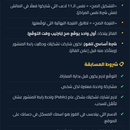
«التشكيل الصح» = نفس الـ11 لاعب اللي شاركوا فعلًا في الماتش
(مش شرط نفس المراكز).
«النتيجة الصح» = تطابق النتيجة النهائية اللي توقّعتها.
الفائز بيتحدّد:
أول واحد يوقّع صح (بترتيب وقت التوقّع)
.
شرط أساسي للفوز:
تكون شاركت تشكيلك وحطّيت رابط المنشور
(وبنتأكد منه قبل إعلان الفائز).
📋 شروط المسابقة
التوقّع لازم يكون قبل بداية المباراة.
مشاركة واحدة معتبرة لكل شخص.
لازم تشارك تشكيلك بشكل عام (Public) وتحط رابط المنشور عشان
تتأهّل للسحب.
الاسم اللي بيتحسب في الفوز هو اسمك المسجّل في حسابك على
الموقع.