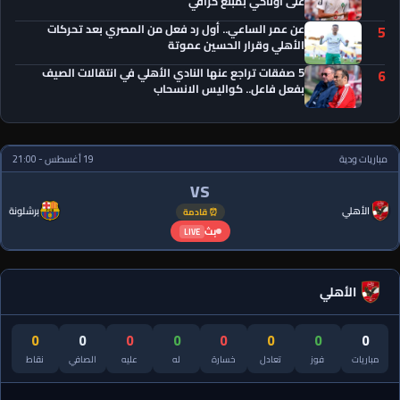
على أوناحي بمبلغ خرافي
عن عمر الساعي.. أول رد فعل من المصري بعد تحركات
5
الأهلي وقرار الحسين عموتة
5 صفقات تراجع عنها النادي الأهلي في انتقالات الصيف
6
بفعل فاعل.. كواليس الانسحاب
مباريات ودية
19 أغسطس - 21:00
VS
الأهلي
برشلونة
⏰ قادمة
بث
LIVE
الأهلي
0
0
0
0
0
0
0
0
مباريات
فوز
تعادل
خسارة
له
عليه
الصافي
نقاط