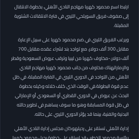
ارتبط اسم محمود كهربا مهاجم النادي الأهلي، بخطوة الانتقال
إلى صفوف فريق السويلحي الليبي في فترة الانتقالات الشتوية
المقبلة.
ويرغب الفريق الليبي في ضم محمود كهربا على سبيل الإعارة
مقابل 300 ألف دولار، مع تواجد بند لشراء عقده مقابل 700
ألف دولار.-مخاوف كهربا من ليبيا وترقب عروض السعودية وقطر
والإماراتهناك مخاوف من جانب محمود كهربا مهاجم النادي
الأهلي من التواجد في الدوري الليبي في الفترة المقبلة، في ظل
عدم قوة البطولة.في الوقت الذي كلف خلاله وكيله بخطوة
البحث عن عروض في الدوري القطري أو السعودي أو الإماراتي
في ظل قوة المسابقة وهو ما سوف يساهم في تطوير حالته
البدنية والفنية، بينما قد يؤثر الدوري الليبي على حالته.
إدارة الأهلي تستقر على رحيلهوكان مجلس إدارة النادي الأهلي
برئاسة محمود الخطيب قد استقر على خطوة رحيل محمود كهربا