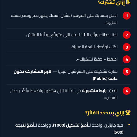
📝 إزاي تشترك؟
ادخل بحسابك على الموقع (عشان اسمك يظهر صح وتقدر تستلم
الجايزة).
اختار خطتك ورتّب الـ11 لاعب اللي متوقّع يبدأوا الماتش.
اكتب توقّعك لنتيجة المباراة.
اضغط «احفظ تشكيلك».
شارك تشكيلك على السوشيال ميديا —
لازم المشاركة تكون
عامة (Public)
.
الصق
رابط منشورك
في الخانة اللي هتظهر واضغط «أكّد ودخل
السحب».
🏆 إزاي بيتحدد الفائز؟
فيه جايزتين: واحدة لـ
أصحّ تشكيل
(1000)
، وواحدة لـ
أصحّ نتيجة
.
(500)