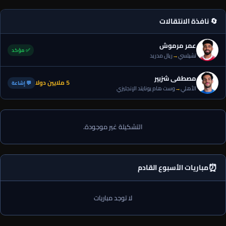
🔄 نافذة الانتقالات
عمر مرموش
✅ مؤكد
تشيلسي
→
ريال مدريد
مصطفى شزبير
5 ملايين دولا
💬 إشاعة
الأهلي
→
وست هام يونايتد الإنجليزي
التشكيلة غير موجودة.
⏰
مباريات الأسبوع القادم
لا توجد مباريات