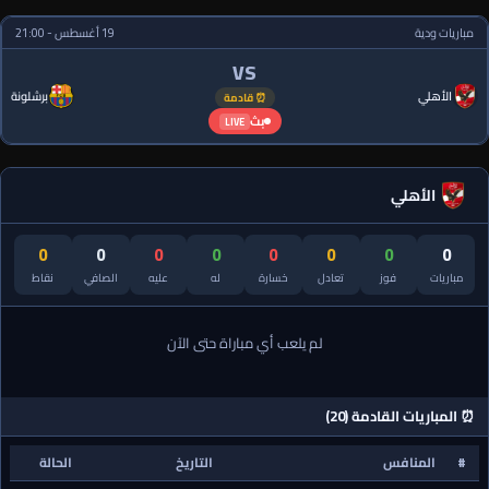
مباريات ودية
19 أغسطس - 21:00
VS
الأهلي
برشلونة
⏰ قادمة
بث
LIVE
الأهلي
0
0
0
0
0
0
0
0
مباريات
فوز
تعادل
خسارة
له
عليه
الصافي
نقاط
لم يلعب أي مباراة حتى الآن
⏰ المباريات القادمة (20)
#
المنافس
التاريخ
الحالة