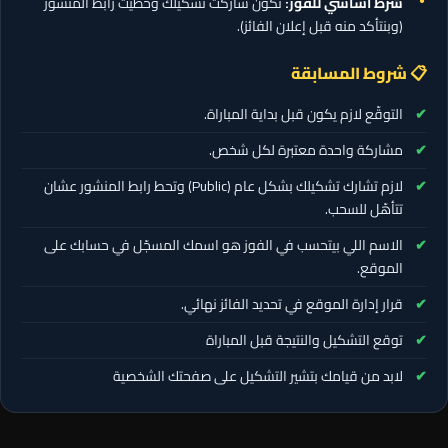
شرط أساسي للفوز:
تكون شاركت تشكيلك وحطّيت رابط المنشور
(وبنتأكد منه قبل إعلان الفائز).
📋 شروط المسابقة
التوقّع لازم يكون قبل بداية المباراة.
مشاركة واحدة معتبرة لكل شخص.
لازم تشارك تشكيلك بشكل عام (Public) وتحط رابط المنشور عشان
تتأهّل للسحب.
الاسم اللي بيتحسب في الفوز هو اسمك المسجّل في حسابك على
الموقع.
قرار إدارة الموقع في تحديد الفائز نهائي.
توقع التشكيل والنتيجة قبل المباراة
لابد من قيامك بتشير التشكيل على صفحتك الشخصية