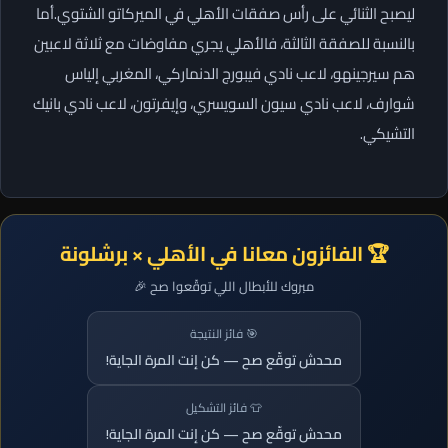
ليصبح الثنائي على رأس صفقات الأهلي في الميركاتو الشتوي.أما
بالنسبة للصفقة الثالثة، فالأهلي يجري مفاوضات مع ثلاثة لاعبين
هم سيرجينهو، لاعب نادي فيبورج الدنماركي، المغربي إلياس
شوارف، لاعب نادي سيون السويسري، وإيفرتون، لاعب نادي بانيك
التشيكي.
🏆 الفائزون معانا في الأهلي × برشلونة
مبروك للأبطال اللي توقّعوا صح 🎉
🎯 فائز النتيجة
محدش توقّع صح — كن إنت المرة الجاية!
👕 فائز التشكيل
محدش توقّع صح — كن إنت المرة الجاية!