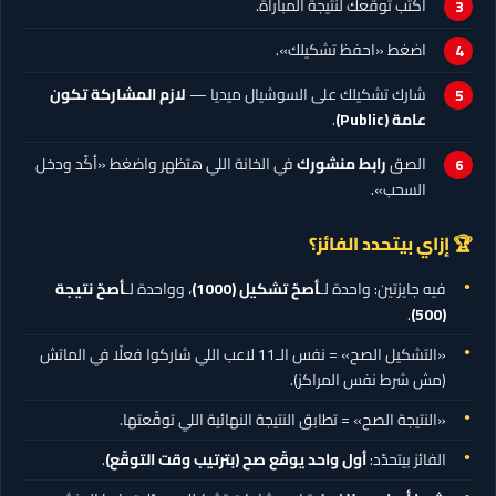
اكتب توقّعك لنتيجة المباراة.
اضغط «احفظ تشكيلك».
شارك تشكيلك على السوشيال ميديا —
لازم المشاركة تكون
عامة (Public)
.
الصق
رابط منشورك
في الخانة اللي هتظهر واضغط «أكّد ودخل
السحب».
🏆 إزاي بيتحدد الفائز؟
فيه جايزتين: واحدة لـ
أصحّ تشكيل
(1000)
، وواحدة لـ
أصحّ نتيجة
.
(500)
«التشكيل الصح» = نفس الـ11 لاعب اللي شاركوا فعلًا في الماتش
(مش شرط نفس المراكز).
«النتيجة الصح» = تطابق النتيجة النهائية اللي توقّعتها.
الفائز بيتحدّد:
أول واحد يوقّع صح (بترتيب وقت التوقّع)
.