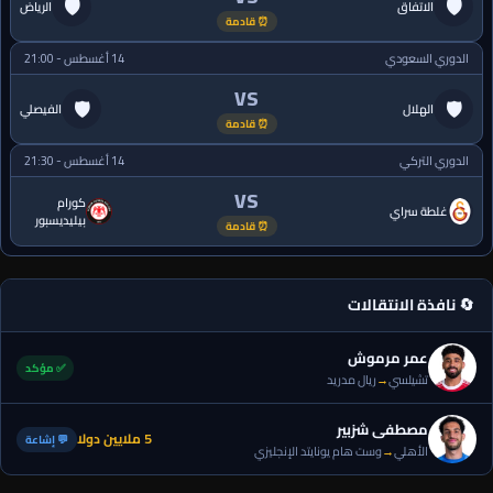
🛡
🛡
الاتفاق
الرياض
⏰ قادمة
الدوري السعودي
14 أغسطس - 21:00
VS
🛡
🛡
الهلال
الفيصلي
⏰ قادمة
الدوري التركي
14 أغسطس - 21:30
VS
كورام
غلطة سراي
بيليديسبور
⏰ قادمة
🔄 نافذة الانتقالات
عمر مرموش
✅ مؤكد
تشيلسي
→
ريال مدريد
مصطفى شزبير
5 ملايين دولا
💬 إشاعة
الأهلي
→
وست هام يونايتد الإنجليزي