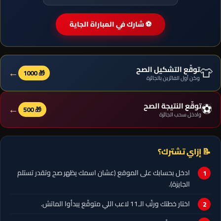
⚽ شارك في المباراة الجاية
👕
توقّع التشكيل الصح
←
🎁 1000
وكن أول الفائزين بالجائزة
⚽
توقّع النتيجة الصح
←
🎁 500
وادخل سحب الجائزة
📝 إزاي تشترك؟
ادخل بحسابك على الموقع (عشان اسمك يظهر صح وتقدر تستلم
الجايزة).
اختار خطتك ورتّب الـ11 لاعب اللي متوقّع يبدأوا الماتش.