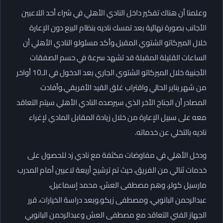
وعلمنا أن هناك تفكير داخل النادي الأهلي في شراء أحد اللاعبين
الأجانب بصورة نهائية بعد تمسك ناديه بنظام البيع دون الإعارة
خلال الميركاتو الشتوي المقبل.وأكد مسئولو النادي الأهلي أن
الساعات القليلة المقبلة قد تشهد سرعة في حسم الصفقات
الأجنبية خلال الميركاتو الشتوي الجاري بعد الدخول في الـ10 أواخر
من شهر يناير الحالي واقتراب غلق القيد الأفريقي.وأفادت
المصادر أن الجناح الأخر الذي سيرصده النادي الأهلي سيتم التعاقد
معه على سبيل الإعارة من خلال زيادة المقابل المادي لإغراء
ناديه بالتخلي عن خدماته.
ودخل الأهلي في مفاوضات مكثفة مع نادي زد للحصول على
خدمات ثنائي من الفريق، حيث تم ترشيح أربعة لاعبين أمام المدرب
مارسيل كولر، وهم مصطفى العش، محمد إسماعيل،
عبدالرحمن البانوبي، ومصطفى زيكو.وبعد دراسة الخيارات، قرر
الجهاز الفني التعاقد مع مصطفى العش وعبدالرحمن البانوبي