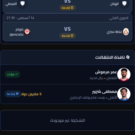
VS
🛡
🛡
الهلال
الفيصلي
⏰ قادمة
الدوري التركي
14 أغسطس - 21:30
VS
كورام
غلطة سراي
بيليديسبور
⏰ قادمة
🔄 نافذة الانتقالات
عمر مرموش
✅ مؤكد
تشيلسي
→
ريال مدريد
مصطفى شزبير
5 ملايين دولا
💬 إشاعة
الأهلي
→
وست هام يونايتد الإنجليزي
التشكيلة غير موجودة.