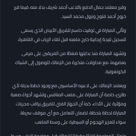
وقرر معتمد جمال الدفع باللاعب أحمد شريف بدلا منه، فيما قرر
خروج أحمد فتوح ونزول محمد السيد.
وتأتي المباراة في توقيت حاسم للفريق الأبيض الذي يسعى
لتسجيل نتيجة إيجابية خارج ملعبه قبل لقاء الإياب في القاهرة.
وتشهد المباراة منذ بدايتها ضغطًا من الفريقين على مرمى
بعضهما، مع محاولات متكررة من الزمالك للوصول إلى الشباك
الكونغولية.
ويعتمد الزمالك على لاعبيه الأساسيين مع وجود خطط بديلة لأي
طارئ، خاصة أن المباراة على ملعب المنافس وتشهد أجواءً صعبة
ومؤثرة على الأداء، كما أن الجهاز الفني للفريق يراقب مجريات
المباراة لحظة بلحظة، لضمان التعامل مع أي موقف سريعًا،
سواء لتعزيز الهجوم أو السيطرة على وسط الملعب.
وتمثل المواجهة اختبارًا حقيقيًا للزمالك قبل مواجهة الإياب، وسط