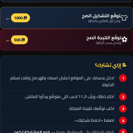
👕
توقّع التشكيل الصح
←
🎁 1000
وكن أول الفائزين بالجائزة
⚽
توقّع النتيجة الصح
←
🎁 500
وادخل سحب الجائزة
📝 إزاي تشترك؟
ادخل بحسابك على الموقع (عشان اسمك يظهر صح وتقدر تستلم
الجايزة).
اختار خطتك ورتّب الـ11 لاعب اللي متوقّع يبدأوا الماتش.
اكتب توقّعك لنتيجة المباراة.
اضغط «احفظ تشكيلك».
شارك تشكيلك على السوشيال ميديا —
لازم المشاركة تكون