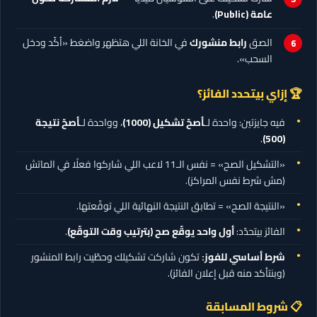
عامة (Public)
.
الصق
رابط منشورك
في الخانة اللي هتظهر واضغط «أكّد ودخل
السحب».
🏆 إزاي بيتحدد الفائز؟
فيه جايزتين: واحدة لـ
أصحّ تشكيل
(1000)
، وواحدة لـ
أصحّ نتيجة
.
(500)
«التشكيل الصح» = نفس الـ11 لاعب اللي شاركوا فعلًا في الماتش
(مش شرط نفس المراكز).
«النتيجة الصح» = تطابق النتيجة النهائية اللي توقّعتها.
الفائز بيتحدّد:
أول واحد يوقّع صح (بترتيب وقت التوقّع)
.
شرط أساسي للفوز:
تكون شاركت تشكيلك وحطّيت رابط المنشور
(وبنتأكد منه قبل إعلان الفائز).
📋 شروط المسابقة