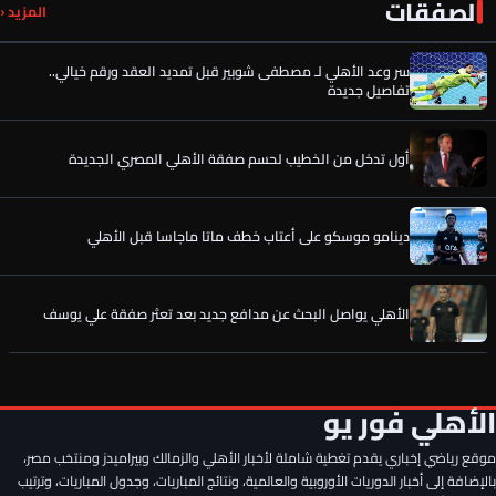
الصفقات
المزيد ‹
تفاصيل جديدة
أول تدخل من الخطيب لحسم صفقة الأهلي المصري الجديدة
دينامو موسكو على أعتاب خطف ماتا ماجاسا قبل الأهلي
الأهلي يواصل البحث عن مدافع جديد بعد تعثر صفقة علي يوسف
الخطيب يحسم الصفقة الخامسة لـ الأهلي.. كواليس جديدة
رسميًا.. إمام عاشور يوافق على تمديد عقده مع الأهلي حتى 2030
الأهلي فور يو
موقع رياضي إخباري يقدم تغطية شاملة لأخبار الأهلي والزمالك وبيراميدز ومنتخب مصر،
سر وعد الأهلي لـ مصطفى شوبير قبل تمديد العقد ورقم خيالي..
تفاصيل جديدة
بالإضافة إلى أخبار الدوريات الأوروبية والعالمية، ونتائج المباريات، وجدول المباريات، وترتيب