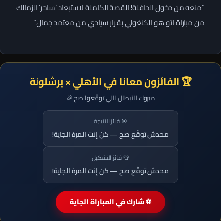
“منعه من دخول الحافلة! القصة الكاملة لاستبعاد ‘ساحر’ الزمالك
من مباراة اتو هو الكنغولي بقرار سيادي من معتمد جمال.”
🏆 الفائزون معانا في الأهلي × برشلونة
مبروك للأبطال اللي توقّعوا صح 🎉
🎯 فائز النتيجة
محدش توقّع صح — كن إنت المرة الجاية!
👕 فائز التشكيل
محدش توقّع صح — كن إنت المرة الجاية!
⚽ شارك في المباراة الجاية