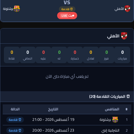
VS
الأهلي
برشلونة
⏰ قادمة
بث
LIVE
الأهلي
0
0
0
0
0
0
0
0
مباريات
فوز
تعادل
خسارة
له
عليه
الصافي
نقاط
لم يلعب أي مباراة حتى الآن
⏰ المباريات القادمة (20)
#
المنافس
التاريخ
الحالة
19 أغسطس 2026 - 21:00
1
برشلونة
⏰ قادمة
23 أغسطس 2026 - 20:00
2
الشرقية إنبي
⏰ قادمة