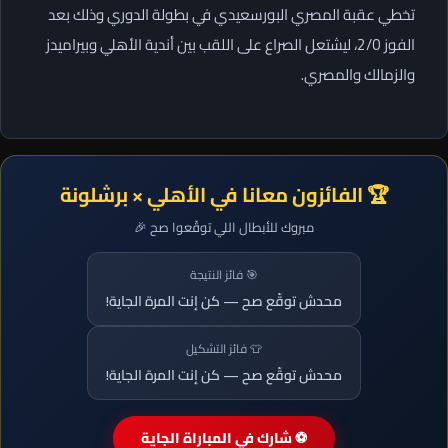
تخطي عقبة المصري البورسعيدي في بطولة الدوري وذلك بعد
الفوز 2/0، ليشتعل الصراع على اللقب بين أندية الأهلي وبيراميدز
والزمالك والمصري.
🏆 الفائزون معانا في الأهلي × برشلونة
مبروك للأبطال اللي توقّعوا صح 🎉
🎯 فائز النتيجة
محدش توقّع صح — كن إنت المرة الجاية!
👕 فائز التشكيل
محدش توقّع صح — كن إنت المرة الجاية!
⚽ شارك في المباراة الجاية