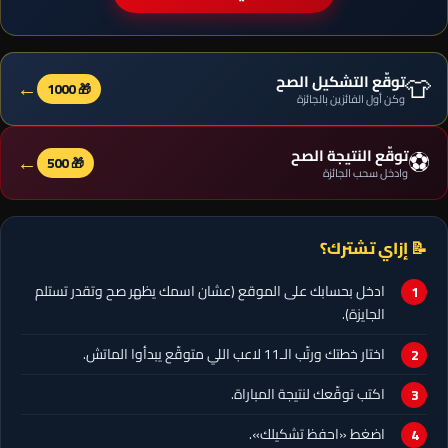
👕
توقّع التشكيل الصح
←
🎁 1000
وكن أول الفائزين بالجائزة
⚽
توقّع النتيجة الصح
←
🎁 500
وادخل سحب الجائزة
📝 إزاي تشترك؟
ادخل بحسابك على الموقع (عشان اسمك يظهر صح وتقدر تستلم
الجايزة).
اختار خطتك ورتّب الـ11 لاعب اللي متوقّع يبدأوا الماتش.
اكتب توقّعك لنتيجة المباراة.
اضغط «احفظ تشكيلك».