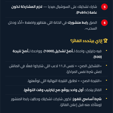
شارك تشكيلك على السوشيال ميديا —
لازم المشاركة تكون
عامة (Public)
.
الصق
رابط منشورك
في الخانة اللي هتظهر واضغط «أكّد ودخل
السحب».
🏆 إزاي بيتحدد الفائز؟
فيه جايزتين: واحدة لـ
أصحّ تشكيل
(1000)
، وواحدة لـ
أصحّ نتيجة
.
(500)
«التشكيل الصح» = نفس الـ11 لاعب اللي شاركوا فعلًا في الماتش
(مش شرط نفس المراكز).
«النتيجة الصح» = تطابق النتيجة النهائية اللي توقّعتها.
الفائز بيتحدّد:
أول واحد يوقّع صح (بترتيب وقت التوقّع)
.
شرط أساسي للفوز:
تكون شاركت تشكيلك وحطّيت رابط المنشور
(وبنتأكد منه قبل إعلان الفائز).