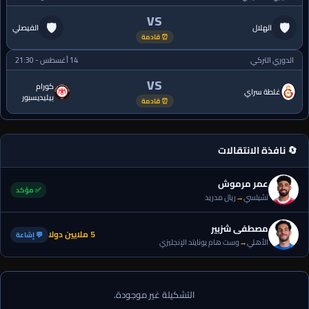
VS
🛡
🛡
الهلال
الفيصلي
⏰ قادمة
الدوري التركي
14 أغسطس - 21:30
VS
كورام
غلطة سراي
بيليديسبور
⏰ قادمة
🔄 نافذة الانتقالات
عمر مرموش
✅ مؤكد
تشيلسي
→
ريال مدريد
مصطفى شزبير
5 ملايين دولا
💬 إشاعة
الأهلي
→
وست هام يونايتد الإنجليزي
التشكيلة غير موجودة.