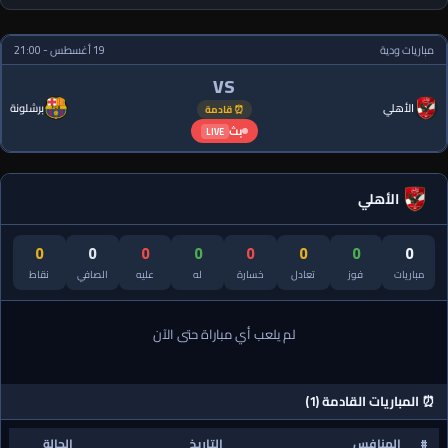
مباريات ودية
19 أغسطس - 21:00
VS
الأهلي
برشلونة
⏰ قادمة
بث
LIVE
الأهلي
0
0
0
0
0
0
0
0
مباريات
فوز
تعادل
خسارة
له
عليه
الصافي
نقاط
لم يلعب أي مباراة حتى الآن
⏰ المباريات القادمة (1)
#
المنافس
التاريخ
الحالة