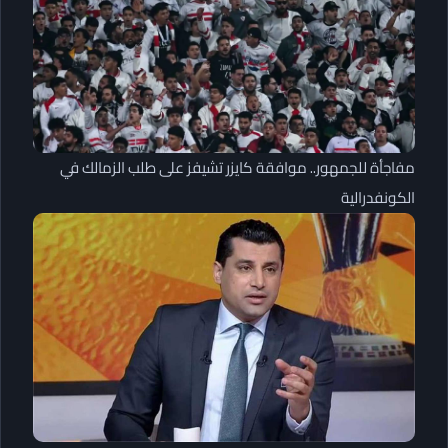
مفاجأة للجمهور.. موافقة كايزر تشيفز على طلب الزمالك في
الكونفدرالية