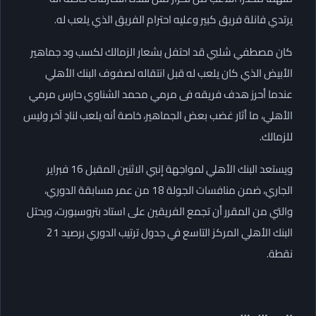
يرتدي فانلة فريق كبير وعليه احترام الفريق الذي يلعب له.
كان مصطفي شلبي قد احتفل بشعار الزمالك لكسب ود جماهير
الأبيض الذي كان يلعب له قبل انتقاله لصفوف البنك الأهلي
عندما أحرز هدف فريقه فى مرمي محمد الشناوي حارس مرمي
الأهلي، ما أثار غضب بعض الجماهير، خاصة أنه يلعب لنادٍ آخر وليس
للزمالك.
ويستعد البنك الأهلي لمواجهة إنبي الاثنين المقبل 16 فبراير
الجاري، ضمن منافسات الجولة 18 من عمر مسابقة الدوري،
والتي من المقرر أن تجمع الفريقين على استاد بتروسبورت، ويحتل
البنك الأهلي المركز التاسع في جدول ترتيب الدوري برصيد 21
نقطة.