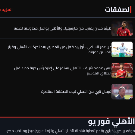
الصفقات
هيثم حسن يقترب من مارسيليا.. والأهلي يواصل محاولاته لضمه
المزيد ‹
عن عمر الساعي.. أول رد فعل من المصري بعد تحركات الأهلي وقرار
الحسين عموتة
ليس محمد شريف.. الأهلي يستقر على إعارة رأس حربة جديد قبل
انطلاق الموسم
فرمان ناري من الأهلي تجاه الصفقة المنتظرة
موقع عالمي يعلن فريق محمد صلاح الجديد
5 خاسرين من انتقال محمد صلاح إلى طرابزون التركي.. لطمة لهذه
الأطراف
الأهلي فور يو
موقع رياضي إخباري يقدم تغطية شاملة لأخبار الأهلي والزمالك وبيراميدز ومنتخب مصر،
هيثم حسن يقترب من مارسيليا.. والأهلي يواصل محاولاته لضمه