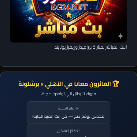
البث المباشر لمباراة بيراميدز وريفرز يونايتد
🏆 الفائزون معانا في الأهلي × برشلونة
مبروك للأبطال اللي توقّعوا صح 🎉
🎯 فائز النتيجة
محدش توقّع صح — كن إنت المرة الجاية!
👕 فائز التشكيل