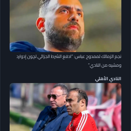
نجم الزمالك لممدوح عباس: “ادفع الشرط الجزائي لچون إدوارد
ومشيه من النادي”
النادي الأهلي