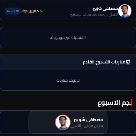
مصطفى شزبير
5 ملايين دولا
💬 إشاعة
الأهلي
→
وست هام يونايتد الإنجليزي
التشكيلة غير موجودة.
⏰
مباريات الأسبوع القادم
لا توجد مباريات
نجم الاسبوع
مصطفى شوبير
5 خاسرين من انتقال محمد صلاح إلى طرابزون التركي.. لطمة لهذه
الأطراف
حارس مرمى · الأهلي