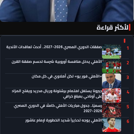
الأكثر قراءة
«الأهلي فور يو» لكل أهلاوي في كل مكان
صفقات الدوري المصري 2026-2027.. أحدث تعاقدات الأندية
1
الأهلي يدخل منافسة أوروبية شرسة لحسم صفقة القرن
2
«الأهلي فور يو» لكل أهلاوي في كل مكان
3
جيرونا يستغل اهتمام برشلونة وريال مدريد ويفتح المزاد
4
على أوناحي بمبلغ خرافي
رسميًا.. جدول مباريات الأهلي كاملًا في الدوري المصري
5
2026-2027
الأهلي يوجه تحذيراً شديد الخطورة لإمام عاشور
6