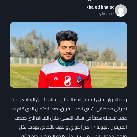
khaled khaled
منذ 6 أشهر
وجه الجهاز الفني لفريق البنك الأهلي ، بقيادة أيمن الرمادي، لفت
نظر إلى مصطفى شلبي لاعب الفريق، بعد الاحتفال الذي قام به
عقب تسجيله هدفاً فى شباك الأهلي، خلال المباراة التي جمعت
الفريقين بالجولة 17 من الدوري وانتهت بالتعادل بهدف لكل
منهما محذرا اللاعب من تكرار مثل هذه التصرفات خاصة أنه