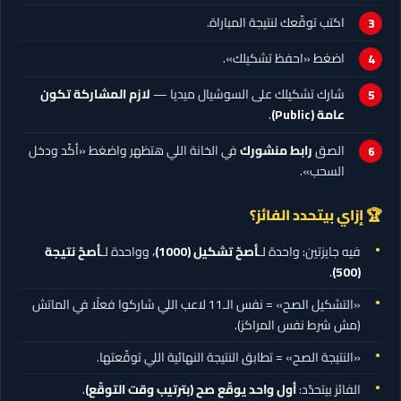
اكتب توقّعك لنتيجة المباراة.
اضغط «احفظ تشكيلك».
شارك تشكيلك على السوشيال ميديا —
لازم المشاركة تكون
عامة (Public)
.
الصق
رابط منشورك
في الخانة اللي هتظهر واضغط «أكّد ودخل
السحب».
🏆 إزاي بيتحدد الفائز؟
فيه جايزتين: واحدة لـ
أصحّ تشكيل
(1000)
، وواحدة لـ
أصحّ نتيجة
.
(500)
«التشكيل الصح» = نفس الـ11 لاعب اللي شاركوا فعلًا في الماتش
(مش شرط نفس المراكز).
«النتيجة الصح» = تطابق النتيجة النهائية اللي توقّعتها.
الفائز بيتحدّد:
أول واحد يوقّع صح (بترتيب وقت التوقّع)
.