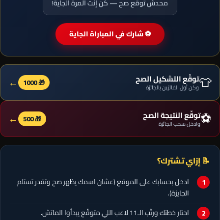
محدش توقّع صح — كن إنت المرة الجاية!
⚽ شارك في المباراة الجاية
👕
توقّع التشكيل الصح
←
🎁 1000
وكن أول الفائزين بالجائزة
⚽
توقّع النتيجة الصح
←
🎁 500
وادخل سحب الجائزة
📝 إزاي تشترك؟
ادخل بحسابك على الموقع (عشان اسمك يظهر صح وتقدر تستلم
الجايزة).
اختار خطتك ورتّب الـ11 لاعب اللي متوقّع يبدأوا الماتش.