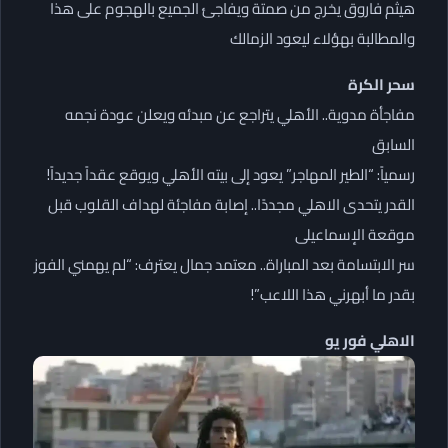
هيثم فاروق يخرج من صمتة ويفاجئ الجميع بالهجوم على هذا
والمطالبة بهؤلاء ليعود الزمالك
سحر الكرة
مفاجأة مدوية.. الأهلي يتراجع عن مبدئه ويعلن عودة نجمه
السابق
رسمياً: “الطير المهاجر” يعود إلى بيته الأهلي ويوقع عقداً جديداً!
القدر يتحدى الاهلي مجددًا.. إصابة مفاجئة لهداف القلوب قبل
موقعة الإسماعيلى
سر الابتسامة بعد المباراة.. معتمد جمال يعترف: “لم يهمني الفوز
بقدر ما أبهرني هذا اللاعب”!
الاهلي فور يو