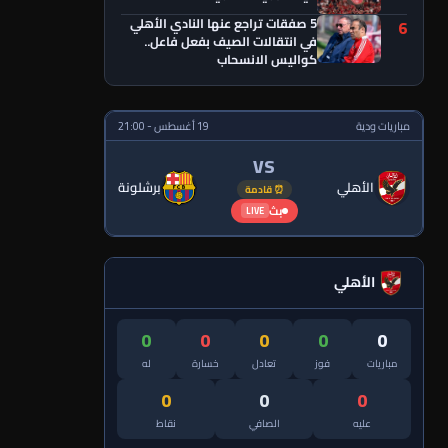
5 صفقات تراجع عنها النادي الأهلي
6
في انتقالات الصيف بفعل فاعل..
كواليس الانسحاب
مباريات ودية
19 أغسطس - 21:00
VS
الأهلي
برشلونة
⏰ قادمة
بث
LIVE
الأهلي
0
0
0
0
0
مباريات
فوز
تعادل
خسارة
له
0
0
0
عليه
الصافي
نقاط