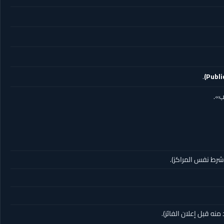
.
ب».
نه قبل إعلان الفائز).