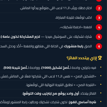
اختار خطتك ورتّب الـ11 لاعب اللي متوقّع يبدأوا الماتش.
اكتب توقّعك لنتيجة المباراة.
اضغط «احفظ تشكيلك».
شارك تشكيلك على السوشيال ميديا —
لازم المشاركة تكون عامة (Public)
الصق
رابط منشورك
في الخانة اللي هتظهر واضغط «أكّد ودخل السح
🏆 إزاي بيتحدد الفائز؟
فيه جايزتين: واحدة لـ
أصحّ تشكيل
(1000)
، وواحدة لـ
أصحّ نتيجة
(500)
.
«التشكيل الصح» = نفس الـ11 لاعب اللي شاركوا فعلًا في الماتش (مش شرط نفس المراكز).
«النتيجة الصح» = تطابق النتيجة النهائية اللي توقّعتها.
الفائز بيتحدّد:
أول واحد يوقّع صح (بترتيب وقت التوقّع)
.
شرط أساسي للفوز:
تكون شاركت تشكيلك وحطّيت رابط المنشور (وبنتأكد م