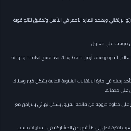
و البرتغالي ويطمح المارد الأحمر في التأهل وتحقيق نتائج قوية
موض موقف علي معلول
العالم للأندية يوسف أيمن حافظ وذلك بعد فسخ تعاقده وعودته
د رحيله في فترة الانتقالات الشتوية الحالية بشكل كبير وهناك
 على خدماته.
 على خطوة خروجه من قائمة الفريق بشكل نهائي بالتزامن مع
رابع الأسماء هو رضا سليم جناح النادي الأهلي حيث من المقرر أن يغيب لفترة تصل إلى 6 أشهر عن المشاركة في المباريات بسبب