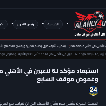
الرئيسية
رئيس التحرير
أخب
هلي فى كأس عاصمة مصر
رسميًا.. أشرف داري يحسم مصيره ويفسخ عقده مع الأهلي با
الرئيسية
›
استبعاد مؤكد لـ6 لاعبين في الأهلي من قائمة كأس العالم للأندية.. وغموض موقف السابع
استبعاد مؤكد لـ6 لاعبين في
وغموض موقف السابع
اتضحت الصورة بشكل كبير بشأن الأسماء التي لن تتواجد مع الفريق 