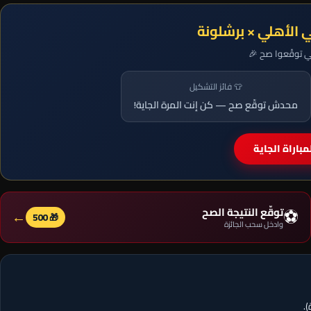
ي الأهلي × برشلونة
لي توقّعوا صح 🎉
👕 فائز التشكيل
محدش توقّع صح — كن إنت المرة الجاية!
باراة الجاية
⚽
توقّع النتيجة الصح
←
🎁 500
وادخل سحب الجائزة
.