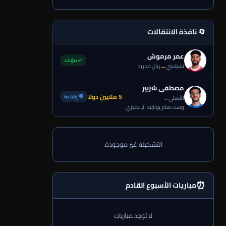
🔄 نافذة الانتقالات
عمر مرموش
✅ مؤكد
تشيلسي
→
ريال مدريد
مصطفى شزبير
5 ملايين دولا
💬 إشاعة
الأهلي
→
وست هام يونايتد الإنجليزي
التشكيلة غير موجودة.
⏰
مباريات الأسبوع القادم
لا توجد مباريات