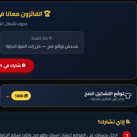
🏆 الفائزون معانا ف
مبروك للأبطال ال
🎯 فائز النتيجة
محدش توقّع صح — كن إنت المرة الجاية!
⚽ شارك في الم
👕
توقّع التشكيل الصح
←
🎁 1000
وكن أول الفائزين بالجائزة
📝 إزاي تشترك؟
ادخل بحسابك على الموقع (عشان اسمك يظهر صح وتقدر تستلم الجايزة)