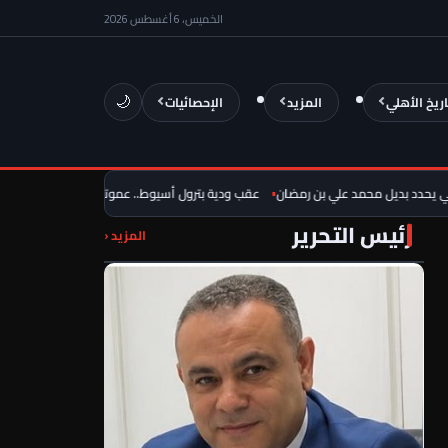
الخميس، 6 أغسطس 2026
اريخ الأهلي
المزيد
الإحصائيات
🌙
د بديل محمد علي بن رمضان
عقب ودية بترول أسيوط.. عموتة يُشيد بالموهوب
عرض خ
رئيس التحرير
المزيد ‹