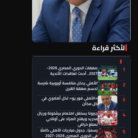
الأكثر قراءة
«الأهلي فور يو» لكل أهلاوي في كل مكان
صفقات الدوري المصري 2026-
1
2027.. أحدث تعاقدات الأندية
الأهلي يدخل منافسة أوروبية شرسة
2
لحسم صفقة القرن
«الأهلي فور يو» لكل أهلاوي في
3
كل مكان
جيرونا يستغل اهتمام برشلونة وريال
4
مدريد ويفتح المزاد على أوناحي
بمبلغ خرافي
رسميًا.. جدول مباريات الأهلي كاملًا
5
في الدوري المصري 2026-2027