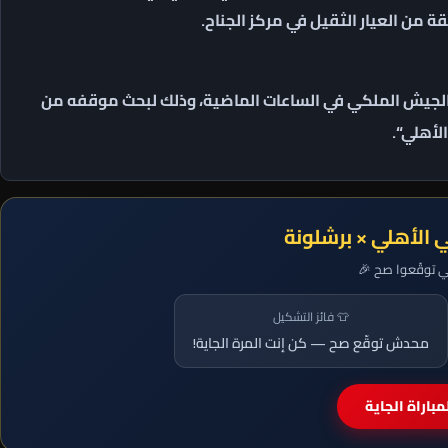
 من العيار الثقيل في مركز الجناح.
الجيش الملكي في الساعات الماضية، وذلك لبحث موقفه من
لأهلي“.
ي الأهلي × برشلونة
لي توقّعوا صح 🎉
👕 فائز التشكيل
محدش توقّع صح — كن إنت المرة الجاية!
باراة الجاية