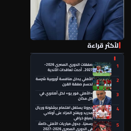
الأكثر قراءة
«الأهلي فور يو» لكل أهلاوي في كل مكان
صفقات الدوري المصري 2026-
1
2027.. أحدث تعاقدات الأندية
الأهلي يدخل منافسة أوروبية شرسة
2
لحسم صفقة القرن
«الأهلي فور يو» لكل أهلاوي في
3
كل مكان
جيرونا يستغل اهتمام برشلونة وريال
4
مدريد ويفتح المزاد على أوناحي
بمبلغ خرافي
رسميًا.. جدول مباريات الأهلي كاملًا
5
في الدوري المصري 2026-2027