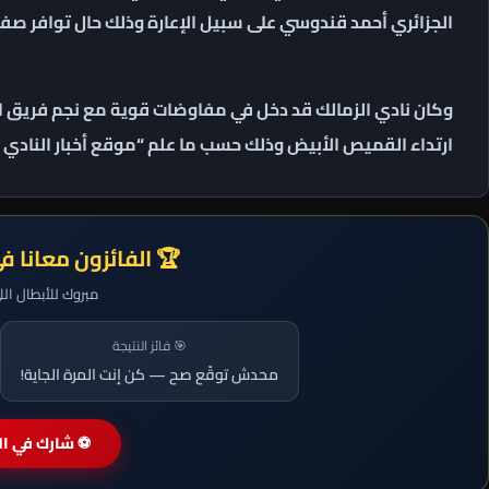
الجزائري أحمد قندوسي على سبيل الإعارة وذلك حال توافر صفقة
وكان نادي الزمالك قد دخل في مفاوضات قوية مع نجم فريق 
ارتداء القميص الأبيض وذلك حسب ما علم “موقع أخبار النادي ا
🏆 الفائزون معانا ف
مبروك للأبطال ال
🎯 فائز النتيجة
محدش توقّع صح — كن إنت المرة الجاية!
⚽ شارك في الم