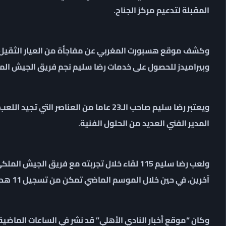
المقبلة لتدعيم مركز الجناح.
وكشف موقع هسبورت المغربي عن مفاجأة من العيار الثقيل، وذ
وبيراميدز للحصول على خدمات رضا سليم نجم فريق الجيش الملك
ويعتبر رضا سليم صاحب الـ23 عاما من العنا
المدير الفني العديد من الحلول الفنية.
آخرين، في حين خلال الموسم الماضي تمكن من تسجيل 11 هدفا وصنع 10 أهداف.
وكان “موقع أخبار النادي الأهلي” قد نشر في الساعات الماضية