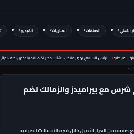
ار الأهلي
الصفقات
المباريات
الفيديو
ت
يركاتو
الرئيس السيسي يهنئ منتخب ناشئات مصر لكرة اليد ببلوغهن نصف نهائي كأس 
غرب
شرس مع بيراميدز والزمالك لضم
 صفقة من العيار الثقيل خلال فترة الانتقالات الصيفية