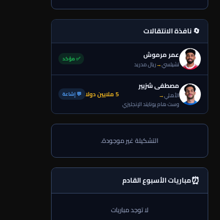
🔄 نافذة الانتقالات
عمر مرموش
✅ مؤكد
تشيلسي
→
ريال مدريد
مصطفى شزبير
5 ملايين دولا
💬 إشاعة
الأهلي
→
وست هام يونايتد الإنجليزي
التشكيلة غير موجودة.
⏰
مباريات الأسبوع القادم
لا توجد مباريات