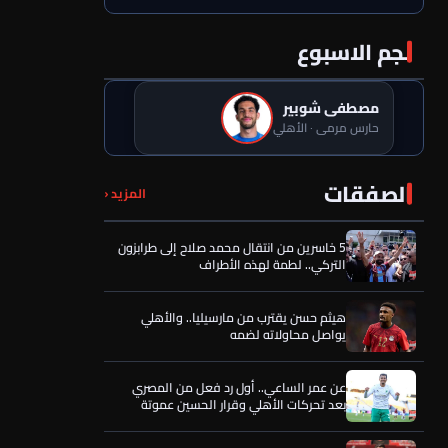
نجم الاسبوع
مصطفى شوبير
حارس مرمى · الأهلي
تفاصيل الجلسة السرية التي قرّبت محمد عبد
الصفقات
المزيد ‹
المنعم من العودة للأهلي
5 خاسرين من انتقال محمد صلاح إلى طرابزون
التركي.. لطمة لهذه الأطراف
هيثم حسن يقترب من مارسيليا.. والأهلي
يواصل محاولاته لضمه
عن عمر الساعي.. أول رد فعل من المصري
بعد تحركات الأهلي وقرار الحسين عموتة