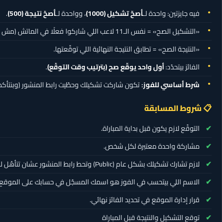
فيه جايزتين: واحدة لـ
أصحّ تشكيل
(1000)
، وواحدة لـ
أصحّ نتيجة
(500)
.
«التشكيل الصح» = نفس الـ11 لاعب اللي شاركوا فعلًا في الماتش (مش شرط نفس المراكز).
«النتيجة الصح» = تطابق النتيجة النهائية اللي توقّعتها.
الفائز بيتحدّد:
أول واحد يوقّع صح (بترتيب وقت التوقّع)
.
شرط أساسي للفوز:
تكون شاركت تشكيلك وحطّيت رابط المنشور (وبنتأكد م
📋 شروط المسابقة
التوقّع لازم يكون قبل بداية المباراة.
مشاركة واحدة معتبرة لكل شخص.
لازم تشارك تشكيلك بشكل عام (Public) وتحط رابط المنشور عشان تتأهّل للسحب.
الاسم اللي بيتحسب في الفوز هو اسمك المسجّل في حسابك على الموقع.
قرار إدارة الموقع في تحديد الفائز نهائي.
توقع التشكيل والنتيجة قبل المباراة