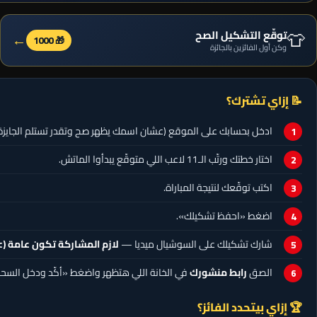
👕
توقّع التشكيل الصح
←
🎁 1000
وكن أول الفائزين بالجائزة
📝 إزاي تشترك؟
ادخل بحسابك على الموقع (عشان اسمك يظهر صح وتقدر تستلم الجايزة)
اختار خطتك ورتّب الـ11 لاعب اللي متوقّع يبدأوا الماتش.
اكتب توقّعك لنتيجة المباراة.
اضغط «احفظ تشكيلك».
شارك تشكيلك على السوشيال ميديا —
لازم المشاركة تكون عامة (Public)
الصق
رابط منشورك
في الخانة اللي هتظهر واضغط «أكّد ودخل السح
🏆 إزاي بيتحدد الفائز؟