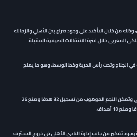
لك من خلال التأكيد على وجود صراع بين الأهلي والزمالك
ي المغربي خلال فترة الانتقالات الصيفية المقبلة.
صر التي تجيد اللعب في الجناح وتحت رأس الحربة وخط الوسط، وهو ما يمنح
ولعب رضا سليم 115 لقاء خلال تجربته مع فريق الجيش الملكي وتمكن النجم الموهوب من تسجيل 32 هدفا وصنع 26
 وجود تفكير من جانب إدارة النادي الأهلي في خروج المحترف