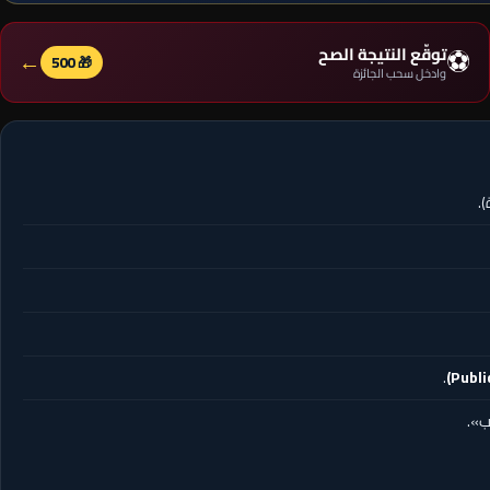
⚽
توقّع النتيجة الصح
←
🎁 500
وادخل سحب الجائزة
.
.
ب».