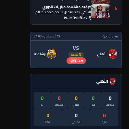
كيفية مشاهدة مباريات الدوري
6
التركي بعد انتقال النجم محمد صلاح
إلى طرابزون سبور
مباريات ودية
19 أغسطس - 21:00
VS
الأهلي
برشلونة
⏰ قادمة
بث
LIVE
الأهلي
0
0
0
0
0
مباريات
فوز
تعادل
خسارة
له
0
0
0
عليه
الصافي
نقاط