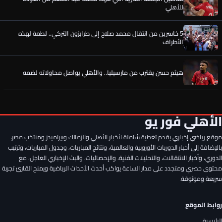
للأهلي
5 خاسرين من انتقال محمد صلاح إلى طرابزون التركي.. لطمة لهذه
الأطراف
هيثم حسن يقترب من مارسيليا.. والأهلي يواصل محاولاته لضمه
عن عمر الساعي.. أول رد فعل من المصري بعد تحركات الأهلي وقرار
الحسين عموتة
الأهلي فور يو
موقع رياضي إخباري يقدم تغطية شاملة لأخبار الأهلي والزمالك وبيراميدز ومنتخب مصر،
الجزائري منصف بقرار يطير إلى إسبانيا للأنضمام لمعسكر الأهلي
بالإضافة إلى أخبار الدوريات الأوروبية والعالمية، ونتائج المباريات، وجدول المباريات، وترتيب
الدوري، وأخبار الانتقالات، والتحليلات الفنية، والإحصائيات، والبث الإخباري العاجل، مع
محتوى حصري ومتجدد على مدار الساعة يواكب أحدث الأحداث الرياضية ويمنح القارئ تجربة
الأهلي يقترب من ضم موهبة غزل المحلة.. امتيازات إضافية تحسم
سريعة وموثوقة.
المفاوضات
روابط الموقع
تفاصيل الجلسة السرية التي قرّبت محمد عبد المنعم من العودة
للأهلي
الرئيسية