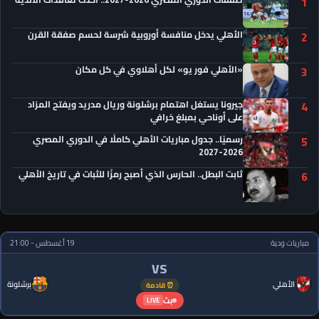
1
الأهلي يدخل منافسة أوروبية شرسة لحسم صفقة القرن
2
«الأهلي فور يو» لكل أهلاوي في كل مكان
3
جيرونا يستغل اهتمام برشلونة وريال مدريد ويفتح المزاد
4
على أوناحي بمبلغ خرافي
رسميًا.. جدول مباريات الأهلي كاملًا في الدوري المصري
5
2026-2027
ثابت البطل.. الحارس الذي أصبح رمزًا للثبات في تاريخ الأهلي
6
مباريات ودية
19 أغسطس - 21:00
VS
الأهلي
برشلونة
⏰ قادمة
بث
LIVE