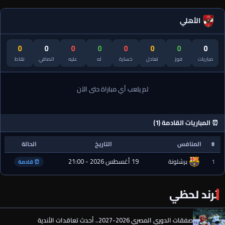
الأهلي
0
0
0
0
0
0
0
0
مباريات
فوز
تعادل
خسارة
له
عليه
الصافي
نقاط
لم يلعب أي مباراة حتى الآن
⏰ المباريات القادمة (1)
#
المنافس
التاريخ
الحالة
19 أغسطس 2026 - 21:00
1
برشلونة
⏰ قادمة
ترند لحظي
صفقات الدوري المصري 2026-2027.. أحدث تعاقدات الأندية