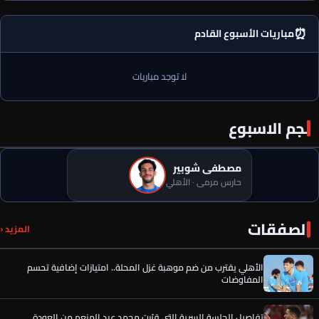
⏰
مباريات الأسبوع القادم
لا توجد مباريات
نجم الاسبوع
مصطفى شوبير
حارس مرمى · الأهلي
الصفقات
الجزائري منصف بقرار يطير إلى إسبانيا للأنضمام لمعسكر الأهلي
المزيد ‹
الأهلي يقترب من ضم موهبة غزل المحلة.. امتيازات إضافية تحسم
المفاوضات
تفاصيل الجلسة السرية التي قرّبت محمد عبد المنعم من العودة