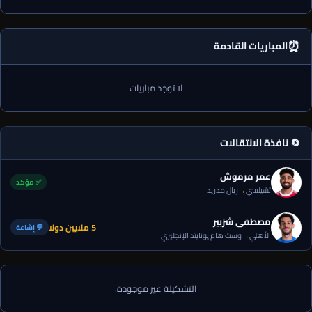
⏰
المباريات القادمة
لا توجد مباريات
🔄 نافذة الانتقالات
عمر مرموش
✅ مؤكد
تشيلسي
→
ريال مدريد
مصطفى شزبير
5 ملايين دولا
💬 إشاعة
الأهلي
→
وست هام يونايتد الإنجليزي
التشكيلة غير موجودة.