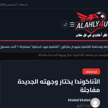
الجمعة، 7 أغسطس 2026
☰
🌙
ة ومحافظ القاهرة يشهدان ماراثون “القاهرة مهد الحضارة” بمشاركة 7 آلاف متسابق
الرئيسية
›
غير مصنف
›
الأناكوندا يختار وجهته الجديدة مفاجئة
غير مصنف
الأناكوندا يختار وجهته الجديدة
مفاجئة
khaled khaled
منذ 3 أشهر