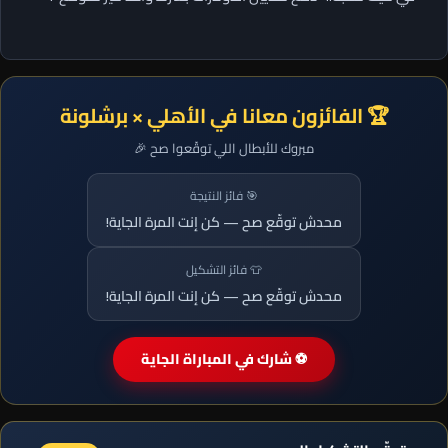
🏆 الفائزون معانا في الأهلي × برشلونة
مبروك للأبطال اللي توقّعوا صح 🎉
🎯 فائز النتيجة
محدش توقّع صح — كن إنت المرة الجاية!
👕 فائز التشكيل
محدش توقّع صح — كن إنت المرة الجاية!
⚽ شارك في المباراة الجاية