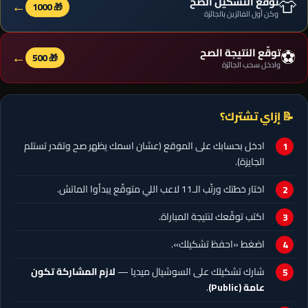
👕
توقّع التشكيل الصح
←
🎁 1000
وكن أول الفائزين بالجائزة
⚽
توقّع النتيجة الصح
←
🎁 500
وادخل سحب الجائزة
📝 إزاي تشترك؟
ادخل بحسابك على الموقع (عشان اسمك يظهر صح وتقدر تستلم
الجايزة).
اختار خطتك ورتّب الـ11 لاعب اللي متوقّع يبدأوا الماتش.
اكتب توقّعك لنتيجة المباراة.
اضغط «احفظ تشكيلك».
شارك تشكيلك على السوشيال ميديا —
لازم المشاركة تكون
عامة (Public)
.