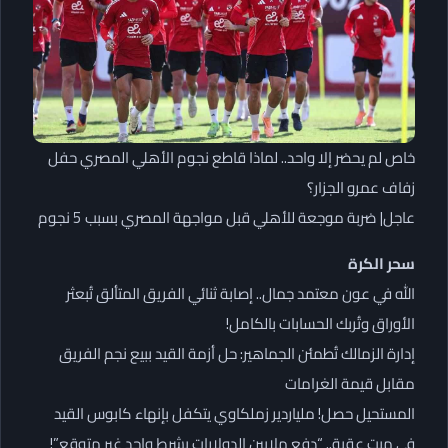
خاص لم يحضر إلا واحد.. لماذا قاطع نجوم الأهلي المصري حفل
زفاف عمرو الجزار؟
عاجل| ضربة موجعة للأهلي قبل مواجهة المصري بسبب 5 نجوم
سحر الكرة
الله في عون معتمد جمال.. إصابة ثنائي الفريق المتألق تُبعثر
الأوراق وتُربك الحسابات بالكامل!
إدارة الزمالك تُطمئن الجماهير: حل أزمة القيد ببيع نجم الفريق
مقابل قيمة الغرامات
المستحيل حصل! ملياردير زملكاوي يتكفل بإنهاء كابوس القيد
في ميت عقبة.. “دفع ملايين الدولارات بشرط واحد غير متوقع”!