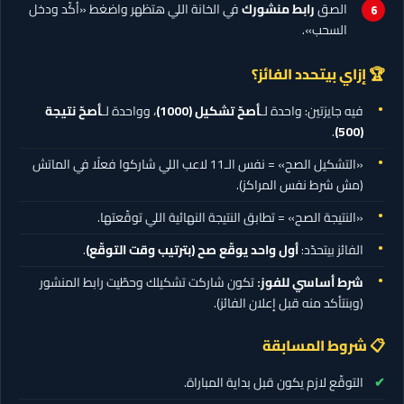
الصق
رابط منشورك
في الخانة اللي هتظهر واضغط «أكّد ودخل
السحب».
🏆 إزاي بيتحدد الفائز؟
فيه جايزتين: واحدة لـ
أصحّ تشكيل
(1000)
، وواحدة لـ
أصحّ نتيجة
.
(500)
«التشكيل الصح» = نفس الـ11 لاعب اللي شاركوا فعلًا في الماتش
(مش شرط نفس المراكز).
«النتيجة الصح» = تطابق النتيجة النهائية اللي توقّعتها.
الفائز بيتحدّد:
أول واحد يوقّع صح (بترتيب وقت التوقّع)
.
شرط أساسي للفوز:
تكون شاركت تشكيلك وحطّيت رابط المنشور
(وبنتأكد منه قبل إعلان الفائز).
📋 شروط المسابقة
التوقّع لازم يكون قبل بداية المباراة.