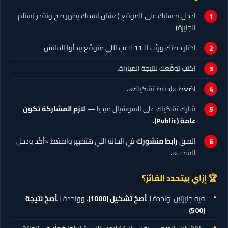
ادخل بحسابك على الموقع (عشان اسمك يظهر صح وتقدر تستلم
الجايزة).
اختار خطتك ورتّب الـ11 لاعب اللي متوقّع يبدأوا الماتش.
اكتب توقّعك لنتيجة المباراة.
اضغط «احفظ تشكيلك».
شارك تشكيلك على السوشيال ميديا —
لازم المشاركة تكون
عامة (Public)
.
الصق
رابط منشورك
في الخانة اللي هتظهر واضغط «أكّد ودخل
السحب».
🏆 إزاي بيتحدد الفائز؟
فيه جايزتين: واحدة لـ
أصحّ تشكيل
(1000)
، وواحدة لـ
أصحّ نتيجة
.
(500)