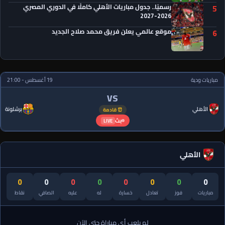
رسميًا.. جدول مباريات الأهلي كاملًا في الدوري المصري
5
2026-2027
موقع عالمي يعلن فريق محمد صلاح الجديد
6
مباريات ودية
19 أغسطس - 21:00
VS
الأهلي
برشلونة
⏰ قادمة
بث
LIVE
الأهلي
0
0
0
0
0
0
0
0
مباريات
فوز
تعادل
خسارة
له
عليه
الصافي
نقاط
لم يلعب أي مباراة حتى الآن