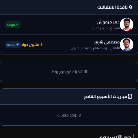
🔄 نافذة الانتقالات
عمر مرموش
✅ مؤكد
تشيلسي
→
ريال مدريد
مصطفى شزبير
5 ملايين دولا
💬 إشاعة
الأهلي
→
وست هام يونايتد الإنجليزي
التشكيلة غير موجودة.
⏰
مباريات الأسبوع القادم
لا توجد مباريات
نجم الاسبوع