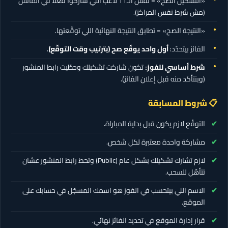
«التشكيل الصح» = نفس الـ11 لاعب اللي شاركوا فعلًا في الماتش
(مش شرط نفس المراكز).
«النتيجة الصح» = تطابق النتيجة النهائية اللي توقّعتها.
الفائز بيتحدّد:
أول واحد يوقّع صح (بترتيب وقت التوقّع)
.
شرط أساسي للفوز:
تكون شاركت تشكيلك وحطّيت رابط المنشور
(وبنتأكد منه قبل إعلان الفائز).
📋 شروط المسابقة
التوقّع لازم يكون قبل بداية المباراة.
مشاركة واحدة معتبرة لكل شخص.
لازم تشارك تشكيلك بشكل عام (Public) وتحط رابط المنشور عشان
تتأهّل للسحب.
الاسم اللي بيتحسب في الفوز هو اسمك المسجّل في حسابك على
الموقع.
قرار إدارة الموقع في تحديد الفائز نهائي.