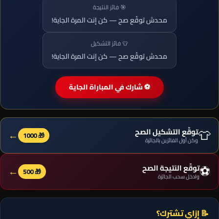
🎯 فائز النتيجة
محدش توقّع صح — كن إنت المرة الجاية!
👕 فائز التشكيل
محدش توقّع صح — كن إنت المرة الجاية!
⚽ شارك في المباراة الجاية
👕
توقّع التشكيل الصح
←
🎁 1000
وكن أول الفائزين بالجائزة
⚽
توقّع النتيجة الصح
←
🎁 500
وادخل سحب الجائزة
📝 إزاي تشترك؟