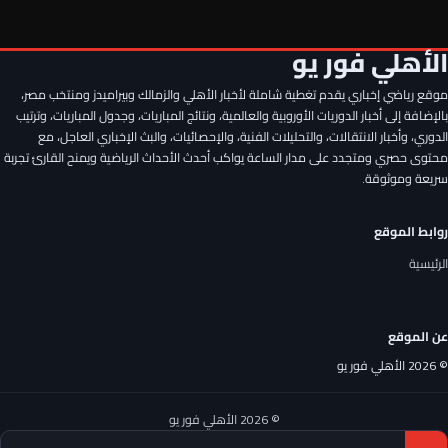
الجزائري منصف بقرار يطير إلى إسبانيا للأنضمام لمعسكر الأهلي
الأهلي فور يو
موقع رياضي إخباري يقدم تغطية شاملة لأخبار الأهلي والزمالك وبيراميدز ومنتخب مصر،
الخطيب يحسم الصفقة الخامسة لـ الأهلي.. كواليس جديدة
بالإضافة إلى أخبار الدوريات الأوروبية والعالمية، ونتائج المباريات، وجدول المباريات، وترتيب
الدوري، وأخبار الانتقالات، والتحليلات الفنية، والإحصائيات، والبث الإخباري العاجل، مع
محتوى حصري ومتجدد على مدار الساعة يواكب أحدث الأحداث الرياضية ويمنح القارئ تجربة
3 ضربات موجعة إلى النادي الأهلي قبل الموسم الجديد.. ملفات ساخنة
سريعة وموثوقة.
روابط الموقع
5 أسباب وراء قرار إدارة الأهلي في صفقة محمود صلاح جناح غزل
المحلة
الرئيسية
أشرف داري يفاجئ إدارة النادي الأهلي في صفقة بديل محمد علي بن
رمضان
عن الموقع
© 2026 الأهلي فور يو
أولها ياسر إبراهيم.. الحيل الـ4 وراء إصرار الأهلي على حسم صفقة عمر
فايد
© 2026 الأهلي فور يو