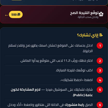
⚽
توقّع النتيجة الصح
←
🎁 500
وادخل سحب الجائزة
📝 إزاي تشترك؟
ادخل بحسابك على الموقع (عشان اسمك يظهر صح وتقدر تستلم
الجايزة).
اختار خطتك ورتّب الـ11 لاعب اللي متوقّع يبدأوا الماتش.
اكتب توقّعك لنتيجة المباراة.
اضغط «احفظ تشكيلك».
شارك تشكيلك على السوشيال ميديا —
لازم المشاركة تكون
عامة (Public)
.
الصق
رابط منشورك
في الخانة اللي هتظهر واضغط «أكّد ودخل