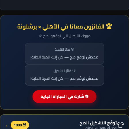
🏆 الفائزون معانا في الأهلي × برشلونة
مبروك للأبطال اللي توقّعوا صح 🎉
🎯 فائز النتيجة
محدش توقّع صح — كن إنت المرة الجاية!
👕 فائز التشكيل
محدش توقّع صح — كن إنت المرة الجاية!
⚽ شارك في المباراة الجاية
👕
توقّع التشكيل الصح
←
🎁 1000
وكن أول الفائزين بالجائزة