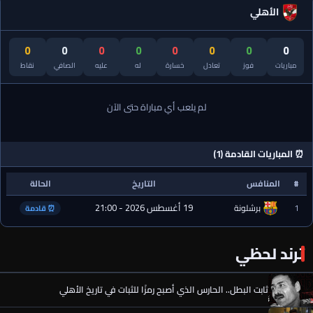
الأهلي
0
0
0
0
0
0
0
0
مباريات
فوز
تعادل
خسارة
له
عليه
الصافي
نقاط
لم يلعب أي مباراة حتى الآن
⏰ المباريات القادمة (1)
#
المنافس
التاريخ
الحالة
19 أغسطس 2026 - 21:00
1
برشلونة
⏰ قادمة
ترند لحظي
ثابت البطل.. الحارس الذي أصبح رمزًا للثبات في تاريخ الأهلي