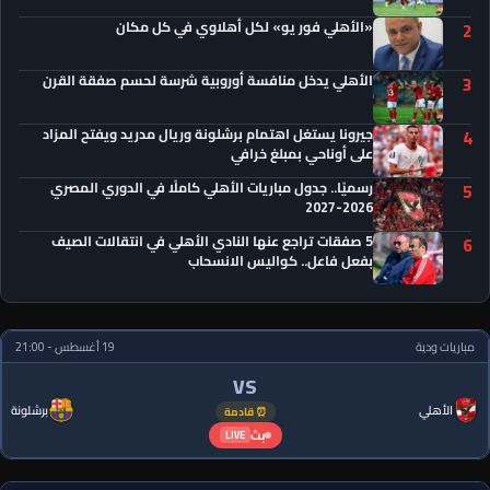
«الأهلي فور يو» لكل أهلاوي في كل مكان
2
الأهلي يدخل منافسة أوروبية شرسة لحسم صفقة القرن
3
جيرونا يستغل اهتمام برشلونة وريال مدريد ويفتح المزاد
4
على أوناحي بمبلغ خرافي
رسميًا.. جدول مباريات الأهلي كاملًا في الدوري المصري
5
2026-2027
5 صفقات تراجع عنها النادي الأهلي في انتقالات الصيف
6
بفعل فاعل.. كواليس الانسحاب
مباريات ودية
19 أغسطس - 21:00
VS
الأهلي
برشلونة
⏰ قادمة
بث
LIVE