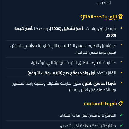
السحب».
🏆 إزاي بيتحدد الفائز؟
فيه جايزتين: واحدة لـ
أصحّ تشكيل
(1000)
، وواحدة لـ
أصحّ نتيجة
.
(500)
«التشكيل الصح» = نفس الـ11 لاعب اللي شاركوا فعلًا في الماتش
(مش شرط نفس المراكز).
«النتيجة الصح» = تطابق النتيجة النهائية اللي توقّعتها.
الفائز بيتحدّد:
أول واحد يوقّع صح (بترتيب وقت التوقّع)
.
شرط أساسي للفوز:
تكون شاركت تشكيلك وحطّيت رابط المنشور
(وبنتأكد منه قبل إعلان الفائز).
📋 شروط المسابقة
التوقّع لازم يكون قبل بداية المباراة.
مشاركة واحدة معتبرة لكل شخص.