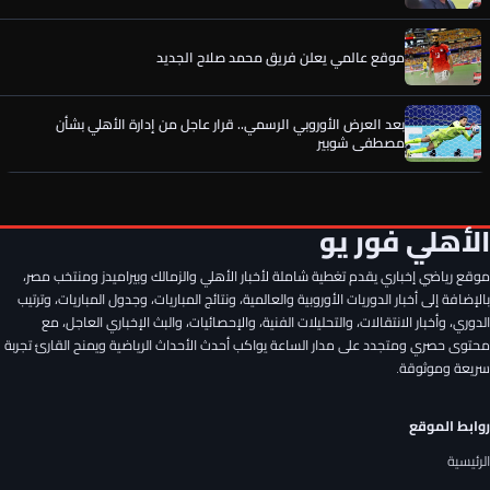
موقع عالمي يعلن فريق محمد صلاح الجديد
بعد العرض الأوروبي الرسمي.. قرار عاجل من إدارة الأهلي بشأن
مصطفى شوبير
الأهلي يدخل منافسة أوروبية شرسة لحسم صفقة القرن
الأهلي فور يو
موقع رياضي إخباري يقدم تغطية شاملة لأخبار الأهلي والزمالك وبيراميدز ومنتخب مصر،
عن عمر الساعي.. أول رد فعل من المصري بعد تحركات الأهلي وقرار
الحسين عموتة
بالإضافة إلى أخبار الدوريات الأوروبية والعالمية، ونتائج المباريات، وجدول المباريات، وترتيب
الدوري، وأخبار الانتقالات، والتحليلات الفنية، والإحصائيات، والبث الإخباري العاجل، مع
محتوى حصري ومتجدد على مدار الساعة يواكب أحدث الأحداث الرياضية ويمنح القارئ تجربة
ليس محمد شريف.. الأهلي يستقر على إعارة رأس حربة جديد قبل
سريعة وموثوقة.
انطلاق الموسم
روابط الموقع
فرمان ناري من الأهلي تجاه الصفقة المنتظرة
الرئيسية