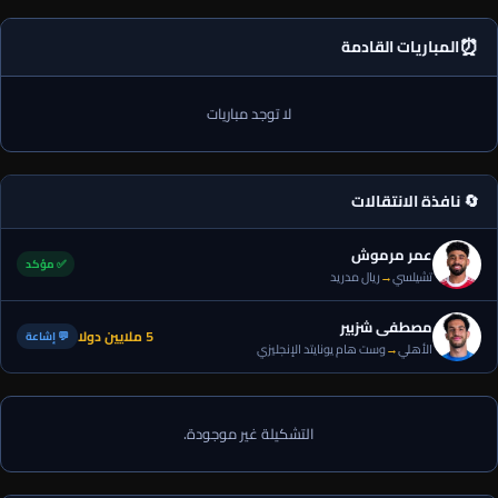
⏰
المباريات القادمة
لا توجد مباريات
🔄 نافذة الانتقالات
عمر مرموش
✅ مؤكد
تشيلسي
→
ريال مدريد
مصطفى شزبير
5 ملايين دولا
💬 إشاعة
الأهلي
→
وست هام يونايتد الإنجليزي
التشكيلة غير موجودة.