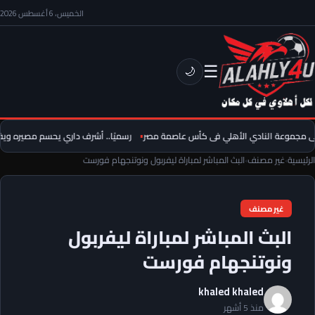
الخميس، 6 أغسطس 2026
☰
🌙
مجموعة النادي الأهلي فى كأس عاصمة مصر
رسميًا.. أشرف داري يحسم مصيره ويفس
الرئيسية
›
غير مصنف
›
البث المباشر لمباراة ليفربول ونوتنجهام فورست
غير مصنف
البث المباشر لمباراة ليفربول
ونوتنجهام فورست
khaled khaled
منذ 5 أشهر