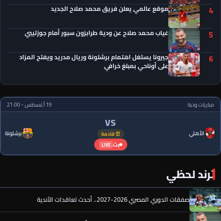
موقع عالمي يعلن فريق محمد صلاح الجديد
4
غياب محمد صلاح عن ودية طرابزون سبور أمام جوزتيبي
5
جيرونا يستغل اهتمام برشلونة وريال مدريد ويفتح المزاد
6
على أوناحي بمبلغ خرافي
مباريات ودية
19 أغسطس - 21:00
VS
الأهلي
برشلونة
⏰ قادمة
بث
LIVE
ترند لحظي
صفقات الدوري المصري 2026-2027.. أحدث تعاقدات الأندية