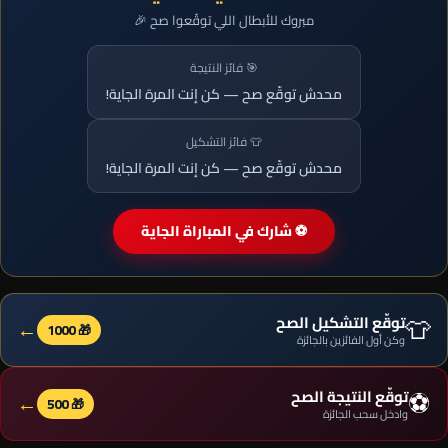
مبروك للأبطال اللي توقّعوا صح 🎉
🎯 فائز النتيجة
محدش توقّع صح — كن إنت المرة الجاية!
👕 فائز التشكيل
محدش توقّع صح — كن إنت المرة الجاية!
⚽ شارك في المباراة الجاية
👕
توقّع التشكيل الصح
←
🎁 1000
وكن أول الفائزين بالجائزة
⚽
توقّع النتيجة الصح
←
🎁 500
وادخل سحب الجائزة