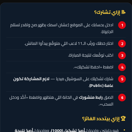
📝 إزاي تشترك؟
ادخل بحسابك على الموقع (عشان اسمك يظهر صح وتقدر تستلم
الجايزة).
اختار خطتك ورتّب الـ11 لاعب اللي متوقّع يبدأوا الماتش.
اكتب توقّعك لنتيجة المباراة.
اضغط «احفظ تشكيلك».
شارك تشكيلك على السوشيال ميديا —
لازم المشاركة تكون
عامة (Public)
.
الصق
رابط منشورك
في الخانة اللي هتظهر واضغط «أكّد ودخل
السحب».
🏆 إزاي بيتحدد الفائز؟
فيه جايزتين: واحدة لـ
أصحّ تشكيل
(1000)
، وواحدة لـ
أصحّ نتيجة