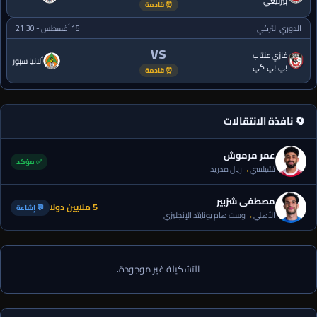
بيرليغي
⏰ قادمة
الدوري التركي
15 أغسطس - 21:30
VS
غازي عنتاب
ألانيا سبور
بي.بي.كي.
⏰ قادمة
🔄 نافذة الانتقالات
عمر مرموش
✅ مؤكد
تشيلسي
→
ريال مدريد
مصطفى شزبير
5 ملايين دولا
💬 إشاعة
الأهلي
→
وست هام يونايتد الإنجليزي
التشكيلة غير موجودة.