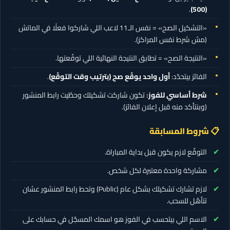
.
(500)
«التشكيل الصح» = نفس الـ11 لاعب اللي شاركوا فعلًا في الماتش
(مش شرط نفس المراكز).
«النتيجة الصح» = تطابق النتيجة النهائية اللي توقّعتها.
الفائز بيتحدّد:
أول واحد يوقّع صح (بترتيب وقت التوقّع)
.
شرط أساسي للفوز:
تكون شاركت تشكيلك وحطّيت رابط المنشور
(وبنتأكد منه قبل إعلان الفائز).
📋 شروط المسابقة
التوقّع لازم يكون قبل بداية المباراة.
مشاركة واحدة معتبرة لكل شخص.
لازم تشارك تشكيلك بشكل عام (Public) وتحط رابط المنشور عشان
تتأهّل للسحب.
الاسم اللي بيتحسب في الفوز هو اسمك المسجّل في حسابك على