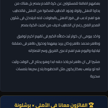
بعضهم اضافة للمسئولين عن كرة القدم بمصر بل هناك من
يحاربا الاهلى ولولا وجود الخطيب لتمكنوا من الاهلى فالخطيب
هو اهم لاعب فى فوز الاهلى بالبطولات لانه لايتدخل فى شئون
المدير الفنى رغم ان الخطيب احرف من انجبت الكرة بمصر
واكد بيومى ان كولر ثبت خطأه الكبير فى تقييم اكرم توفيق
وطاهر محمد طاهر وكان يريد بيعهما ودخول طاهر فى صفقة
تبادلية واليوم هم اهم لاعبى الفريق وسر انتصاراته
مشيرا الى ان طاهر لم ياخذ حقه ابدا وهو يحتاج الى الوقت وثبت
انه لو بيلعب بعكاز يكون مثل الاخطبوط يلدغ سريعا بلمسات
سحرية
🏆 الفائزون معانا في الأهلي × برشلونة