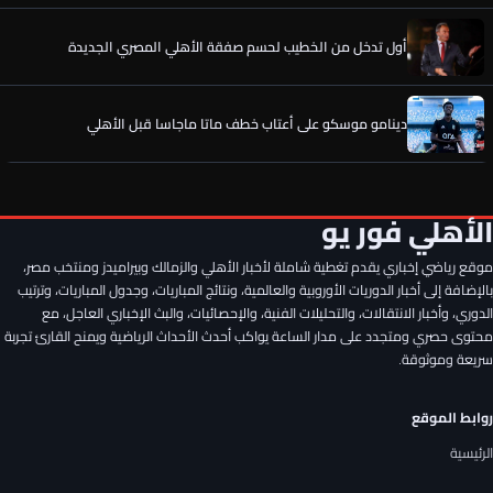
أول تدخل من الخطيب لحسم صفقة الأهلي المصري الجديدة
دينامو موسكو على أعتاب خطف ماتا ماجاسا قبل الأهلي
الأهلي يواصل البحث عن مدافع جديد بعد تعثر صفقة علي يوسف
الأهلي فور يو
موقع رياضي إخباري يقدم تغطية شاملة لأخبار الأهلي والزمالك وبيراميدز ومنتخب مصر،
صفقة الأهلي الجديدة تخطف الأنظار في معسكر إسبانيا
بالإضافة إلى أخبار الدوريات الأوروبية والعالمية، ونتائج المباريات، وجدول المباريات، وترتيب
الدوري، وأخبار الانتقالات، والتحليلات الفنية، والإحصائيات، والبث الإخباري العاجل، مع
محتوى حصري ومتجدد على مدار الساعة يواكب أحدث الأحداث الرياضية ويمنح القارئ تجربة
رسميًا.. إمام عاشور يوافق على تمديد عقده مع الأهلي حتى 2030
سريعة وموثوقة.
روابط الموقع
سر وعد الأهلي لـ مصطفى شوبير قبل تمديد العقد ورقم خيالي..
تفاصيل جديدة
الرئيسية