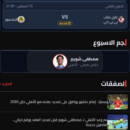
الدوري التركي
15 أغسطس - 21:30
VS
غازي عنتاب
ألانيا سبور
بي.بي.كي.
⏰ قادمة
نجم الاسبوع
مصطفى شوبير
حارس مرمى · الأهلي
الصفقات
صفقة الأهلي الجديدة تخطف الأنظار في معسكر إسبانيا
المزيد ‹
رسميًا.. إمام عاشور يوافق على تمديد عقده مع الأهلي حتى 2030
سر وعد الأهلي لـ مصطفى شوبير قبل تمديد العقد ورقم خيالي..
تفاصيل جديدة