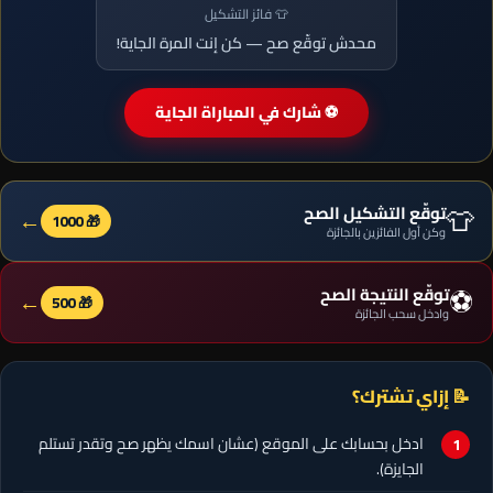
👕 فائز التشكيل
محدش توقّع صح — كن إنت المرة الجاية!
⚽ شارك في المباراة الجاية
👕
توقّع التشكيل الصح
←
🎁 1000
وكن أول الفائزين بالجائزة
⚽
توقّع النتيجة الصح
←
🎁 500
وادخل سحب الجائزة
📝 إزاي تشترك؟
ادخل بحسابك على الموقع (عشان اسمك يظهر صح وتقدر تستلم
الجايزة).