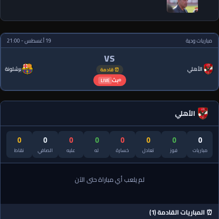
مباريات ودية
19 أغسطس - 21:00
VS
الأهلي
برشلونة
⏰ قادمة
بث
LIVE
الأهلي
0
0
0
0
0
0
0
0
مباريات
فوز
تعادل
خسارة
له
عليه
الصافي
نقاط
لم يلعب أي مباراة حتى الآن
⏰ المباريات القادمة (1)