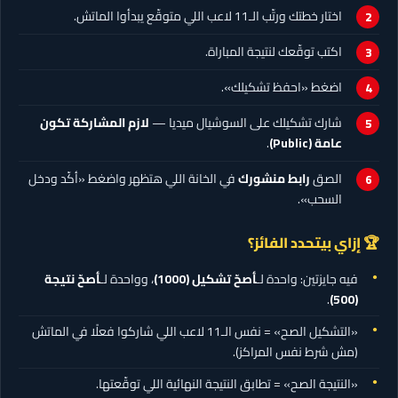
اختار خطتك ورتّب الـ11 لاعب اللي متوقّع يبدأوا الماتش.
اكتب توقّعك لنتيجة المباراة.
اضغط «احفظ تشكيلك».
شارك تشكيلك على السوشيال ميديا —
لازم المشاركة تكون
عامة (Public)
.
الصق
رابط منشورك
في الخانة اللي هتظهر واضغط «أكّد ودخل
السحب».
🏆 إزاي بيتحدد الفائز؟
فيه جايزتين: واحدة لـ
أصحّ تشكيل
(1000)
، وواحدة لـ
أصحّ نتيجة
.
(500)
«التشكيل الصح» = نفس الـ11 لاعب اللي شاركوا فعلًا في الماتش
(مش شرط نفس المراكز).
«النتيجة الصح» = تطابق النتيجة النهائية اللي توقّعتها.