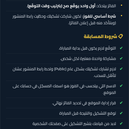
الفائز بيتحدّد:
أول واحد يوقّع صح (بترتيب وقت التوقّع)
.
شرط أساسي للفوز:
تكون شاركت تشكيلك وحطّيت رابط المنشور
(وبنتأكد منه قبل إعلان الفائز).
📋 شروط المسابقة
التوقّع لازم يكون قبل بداية المباراة.
مشاركة واحدة معتبرة لكل شخص.
لازم تشارك تشكيلك بشكل عام (Public) وتحط رابط المنشور عشان
تتأهّل للسحب.
الاسم اللي بيتحسب في الفوز هو اسمك المسجّل في حسابك على
الموقع.
قرار إدارة الموقع في تحديد الفائز نهائي.
توقع التشكيل والنتيجة قبل المباراة
لابد من قيامك بتشير التشكيل على صفحتك الشخصية