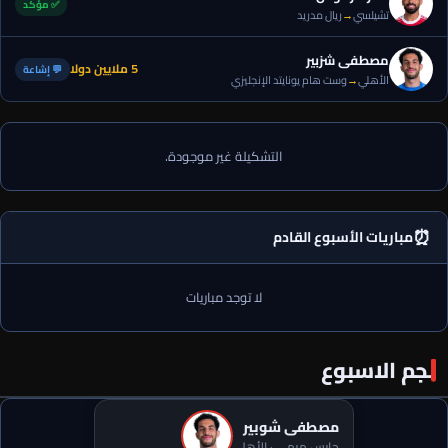
✅ مؤكد
تشيلسي
→
ريال مدريد
مصطفى شزبير
5 ملايين دولا
💬 إشاعة
الأهلي
→
وست هام يونايتد الإنجليزي
التشكيلة غير موجودة.
⏰
مباريات الأسبوع القادم
لا توجد مباريات
نجم الاسبوع
مصطفى شوبير
حارس مرمى · الأهلي