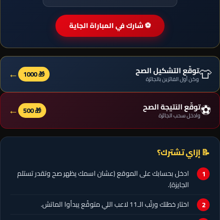
⚽ شارك في المباراة الجاية
👕
توقّع التشكيل الصح
←
🎁 1000
وكن أول الفائزين بالجائزة
⚽
توقّع النتيجة الصح
←
🎁 500
وادخل سحب الجائزة
📝 إزاي تشترك؟
ادخل بحسابك على الموقع (عشان اسمك يظهر صح وتقدر تستلم
الجايزة).
اختار خطتك ورتّب الـ11 لاعب اللي متوقّع يبدأوا الماتش.