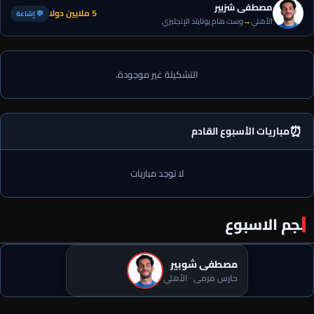
مصطفى شزبير
5 ملايين دولا
💬 إشاعة
الأهلي
→
وست هام يونايتد الإنجليزي
التشكيلة غير موجودة.
⏰
مباريات الأسبوع القادم
لا توجد مباريات
نجم الاسبوع
مصطفى شوبير
5 خاسرين من انتقال محمد صلاح إلى طرابزون التركي.. لطمة لهذه
الأطراف
حارس مرمى · الأهلي