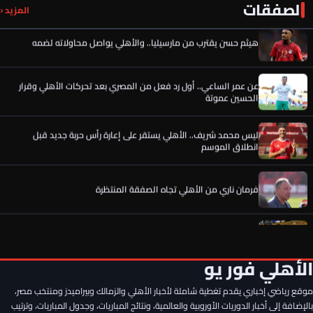
الصفقات
هيثم حسن يقترب من مارسيليا.. والأهلي يواصل محاولاته لضمه
المزيد ‹
عن عمر الساعي.. أول رد فعل من المصري بعد تحركات الأهلي وقرار
الحسين عموتة
ليس محمد شريف.. الأهلي يستقر على إعارة رأس حربة جديد قبل
انطلاق الموسم
فرمان ناري من الأهلي تجاه الصفقة المنتظرة
موقع عالمي يعلن فريق محمد صلاح الجديد
5 خاسرين من انتقال محمد صلاح إلى طرابزون التركي.. لطمة لهذه
الأطراف
الأهلي فور يو
موقع رياضي إخباري يقدم تغطية شاملة لأخبار الأهلي والزمالك وبيراميدز ومنتخب مصر،
هيثم حسن يقترب من مارسيليا.. والأهلي يواصل محاولاته لضمه
بالإضافة إلى أخبار الدوريات الأوروبية والعالمية، ونتائج المباريات، وجدول المباريات، وترتيب