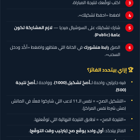
اكتب توقّعك لنتيجة المباراة.
اضغط «احفظ تشكيلك».
شارك تشكيلك على السوشيال ميديا —
لازم المشاركة تكون
عامة (Public)
.
الصق
رابط منشورك
في الخانة اللي هتظهر واضغط «أكّد ودخل
السحب».
🏆 إزاي بيتحدد الفائز؟
فيه جايزتين: واحدة لـ
أصحّ تشكيل
(1000)
، وواحدة لـ
أصحّ نتيجة
.
(500)
«التشكيل الصح» = نفس الـ11 لاعب اللي شاركوا فعلًا في الماتش
(مش شرط نفس المراكز).
«النتيجة الصح» = تطابق النتيجة النهائية اللي توقّعتها.
الفائز بيتحدّد:
أول واحد يوقّع صح (بترتيب وقت التوقّع)
.