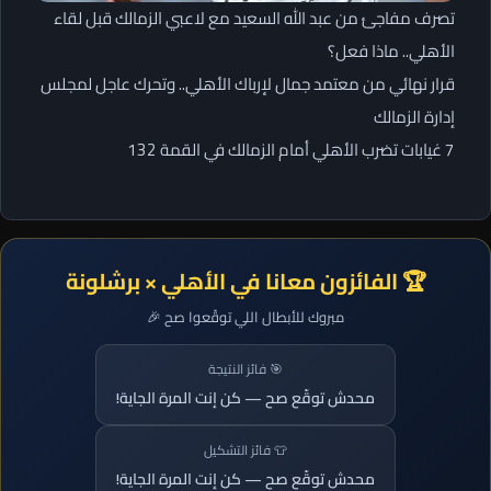
تصرف مفاجئ من عبد الله السعيد مع لاعبي الزمالك قبل لقاء
الأهلي.. ماذا فعل؟
قرار نهائي من معتمد جمال لإرباك الأهلي.. وتحرك عاجل لمجلس
إدارة الزمالك
7 غيابات تضرب الأهلي أمام الزمالك في القمة 132
🏆 الفائزون معانا في الأهلي × برشلونة
مبروك للأبطال اللي توقّعوا صح 🎉
🎯 فائز النتيجة
محدش توقّع صح — كن إنت المرة الجاية!
👕 فائز التشكيل
محدش توقّع صح — كن إنت المرة الجاية!