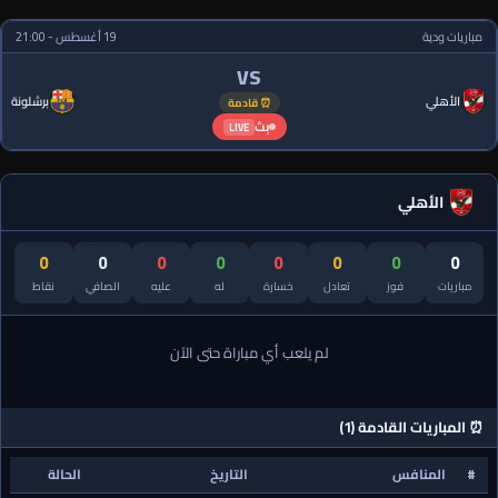
مباريات ودية
19 أغسطس - 21:00
VS
الأهلي
برشلونة
⏰ قادمة
بث
LIVE
الأهلي
0
0
0
0
0
0
0
0
مباريات
فوز
تعادل
خسارة
له
عليه
الصافي
نقاط
لم يلعب أي مباراة حتى الآن
⏰ المباريات القادمة (1)
#
المنافس
التاريخ
الحالة