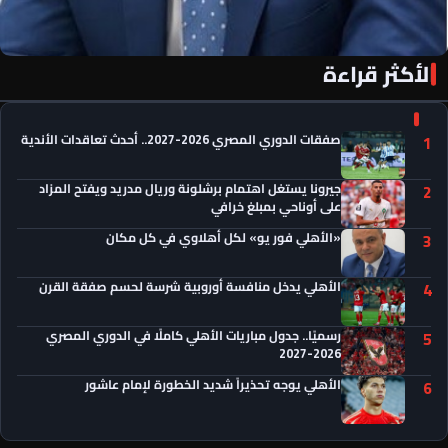
الأكثر قراءة
«الأهلي فور يو» لكل أهلاوي في كل مكان
صفقات الدوري المصري 2026-2027.. أحدث تعاقدات الأندية
1
جيرونا يستغل اهتمام برشلونة وريال مدريد ويفتح المزاد
2
على أوناحي بمبلغ خرافي
«الأهلي فور يو» لكل أهلاوي في كل مكان
3
الأهلي يدخل منافسة أوروبية شرسة لحسم صفقة القرن
4
رسميًا.. جدول مباريات الأهلي كاملًا في الدوري المصري
5
2026-2027
الأهلي يوجه تحذيراً شديد الخطورة لإمام عاشور
6