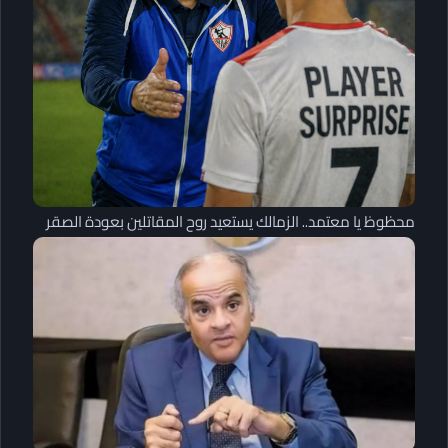
محظوظ يا معتمد.. الزمالك يستعيد روح المقاتلين بعودة الصقر