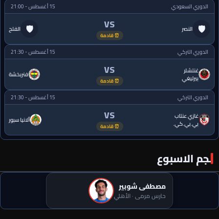
الدوري السعودي
15 أغسطس - 21:00
VS
🛡
🛡
النصر
الفتح
⏰ قادمة
الدوري التركي
15 أغسطس - 21:30
VS
غنتشلر
فنربخشة
بيرليغي
⏰ قادمة
الدوري التركي
15 أغسطس - 21:30
VS
غازي عنتاب
ألانيا سبور
بي.بي.كي.
⏰ قادمة
نجم الاسبوع
مصطفى شوبير
حارس مرمى · الأهلي