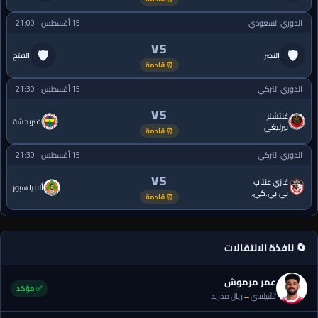
الدوري السعودي
15 أغسطس - 21:00
VS
🛡
🛡
النصر
الفتح
⏰ قادمة
الدوري التركي
15 أغسطس - 21:30
VS
غنتشلر
فنربخشة
بيرليغي
⏰ قادمة
الدوري التركي
15 أغسطس - 21:30
VS
غازي عنتاب
ألانيا سبور
بي.بي.كي.
⏰ قادمة
🔄 نافذة الانتقالات
عمر مرموش
✅ مؤكد
تشيلسي
→
ريال مدريد