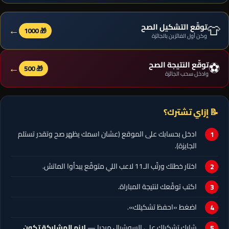
👕
توقّع التشكيل الصح
←
🎁 1000
وكن أول الفائزين بالجائزة
⚽
توقّع النتيجة الصح
←
🎁 500
وادخل سحب الجائزة
📝 إزاي تشترك؟
ادخل بحسابك على الموقع (عشان اسمك يظهر صح وتقدر تستلم
الجايزة).
اختار خطتك ورتّب الـ11 لاعب اللي متوقّع يبدأوا الماتش.
اكتب توقّعك لنتيجة المباراة.
اضغط «احفظ تشكيلك».
شارك تشكيلك على السوشيال ميديا —
لازم المشاركة تكون