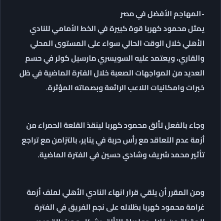
-المهاجم الأفضل في مصر
يمثل محمود كهربا قوة كبيرة في الخط الأمامي للنادي
الأهلي خلال الوقت الحالي سواء على المستوى المحلي
والقاري، ويعتمد عليه السويسري مارسيل كولر في حسم
العديد من المواجهات الصعبة خلال الفترة الماضية في ظل
خبرات وامكانيات اللاعب الرائعة وبصماته المؤثرة.
وجاء بالفعل تألق محمود كهربا لينقذ القلعة الحمراء من
أزمة عدم التعاقد مع رأس حربة في يناير، بالتزامن مع تراجع
تأثير محمد شريف وشادي حسين في الفترة الماضية.
ومن المقرر أن يلقي قرار انهاء النادي الأهلي لملف أزمة
غرامة محمود كهربا بظلاله على نجم الفريق في الفترة