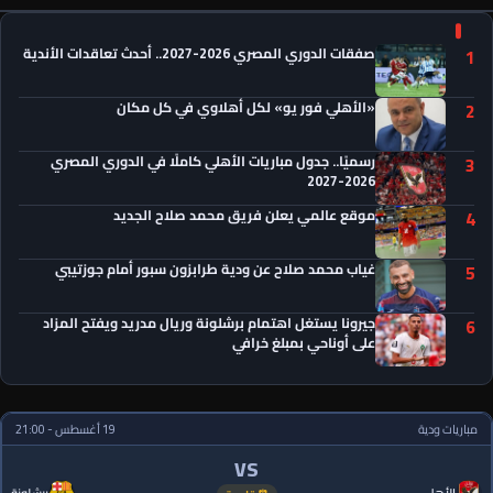
صفقات الدوري المصري 2026-2027.. أحدث تعاقدات الأندية
1
«الأهلي فور يو» لكل أهلاوي في كل مكان
2
رسميًا.. جدول مباريات الأهلي كاملًا في الدوري المصري
3
2026-2027
موقع عالمي يعلن فريق محمد صلاح الجديد
4
غياب محمد صلاح عن ودية طرابزون سبور أمام جوزتيبي
5
جيرونا يستغل اهتمام برشلونة وريال مدريد ويفتح المزاد
6
على أوناحي بمبلغ خرافي
مباريات ودية
19 أغسطس - 21:00
VS