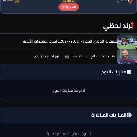
الأهلي
برشلونة
⏰ قادمة
بث
LIVE
ترند لحظي
صفقات الدوري المصري 2026-2027.. أحدث تعاقدات الأندية
غياب محمد صلاح عن ودية طرابزون سبور أمام جوزتيبي
📅
مباريات اليوم
لا توجد مباريات اليوم
🔴
المباريات المباشرة
لا توجد مباريات مباشرة حالياً