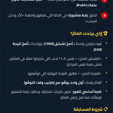
عامة (Public)
.
الصق
رابط منشورك
في الخانة اللي هتظهر واضغط «أكّد ودخل
السحب».
🏆 إزاي بيتحدد الفائز؟
فيه جايزتين: واحدة لـ
أصحّ تشكيل
(1000)
، وواحدة لـ
أصحّ نتيجة
.
(500)
«التشكيل الصح» = نفس الـ11 لاعب اللي شاركوا فعلًا في الماتش
(مش شرط نفس المراكز).
«النتيجة الصح» = تطابق النتيجة النهائية اللي توقّعتها.
الفائز بيتحدّد:
أول واحد يوقّع صح (بترتيب وقت التوقّع)
.
شرط أساسي للفوز:
تكون شاركت تشكيلك وحطّيت رابط المنشور
(وبنتأكد منه قبل إعلان الفائز).
📋 شروط المسابقة