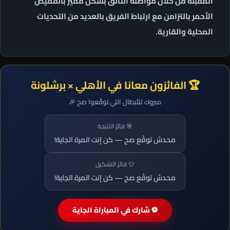
المقبلة من خلال مواصلة التألق بشكل مميز بالقميص
الأحمر بالتزامن مع ارتباط الفريق بالعديد من التحديات
المحلية والقارية.
🏆 الفائزون معانا في الأهلي × برشلونة
مبروك للأبطال اللي توقّعوا صح 🎉
🎯 فائز النتيجة
محدش توقّع صح — كن إنت المرة الجاية!
👕 فائز التشكيل
محدش توقّع صح — كن إنت المرة الجاية!
⚽ شارك في المباراة الجاية