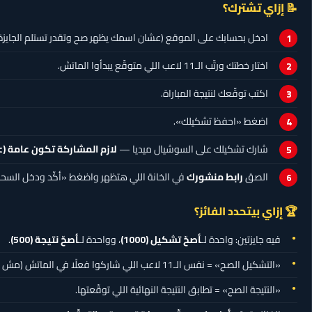
📝 إزاي تشترك؟
ادخل بحسابك على الموقع (عشان اسمك يظهر صح وتقدر تستلم الجايزة)
اختار خطتك ورتّب الـ11 لاعب اللي متوقّع يبدأوا الماتش.
اكتب توقّعك لنتيجة المباراة.
اضغط «احفظ تشكيلك».
شارك تشكيلك على السوشيال ميديا —
لازم المشاركة تكون عامة (Public)
الصق
رابط منشورك
في الخانة اللي هتظهر واضغط «أكّد ودخل السح
🏆 إزاي بيتحدد الفائز؟
فيه جايزتين: واحدة لـ
أصحّ تشكيل
(1000)
، وواحدة لـ
أصحّ نتيجة
(500)
.
«التشكيل الصح» = نفس الـ11 لاعب اللي شاركوا فعلًا في الماتش (مش شرط نفس المراكز).
«النتيجة الصح» = تطابق النتيجة النهائية اللي توقّعتها.