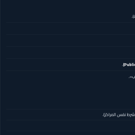
.
.
ب».