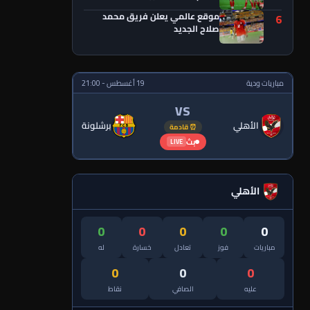
موقع عالمي يعلن فريق محمد
6
صلاح الجديد
مباريات ودية
19 أغسطس - 21:00
VS
الأهلي
برشلونة
⏰ قادمة
بث
LIVE
الأهلي
0
0
0
0
0
مباريات
فوز
تعادل
خسارة
له
0
0
0
عليه
الصافي
نقاط