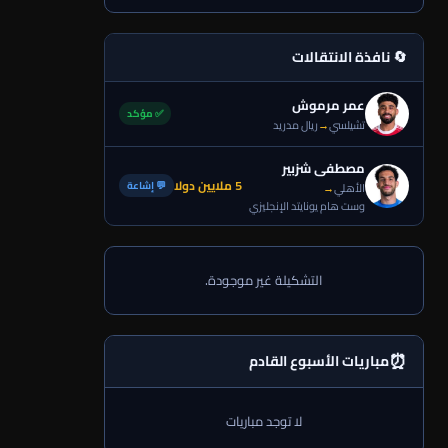
🔄 نافذة الانتقالات
عمر مرموش
✅ مؤكد
تشيلسي
→
ريال مدريد
مصطفى شزبير
5 ملايين دولا
💬 إشاعة
الأهلي
→
وست هام يونايتد الإنجليزي
التشكيلة غير موجودة.
⏰
مباريات الأسبوع القادم
لا توجد مباريات