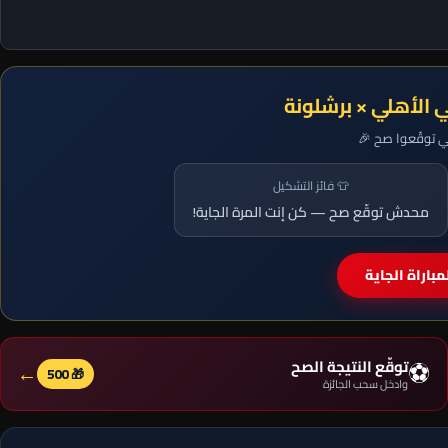
ي الأهلي × برشلونة
لي توقّعوا صح 🎉
👕 فائز التشكيل
محدش توقّع صح — كن إنت المرة الجاية!
باراة الجاية
⚽
توقّع النتيجة الصح
←
🎁 500
وادخل سحب الجائزة