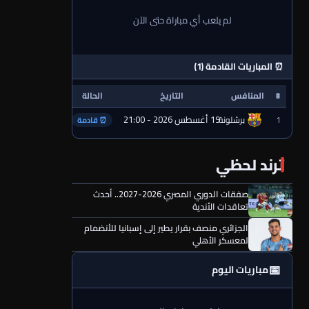
لم يلعب أي مباراة حتى الآن
⏰ المباريات القادمة (1)
#
المنافس
التاريخ
الحالة
19 أغسطس 2026 - 21:00
1
برشلونة
⏰ قادمة
ترند لحظي
صفقات الدوري المصري 2026-2027.. أحدث
تعاقدات الأندية
الجزائري منصف بقرار يطير إلى إسبانيا للأنضمام
لمعسكر الأهلي
📅
مباريات اليوم