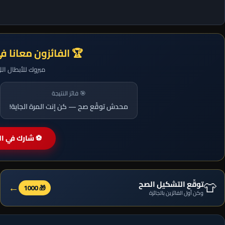
🏆 الفائزون معانا ف
مبروك للأبطال ال
🎯 فائز النتيجة
محدش توقّع صح — كن إنت المرة الجاية!
⚽ شارك في الم
👕
توقّع التشكيل الصح
←
🎁 1000
وكن أول الفائزين بالجائزة