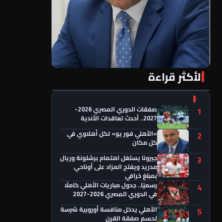
الأكثر قراءة
«الأهلي فور يو» لكل أهلاوي في كل مكان
صفقات الدوري المصري 2026-
1
2027.. أحدث تعاقدات الأندية
«الأهلي فور يو» لكل أهلاوي في
2
كل مكان
جيرونا يستغل اهتمام برشلونة وريال
3
مدريد ويفتح المزاد على أوناحي
بمبلغ خرافي
رسميًا.. جدول مباريات الأهلي كاملًا
4
في الدوري المصري 2026-2027
الأهلي يدخل منافسة أوروبية شرسة
5
لحسم صفقة القرن