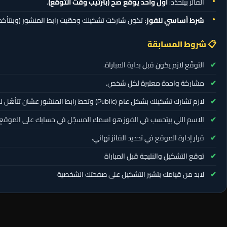
الفائز بيتحدّد:
أول واحد يوقّع صح (بترتيب وقت التوقّع)
.
شرط أساسي للفوز:
تكون شاركت تشكيلك وحطّيت رابط المنشور (وبنتأكد م
📋 شروط المسابقة
التوقّع لازم يكون قبل بداية المباراة.
مشاركة واحدة معتبرة لكل شخص.
لازم تشارك تشكيلك بشكل عام (Public) وتحط رابط المنشور عشان تتأهّل للسحب.
الاسم اللي بيتحسب في الفوز هو اسمك المسجّل في حسابك على الموقع.
قرار إدارة الموقع في تحديد الفائز نهائي.
توقع التشكيل والنتيجة قبل المباراة
لابد من قيامك بتشير التشكيل على صفحتك الشخصية