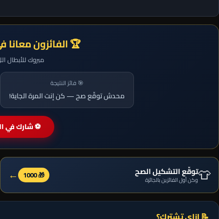
🏆 الفائزون معانا ف
مبروك للأبطال ال
🎯 فائز النتيجة
محدش توقّع صح — كن إنت المرة الجاية!
⚽ شارك في الم
👕
توقّع التشكيل الصح
←
🎁 1000
وكن أول الفائزين بالجائزة
📝 إزاي تشترك؟