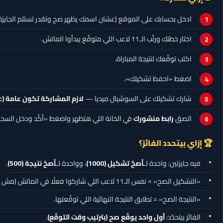
ادخل بحسابك على الموقع (عشان اسمك يظهر صح وتقدر تستلم الجايزة)
اختار خطتك ورتّب الـ11 لاعب اللي متوقّع يبدأوا الماتش.
اكتب توقّعك لنتيجة المباراة.
اضغط «احفظ تشكيلك».
شارك تشكيلك على السوشيال ميديا —
لازم المشاركة تكون عامة (Public)
الصق
رابط منشورك
في الخانة اللي هتظهر واضغط «أكّد ودخل السح
🏆 إزاي بيتحدد الفائز؟
فيه جايزتين: واحدة لـ
أصحّ تشكيل
(1000)
، وواحدة لـ
أصحّ نتيجة
(500)
.
«التشكيل الصح» = نفس الـ11 لاعب اللي شاركوا فعلًا في الماتش (مش شرط نفس المراكز).
«النتيجة الصح» = تطابق النتيجة النهائية اللي توقّعتها.
الفائز بيتحدّد:
أول واحد يوقّع صح (بترتيب وقت التوقّع)
.