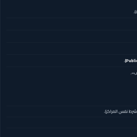
.
.
ب».