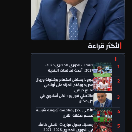
الأكثر قراءة
«الأهلي فور يو» لكل أهلاوي في كل مكان
صفقات الدوري المصري 2026-
1
2027.. أحدث تعاقدات الأندية
جيرونا يستغل اهتمام برشلونة وريال
2
مدريد ويفتح المزاد على أوناحي
بمبلغ خرافي
«الأهلي فور يو» لكل أهلاوي في
3
كل مكان
الأهلي يدخل منافسة أوروبية شرسة
4
لحسم صفقة القرن
رسميًا.. جدول مباريات الأهلي كاملًا
5
في الدوري المصري 2026-2027