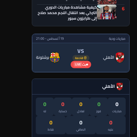
كيفية مشاهدة مباريات الدوري
6
التركي بعد انتقال النجم محمد صلاح
إلى طرابزون سبور
مباريات ودية
19 أغسطس - 21:00
VS
الأهلي
برشلونة
⏰ قادمة
بث
LIVE
الأهلي
0
0
0
0
0
مباريات
فوز
تعادل
خسارة
له
0
0
0
عليه
الصافي
نقاط