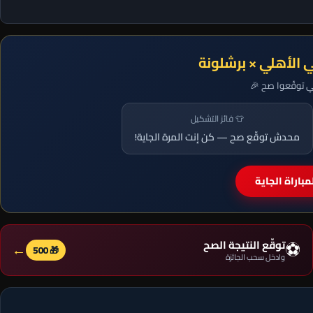
ي الأهلي × برشلونة
لي توقّعوا صح 🎉
👕 فائز التشكيل
محدش توقّع صح — كن إنت المرة الجاية!
باراة الجاية
⚽
توقّع النتيجة الصح
←
🎁 500
وادخل سحب الجائزة