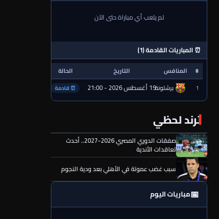
لم يلعب أي مباراة حتى الآن
⏰ المباريات القادمة (1)
#
المنافس
التاريخ
الحالة
19 أغسطس 2026 - 21:00
1
برشلونة
⏰ قادمة
ترند لحظي
صفقات الدوري المصري 2026-2027.. أحدث
تعاقدات الأندية
سبب غضب عموتة في الأهلي بعد ودية النجوم
📅
مباريات اليوم