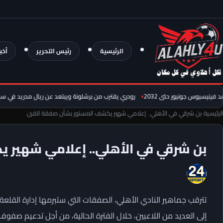
الرئيسية
رئيس التحرير
أخب
سيوس جونيور حتى 2032
رودري يقترب من برشلونة ويبتعد عن ريال مدريد في سباق الم
الرئيسية
›
بن شرقي في الأهلي.. إعلامي شهير يكشف المستور بشأن صفقة القرن
بن شرقي في الأهلي.. إعلامي شهير 
تترقب جماهير النادي الأهلي، الصفقات التي ستبرمها إدارة القلعة ال
إلى العديد من اللاعبين، خلال الفترة الحالية، من أجل تدعيم صفوف 