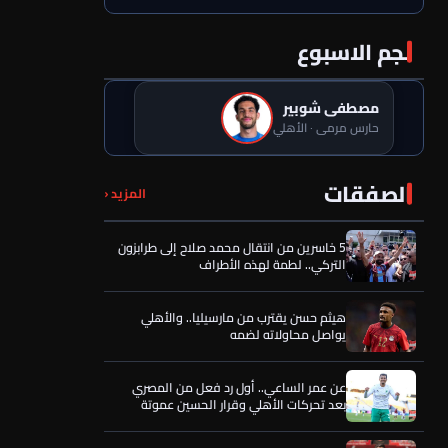
نجم الاسبوع
مصطفى شوبير
حارس مرمى · الأهلي
تفاصيل الجلسة السرية التي قرّبت محمد عبد
الصفقات
المزيد ‹
المنعم من العودة للأهلي
5 خاسرين من انتقال محمد صلاح إلى طرابزون
التركي.. لطمة لهذه الأطراف
هيثم حسن يقترب من مارسيليا.. والأهلي
يواصل محاولاته لضمه
عن عمر الساعي.. أول رد فعل من المصري
بعد تحركات الأهلي وقرار الحسين عموتة