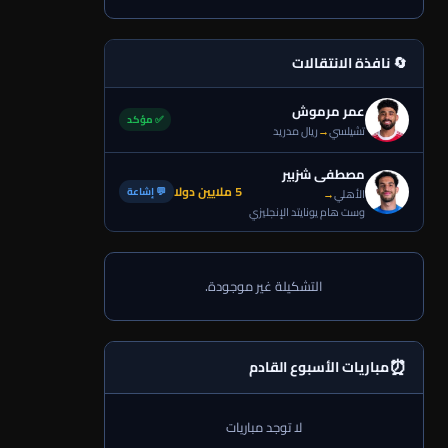
🔄 نافذة الانتقالات
عمر مرموش
✅ مؤكد
تشيلسي
→
ريال مدريد
مصطفى شزبير
5 ملايين دولا
💬 إشاعة
الأهلي
→
وست هام يونايتد الإنجليزي
التشكيلة غير موجودة.
⏰
مباريات الأسبوع القادم
لا توجد مباريات