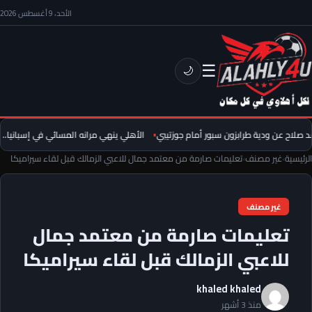
الأحد، 9 أغسطس 2026
☰
🌙
اح عن ودية طرابزون سبور أمام جوزتيبي
الأهلي ينهي مرانه المسائي في إسبانيا.. عمو
الرئيسية
›
غير مصنف
›
تعليمات صارمة من معتمد جمال للاعبي الزمالك قبل لقاء سيراميكا
غير مصنف
تعليمات صارمة من معتمد جمال
للاعبي الزمالك قبل لقاء سيراميكا
khaled khaled
منذ 3 أشهر