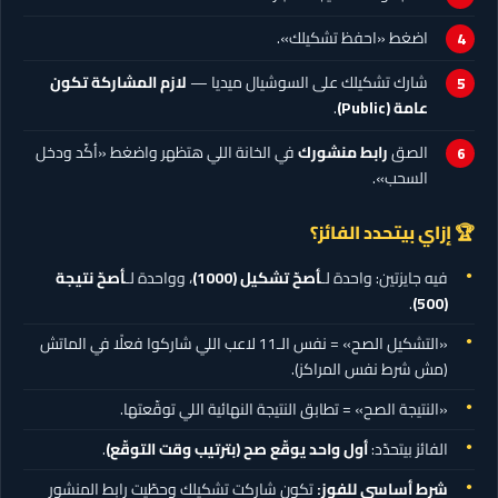
اضغط «احفظ تشكيلك».
شارك تشكيلك على السوشيال ميديا —
لازم المشاركة تكون
عامة (Public)
.
الصق
رابط منشورك
في الخانة اللي هتظهر واضغط «أكّد ودخل
السحب».
🏆 إزاي بيتحدد الفائز؟
فيه جايزتين: واحدة لـ
أصحّ تشكيل
(1000)
، وواحدة لـ
أصحّ نتيجة
.
(500)
«التشكيل الصح» = نفس الـ11 لاعب اللي شاركوا فعلًا في الماتش
(مش شرط نفس المراكز).
«النتيجة الصح» = تطابق النتيجة النهائية اللي توقّعتها.
الفائز بيتحدّد:
أول واحد يوقّع صح (بترتيب وقت التوقّع)
.
شرط أساسي للفوز:
تكون شاركت تشكيلك وحطّيت رابط المنشور