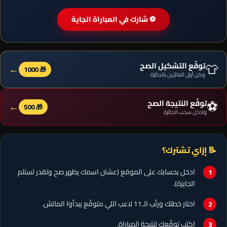
⚽ شارك في المباراة الجاية
👕
توقّع التشكيل الصح
←
🎁 1000
وكن أول الفائزين بالجائزة
⚽
توقّع النتيجة الصح
←
🎁 500
وادخل سحب الجائزة
📝 إزاي تشترك؟
ادخل بحسابك على الموقع (عشان اسمك يظهر صح وتقدر تستلم
الجايزة).
اختار خطتك ورتّب الـ11 لاعب اللي متوقّع يبدأوا الماتش.
اكتب توقّعك لنتيجة المباراة.