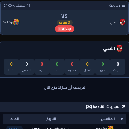
مباريات ودية
19 أغسطس - 21:00
VS
الأهلي
برشلونة
⏰ قادمة
بث
LIVE
الأهلي
0
0
0
0
0
0
0
0
مباريات
فوز
تعادل
خسارة
له
عليه
الصافي
نقاط
لم يلعب أي مباراة حتى الآن
⏰ المباريات القادمة (20)
#
المنافس
التاريخ
الحالة
19 أغسطس 2026 - 21:00
1
برشلونة