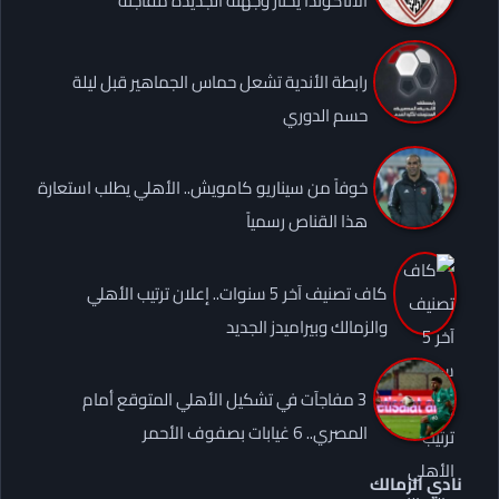
الأناكوندا يختار وجهته الجديدة مفاجئة
رابطة الأندية تشعل حماس الجماهير قبل ليلة
حسم الدوري
خوفاً من سيناريو كامويش.. الأهلي يطلب استعارة
هذا القناص رسمياً
كاف تصنيف آخر 5 سنوات.. إعلان ترتيب الأهلي
والزمالك وبيراميدز الجديد
3 مفاجآت في تشكيل الأهلي المتوقع أمام
المصري.. 6 غيابات بصفوف الأحمر
نادي الزمالك