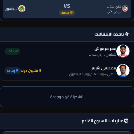
VS
غازي عنتاب
ألانيا سبور
بي.بي.كي.
⏰ قادمة
🔄 نافذة الانتقالات
عمر مرموش
✅ مؤكد
تشيلسي
→
ريال مدريد
مصطفى شزبير
5 ملايين دولا
💬 إشاعة
الأهلي
→
وست هام يونايتد الإنجليزي
التشكيلة غير موجودة.
⏰
مباريات الأسبوع القادم