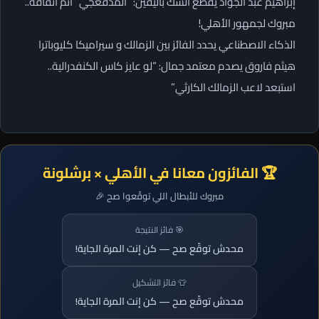
إبراهيم عبد الجواد يقطع الشك باليقين: “المدفعجي” أتم اتفاقه..
مبروك لجمهور الأهلي!
الذكاء الاصطناعي يحدد الفائز بين الزمالك و سيراميكا كليوباترا
هيثم فاروق يصدم معتمد جمال: “لو عايز كاس الكنفدرالية..
استبعد لاعب الزمالك الكارثي”
🏆 الفائزون معانا في الأهلي × برشلونة
مبروك للأبطال اللي توقّعوا صح 🎉
🎯 فائز النتيجة
محدش توقّع صح — كن إنت المرة الجاية!
👕 فائز التشكيل
محدش توقّع صح — كن إنت المرة الجاية!