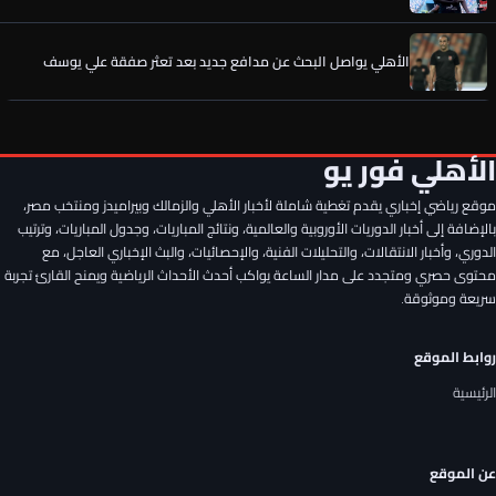
الخطيب يحسم الصفقة الخامسة لـ الأهلي.. كواليس جديدة
رسميًا.. إمام عاشور يوافق على تمديد عقده مع الأهلي حتى 2030
الأهلي فور يو
موقع رياضي إخباري يقدم تغطية شاملة لأخبار الأهلي والزمالك وبيراميدز ومنتخب مصر،
سر وعد الأهلي لـ مصطفى شوبير قبل تمديد العقد ورقم خيالي..
تفاصيل جديدة
بالإضافة إلى أخبار الدوريات الأوروبية والعالمية، ونتائج المباريات، وجدول المباريات، وترتيب
الدوري، وأخبار الانتقالات، والتحليلات الفنية، والإحصائيات، والبث الإخباري العاجل، مع
محتوى حصري ومتجدد على مدار الساعة يواكب أحدث الأحداث الرياضية ويمنح القارئ تجربة
أول تدخل من الخطيب لحسم صفقة الأهلي المصري الجديدة
سريعة وموثوقة.
روابط الموقع
دينامو موسكو على أعتاب خطف ماتا ماجاسا قبل الأهلي
الرئيسية
الأهلي يواصل البحث عن مدافع جديد بعد تعثر صفقة علي يوسف
عن الموقع