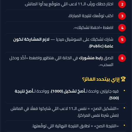
اختار خطتك ورتّب الـ11 لاعب اللي متوقّع يبدأوا الماتش.
اكتب توقّعك لنتيجة المباراة.
اضغط «احفظ تشكيلك».
شارك تشكيلك على السوشيال ميديا —
لازم المشاركة تكون
عامة (Public)
.
الصق
رابط منشورك
في الخانة اللي هتظهر واضغط «أكّد ودخل
السحب».
🏆 إزاي بيتحدد الفائز؟
فيه جايزتين: واحدة لـ
أصحّ تشكيل
(1000)
، وواحدة لـ
أصحّ نتيجة
.
(500)
«التشكيل الصح» = نفس الـ11 لاعب اللي شاركوا فعلًا في الماتش
(مش شرط نفس المراكز).
«النتيجة الصح» = تطابق النتيجة النهائية اللي توقّعتها.