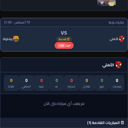
مباريات ودية
19 أغسطس - 21:00
VS
الأهلي
برشلونة
⏰ قادمة
بث
LIVE
الأهلي
0
0
0
0
0
0
0
0
مباريات
فوز
تعادل
خسارة
له
عليه
الصافي
نقاط
لم يلعب أي مباراة حتى الآن
⏰ المباريات القادمة (1)