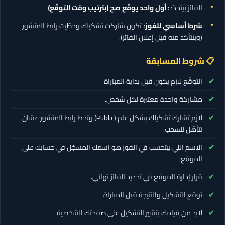
الفائز بيتحدّد:
أول واحد يوقّع صح (بترتيب وقت التوقّع)
.
شرط أساسي للفوز:
تكون شاركت تشكيلك وحطّيت رابط المنشور
(وبنتأكد منه قبل إعلان الفائز).
📋 شروط المسابقة
التوقّع لازم يكون قبل بداية المباراة.
مشاركة واحدة معتبرة لكل شخص.
لازم تشارك تشكيلك بشكل عام (Public) وتحط رابط المنشور عشان
تتأهّل للسحب.
الاسم اللي بيتحسب في الفوز هو اسمك المسجّل في حسابك على
الموقع.
قرار إدارة الموقع في تحديد الفائز نهائي.
توقع التشكيل والنتيجة قبل المباراة
لابد من قيامك بتشير التشكيل على صفحتك الشخصية