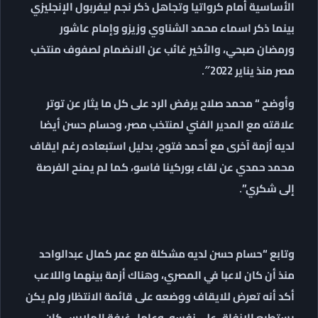
الأساسية أمام كرواتيا وتجاهل ذكر نجم ليفربول الإنجليزي
بينما ذكر اسماء محمد الشناوي وزيزو وإمام عاشور
ورمضان صبحي، والأخير غائب عن الانضمام لصفوف منتخب
مصر منذ يناير 2022″.
وأوضح “ محمد صلاح يرفض الرد على كل ما يثار عن توتر
علاقته مع المدير الفني لمنتخب مصر، وحسام حسن أيضا
لديه أزمة آخرى مع أحمد فتوح، بدليل استبعاده رغم ايقاف
محمد حمدي عن لقاء بوركينا فاسو، كما لم يمنح الفرصة
إلى شكري”.
وتابع “حسام حسن لديه مشكلة مع عمر كمال عبدالواحد
منذ أن كان لاعبا في المصري، وهناك أزمة بينهما واللاعب
أكد أنه تعرض للايقاف ووضعه على قائمة الانتظار ولم يكن
يستطيع الانفاق على نفسه، وعامل غرفة الملابس كان