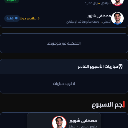
تشيلسي
→
ريال مدريد
مصطفى شزبير
5 ملايين دولا
💬 إشاعة
الأهلي
→
وست هام يونايتد الإنجليزي
التشكيلة غير موجودة.
⏰
مباريات الأسبوع القادم
لا توجد مباريات
نجم الاسبوع
مصطفى شوبير
حارس مرمى · الأهلي