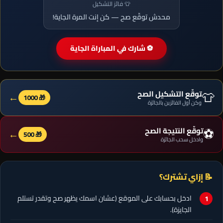
👕 فائز التشكيل
محدش توقّع صح — كن إنت المرة الجاية!
⚽ شارك في المباراة الجاية
👕
توقّع التشكيل الصح
←
🎁 1000
وكن أول الفائزين بالجائزة
⚽
توقّع النتيجة الصح
←
🎁 500
وادخل سحب الجائزة
📝 إزاي تشترك؟
ادخل بحسابك على الموقع (عشان اسمك يظهر صح وتقدر تستلم
الجايزة).