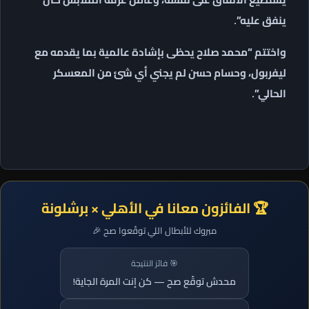
ينفق عليه”.
واختتم “محمد صلاح يحظى بإشادة عالمية بما يقدمه مع
ليفربول، وحسام حسن لم يجني أي شئ من المعسكر
الحالي”.
🏆 الفائزون معانا في الأهلي × برشلونة
مبروك للأبطال اللي توقّعوا صح 🎉
🎯 فائز النتيجة
محدش توقّع صح — كن إنت المرة الجاية!