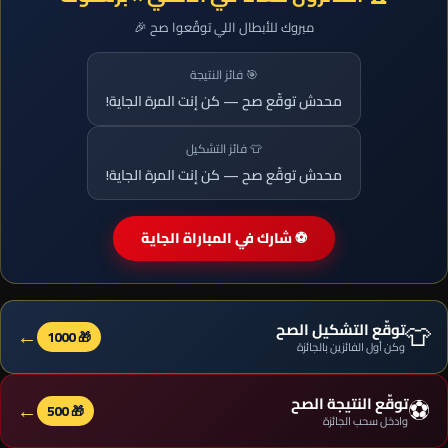
مبروك للأبطال اللي توقّعوا صح 🎉
🎯 فائز النتيجة
محدش توقّع صح — كن إنت المرة الجاية!
👕 فائز التشكيل
محدش توقّع صح — كن إنت المرة الجاية!
⚽ شارك في المباراة الجاية
👕
توقّع التشكيل الصح
←
🎁 1000
وكن أول الفائزين بالجائزة
⚽
توقّع النتيجة الصح
←
🎁 500
وادخل سحب الجائزة