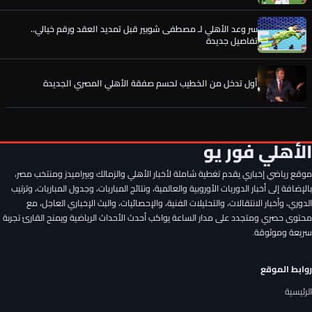
سر وعد الأهلي لـ مصطفى شوبير قبل تمديد العقد ورقم خيالي..
تفاصيل جديدة
أول تدخل من الخطيب لحسم صفقة الأهلي المصري الجديدة
دينامو موسكو على أعتاب خطف ماتا ماجاسا قبل الأهلي
الأهلي فور يو
موقع رياضي إخباري يقدم تغطية شاملة لأخبار الأهلي والزمالك وبيراميدز ومنتخب مصر،
سر قرار الحسين عموتة في صفقة محمود صلاح حاوي المحلة بعد
مقارنته مع حامد عبد الله
بالإضافة إلى أخبار الدوريات الأوروبية والعالمية، ونتائج المباريات، وجدول المباريات، وترتيب
الدوري، وأخبار الانتقالات، والتحليلات الفنية، والإحصائيات، والبث الإخباري العاجل، مع
محتوى حصري ومتجدد على مدار الساعة يواكب أحدث الأحداث الرياضية ويمنح القارئ تجربة
صفقة الأهلي الجديدة تخطف الأنظار في معسكر إسبانيا
سريعة وموثوقة.
روابط الموقع
رسميًا.. إمام عاشور يوافق على تمديد عقده مع الأهلي حتى 2030
الرئيسية