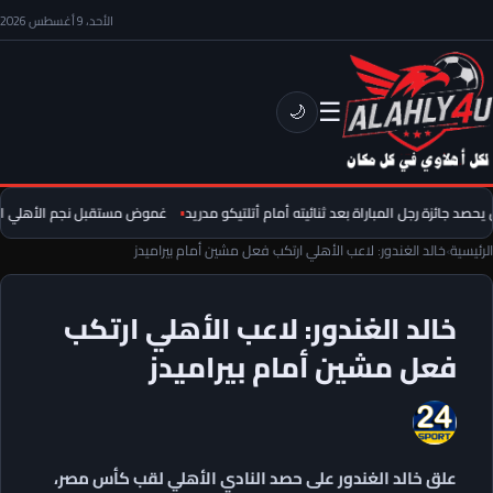
الأحد، 9 أغسطس 2026
☰
🌙
د جائزة رجل المباراة بعد ثنائيته أمام أتلتيكو مدريد
غموض مستقبل نجم الأهلي الساب
الرئيسية
›
خالد الغندور: لاعب الأهلي ارتكب فعل مشين أمام بيراميدز
خالد الغندور: لاعب الأهلي ارتكب
فعل مشين أمام بيراميدز
علق خالد الغندور على حصد النادي الأهلي لقب كأس مصر،