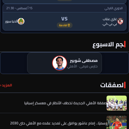
الدوري التركي
15 أغسطس - 21:30
VS
غازي عنتاب
ألانيا سبور
بي.بي.كي.
⏰ قادمة
نجم الاسبوع
مصطفى شوبير
حارس مرمى · الأهلي
سر قرار الحسين عموتة في صفقة محمود صلاح حاوي المحلة بعد
الصفقات
المزيد ‹
مقارنته مع حامد عبد الله
صفقة الأهلي الجديدة تخطف الأنظار في معسكر إسبانيا
رسميًا.. إمام عاشور يوافق على تمديد عقده مع الأهلي حتى 2030