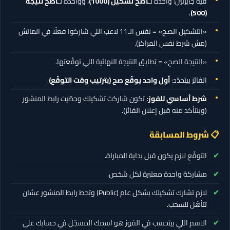
فيه جايزتين: واحدة لـ
أصحّ تشكيل
(1000)
، وواحدة لـ
أصحّ نتيجة
.
(500)
«التشكيل الصح» = نفس الـ11 لاعب اللي شاركوا فعلًا في الماتش
(مش شرط نفس المراكز).
«النتيجة الصح» = تطابق النتيجة النهائية اللي توقّعتها.
الفائز بيتحدّد:
أول واحد يوقّع صح (بترتيب وقت التوقّع)
.
شرط أساسي للفوز:
تكون شاركت تشكيلك وحطّيت رابط المنشور
(وبنتأكد منه قبل إعلان الفائز).
📋 شروط المسابقة
التوقّع لازم يكون قبل بداية المباراة.
مشاركة واحدة معتبرة لكل شخص.
لازم تشارك تشكيلك بشكل عام (Public) وتحط رابط المنشور عشان
تتأهّل للسحب.
الاسم اللي بيتحسب في الفوز هو اسمك المسجّل في حسابك على