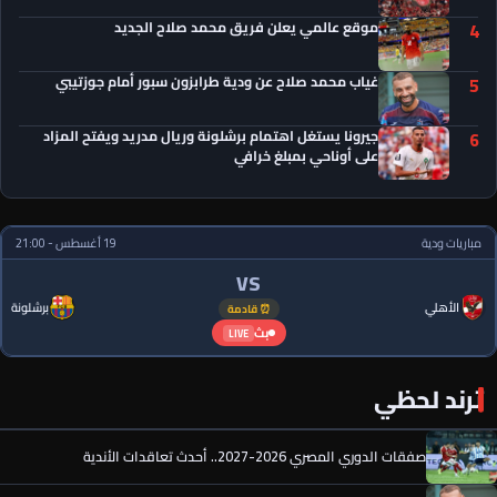
موقع عالمي يعلن فريق محمد صلاح الجديد
4
غياب محمد صلاح عن ودية طرابزون سبور أمام جوزتيبي
5
جيرونا يستغل اهتمام برشلونة وريال مدريد ويفتح المزاد
6
على أوناحي بمبلغ خرافي
مباريات ودية
19 أغسطس - 21:00
VS
الأهلي
برشلونة
⏰ قادمة
بث
LIVE
ترند لحظي
صفقات الدوري المصري 2026-2027.. أحدث تعاقدات الأندية