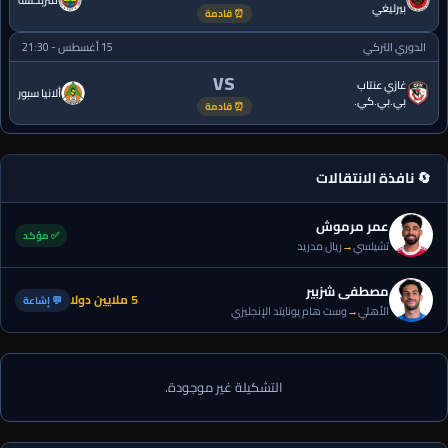
فنربخشة
بيرليغي
⏰ قادمة
الدوري التركي
15 أغسطس - 21:30
VS
غازي عنتاب
ألانيا سبور
بي.بي.كي.
⏰ قادمة
🔄 نافذة الانتقالات
عمر مرموش
✅ مؤكد
تشيلسي
→
ريال مدريد
مصطفى شزبير
5 ملايين دولا
💬 إشاعة
الأهلي
→
وست هام يونايتد الإنجليزي
التشكيلة غير موجودة.