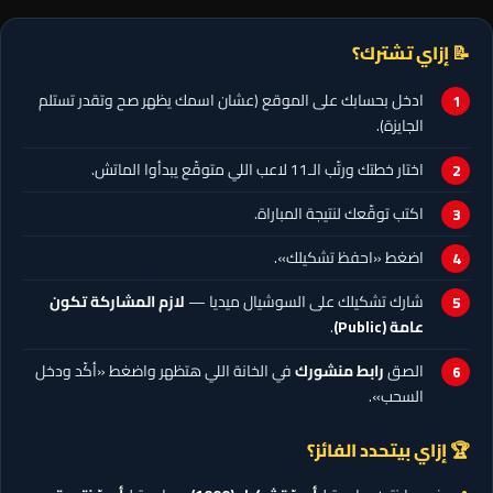
📝 إزاي تشترك؟
ادخل بحسابك على الموقع (عشان اسمك يظهر صح وتقدر تستلم
الجايزة).
اختار خطتك ورتّب الـ11 لاعب اللي متوقّع يبدأوا الماتش.
اكتب توقّعك لنتيجة المباراة.
اضغط «احفظ تشكيلك».
شارك تشكيلك على السوشيال ميديا —
لازم المشاركة تكون
عامة (Public)
.
الصق
رابط منشورك
في الخانة اللي هتظهر واضغط «أكّد ودخل
السحب».
🏆 إزاي بيتحدد الفائز؟