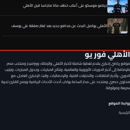
دينامو موسكو على أعتاب خطف ماتا ماجاسا قبل الأهلي
الأهلي يواصل البحث عن مدافع جديد بعد تعثر صفقة علي يوسف
الخطيب يحسم الصفقة الخامسة لـ الأهلي.. كواليس جديدة
الأهلي فور يو
رسميًا.. إمام عاشور يوافق على تمديد عقده مع الأهلي حتى 2030
موقع رياضي إخباري يقدم تغطية شاملة لأخبار الأهلي والزمالك وبيراميدز ومنتخب مصر،
بالإضافة إلى أخبار الدوريات الأوروبية والعالمية، ونتائج المباريات، وجدول المباريات، وترتيب
الدوري، وأخبار الانتقالات، والتحليلات الفنية، والإحصائيات، والبث الإخباري العاجل، مع
سر وعد الأهلي لـ مصطفى شوبير قبل تمديد العقد ورقم خيالي..
محتوى حصري ومتجدد على مدار الساعة يواكب أحدث الأحداث الرياضية ويمنح القارئ تجربة
تفاصيل جديدة
سريعة وموثوقة.
أول تدخل من الخطيب لحسم صفقة الأهلي المصري الجديدة
روابط الموقع
الرئيسية
دينامو موسكو على أعتاب خطف ماتا ماجاسا قبل الأهلي