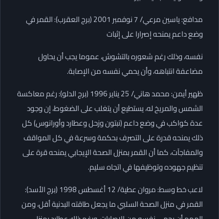
مدافع: ياسين مرعي/ 7 نوفمبر 2001 (برج العقرب): القمر في
وضع داعم يمنحه إصرارا على إثبات
نفسه، وذلك رغم شعوره بالتشوش، عموما يجب أن يحاول
مضاعفة انتباهه، وأن يحمي نفسه من الإصابة.
ظهير أيمن: محمد هاني/ 25 يناير 1996 (برج الدلو): رغم معاكسة
الشمس والمريخ له، يستطيع أن يتغلب على الضغوط، إن وجود
عدة كواكب في وضع داعم (نبتون وزحل وعطارد وأورانوس) كل
ذلك يمنحه قدرة على التصرف بحكمة وسرعة في كل المواقف
والمفاجآت، كما أن القمر بمنزل الصحة الإيجابي يمنحه قرة على
تنظيم جهوده وتوظيفها في اتجاه سليم.
لاعب خط وسط: مروان عطية/ 12 أغسطس 1998 (برج الأسد):
القمر في منزل الصحة السلبي ما يجعل طاقته البدنية أقل، ومن
المهم أن يحمي نفسه من الإصابات، ورغم ذلك عطارد بمنزل