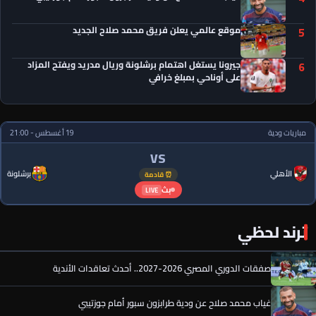
موقع عالمي يعلن فريق محمد صلاح الجديد
5
جيرونا يستغل اهتمام برشلونة وريال مدريد ويفتح المزاد
6
على أوناحي بمبلغ خرافي
مباريات ودية
19 أغسطس - 21:00
VS
الأهلي
برشلونة
⏰ قادمة
بث
LIVE
ترند لحظي
صفقات الدوري المصري 2026-2027.. أحدث تعاقدات الأندية
غياب محمد صلاح عن ودية طرابزون سبور أمام جوزتيبي