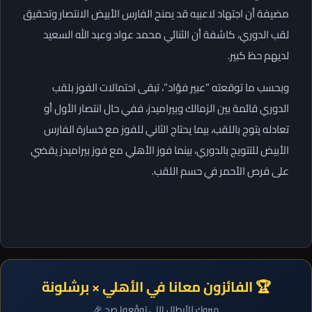
مضيفة أن اجتهاد لاعبيه قد يمنح الفارس الأبيض الانتصار وتحقيق
لقب الدوري، كاشفة أن الثنائي محمد عواد وعبد الله السعيد
لديهم حظ كبير.
وبحسب ما توقعته “عبير فؤاد”، تبقى احتمالات الفوز بلقب
الدوري قائمة بين الزمالك وبيراميدز، ففي حال انتصار الأول أو
تعادله يتوج باللقب، بيما يحتاج الثاني للفوز مع خسارة الفارس
الأبيض للتتويج بالدوري، بينما فوز الأهلي مع فوز بيراميدز يقضي
على فرص الأحمر في حسم اللقب.
🏆 الفائزون معانا في الأهلي × برشلونة
مبروك للأبطال اللي توقّعوا صح 🎉