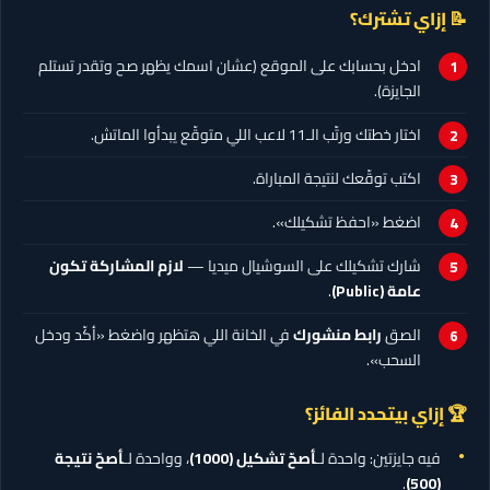
📝 إزاي تشترك؟
ادخل بحسابك على الموقع (عشان اسمك يظهر صح وتقدر تستلم
الجايزة).
اختار خطتك ورتّب الـ11 لاعب اللي متوقّع يبدأوا الماتش.
اكتب توقّعك لنتيجة المباراة.
اضغط «احفظ تشكيلك».
شارك تشكيلك على السوشيال ميديا —
لازم المشاركة تكون
عامة (Public)
.
الصق
رابط منشورك
في الخانة اللي هتظهر واضغط «أكّد ودخل
السحب».
🏆 إزاي بيتحدد الفائز؟
فيه جايزتين: واحدة لـ
أصحّ تشكيل
(1000)
، وواحدة لـ
أصحّ نتيجة
.
(500)