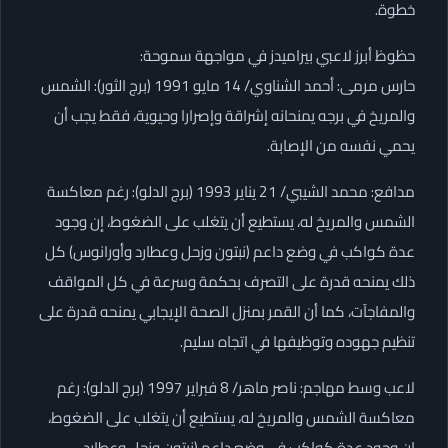
خطوة.
حظوظ أبرز لاعبي بيراميدز في مواجهة سموحة:
حارس مرمى: أحمد الشناوي/ 14 مايو 1991 (برج الثور): الشمس
والمريخ في برجه يمنحانه إشراقة وإصرارا وحيوية، فقط يجب أن
يحمي نفسه من الإصابة.
مدافع: محمد الشيبي/ 21 يناير 1993 (برج الدلو): رغم معاكسة
الشمس والمريخ له، يستطيع أن يتغلب على الضغوط، إن وجود
عدة كواكب في وضع داعم (نبتون وزحل وعطارد وأورانوس) كل
ذلك يمنحه قدرة على التصرف بحكمة وسرعة في كل المواقف
والمفاجآت، كما أن القمر بمنزل الصحة الإيجابي يمنحه قدرة على
تنظيم جهوده وتوظيفها في اتجاه سليم.
لاعب وسط مهاجم: ناصر ماهر/ 8 فبراير 1997 (برج الدلو): رغم
معاكسة الشمس والمريخ له، يستطيع أن يتغلب على الضغوط،
إن وجود عدة كواكب في وضع داعم (نبتون وزحل وعطارد