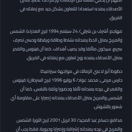
الأصدقاء يمنحه استعدادا للتعاون بشكل جيد مع زملائه في
الفريق.
مهاجم: أشرف بن شرقي/ 24 سبتمبر 1994 (برج العذراء): الشمس
والمريخ بمنزل الحظ يمنحانه نشاطا وطاقة ويقظة وحسن تصرف
سريع، سيكون متألقا وقد يصيب أهداف، كما أن فينوس والقمر
بمنزل الأصدقاء يمنحه روح تعاون مع زملائه في الفريق.
حظوظ أبرز لاعبي الزمالك في مواجهة سيراميكا:
حارس مرمى: محمد عواد/ 6 يوليو 1996 (برج السرطان): فينوس
والقمر في برجه يمنحانه تألقا وحضورا وثقة بالنفس، كما أن
الشمس والمريخ بمنزل الأصدقاء يمنحانه إصرارا على مقاومة أي
شعور بالتشوش.
مدافع: حسام عبد المجيد/ 30 ابريل 2001 (برج الثور): الشمس
والمريخ في برجه يمنحانه إشراقة وإصرارا وحيوية، فقط يجب أن