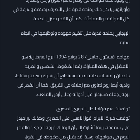
وأورانوس) كل ذلك يمنحه قدرة على التصرف بحكمة وسرعة في
كل المواقف والمفاجآت. كما أن القمر بمنزل الصحة
الإيجابي يمنحه قدرة على تنظيم جهوده وتوظيفها في اتجاه
سليم.
مهاجم: فيستون ماييلي/ 28 يونيو 1994 (برج السرطان): هو
الأفضل في هذه المباراة، رغم الضغوط، الشمس والمريخ
داعمان ويمنحانه طاقة بدنية ويستطيع أن يتحرك بسرعة ونشاط،
ولديه أيضا روح تعاون مع زملائه في الفريق، كما أن القمر في
برجه يجعله مسيطرا على أدواته وعلى أرض الملعب.
توقعات عبير فؤاد لبطل الدوري المصري
توقعت خبيرة الأبراج، فوز الأهلي على المصري وكذلك بيراميدز
على سموحة، بينما أشارت إلى أن الزمالك “برجه الجدي” والقمر
اليوم في مواجهته، وهذا قد يقلل من حظوظه في الفوز،