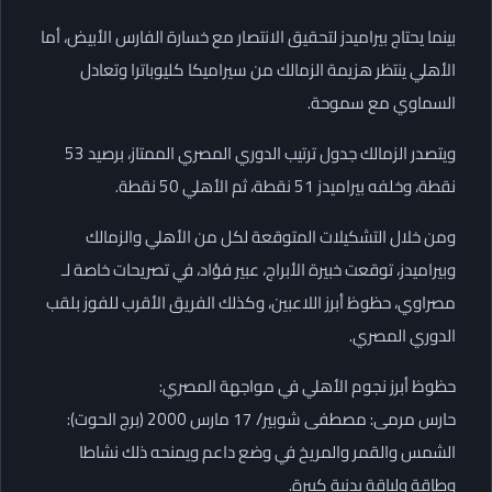
بينما يحتاج بيراميدز لتحقيق الانتصار مع خسارة الفارس الأبيض، أما
الأهلي ينتظر هزيمة الزمالك من سيراميكا كليوباترا وتعادل
السماوي مع سموحة.
ويتصدر الزمالك جدول ترتيب الدوري المصري الممتاز، برصيد 53
نقطة، وخلفه بيراميدز 51 نقطة، ثم الأهلي 50 نقطة.
ومن خلال التشكيلات المتوقعة لكل من الأهلي والزمالك
وبيراميدز، توقعت خبيرة الأبراج، عبير فؤاد، في تصريحات خاصة لـ
مصراوي، حظوظ أبرز اللاعبين، وكذلك الفريق الأقرب للفوز بلقب
الدوري المصري.
حظوظ أبرز نجوم الأهلي في مواجهة المصري:
حارس مرمى: مصطفى شوبير/ 17 مارس 2000 (برج الحوت):
الشمس والقمر والمريخ في وضع داعم ويمنحه ذلك نشاطا
وطاقة ولياقة بدنية كبيرة.