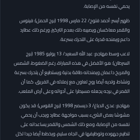
يحمي نفسه من الإصابة.
ظهير أيسر: أحمد فتوح/ 22 مارس 1998 (برج الحمل): فينوس
والقمر معاكسان ويصيبه ذلك بعدم التركيز، ورغم ذلك عطارد
داعم ويمنحه قدرة على التحرك بسرعة.
لاعب وسط مهاجم: عبد الله السعيد/ 13 يوليو 1985 (برج
السرطان): هو الأفضل في هذه المباراة، رغم الضغوط، الشمس
والمريخ داعمان ويمنحانه طاقة بدنية ويستطيع أن يتحرك بسرعة
ونشاط، ولديه أيضا روح تعاون مع زملائه في الفريق، كما أن
القمر في برجه يجعله مسيطرا على أدواته وعلى أرض الملعب.
مهاجم: عدي الدباغ/ 3 ديسمبر 1998 (برج القوس): قد يكون
مشوشا بعض الشيء بسبب مواجهة عطارد ويجب أن يحمي
نفسه من الإصابة، ومع ذلك الشمس والقمر يساعدانه على
تنظيم جهوده وتوظيفها في اتجاه سليم، ويخطط أيضا جيدا لكل