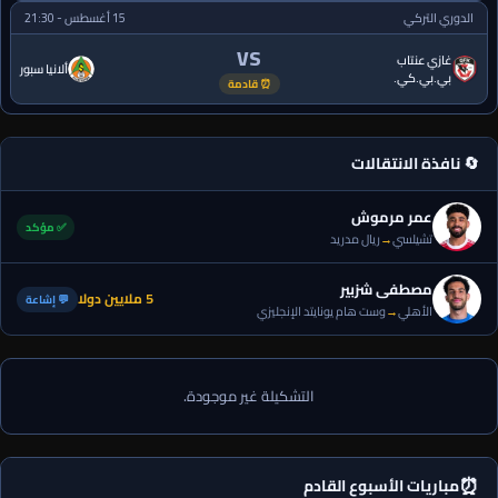
الدوري التركي
15 أغسطس - 21:30
VS
غازي عنتاب
ألانيا سبور
بي.بي.كي.
⏰ قادمة
🔄 نافذة الانتقالات
عمر مرموش
✅ مؤكد
تشيلسي
→
ريال مدريد
مصطفى شزبير
5 ملايين دولا
💬 إشاعة
الأهلي
→
وست هام يونايتد الإنجليزي
التشكيلة غير موجودة.
⏰
مباريات الأسبوع القادم