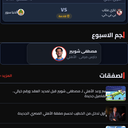
VS
غازي عنتاب
ألانيا سبور
بي.بي.كي.
⏰ قادمة
نجم الاسبوع
مصطفى شوبير
حارس مرمى · الأهلي
رسميًا.. إمام عاشور يوافق على تمديد عقده مع الأهلي حتى 2030
الصفقات
المزيد ‹
سر وعد الأهلي لـ مصطفى شوبير قبل تمديد العقد ورقم خيالي..
تفاصيل جديدة
أول تدخل من الخطيب لحسم صفقة الأهلي المصري الجديدة