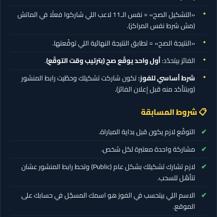
«التشكيل الصح» = نفس الـ11 لاعب اللي شاركوا فعلًا في الماتش
(مش شرط نفس المراكز).
«النتيجة الصح» = تطابق النتيجة النهائية اللي توقّعتها.
الفائز بيتحدّد:
أول واحد يوقّع صح (بترتيب وقت التوقّع)
.
شرط أساسي للفوز:
تكون شاركت تشكيلك وحطّيت رابط المنشور
(وبنتأكد منه قبل إعلان الفائز).
📋 شروط المسابقة
التوقّع لازم يكون قبل بداية المباراة.
مشاركة واحدة معتبرة لكل شخص.
لازم تشارك تشكيلك بشكل عام (Public) وتحط رابط المنشور عشان
تتأهّل للسحب.
الاسم اللي بيتحسب في الفوز هو اسمك المسجّل في حسابك على
الموقع.