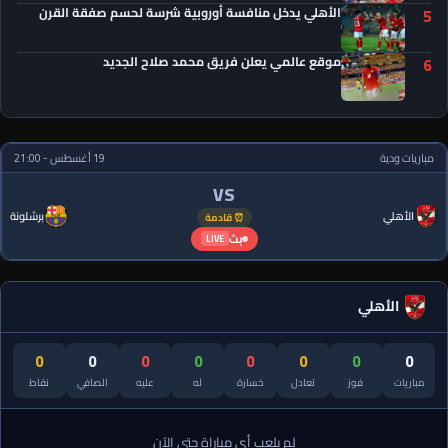
الأهلي يدخل منافسة أوروبية شرسة لحسم صفقة القرن
5
موقع عالمي يعلن فريق محمد صلاح الجديد
6
مباريات ودية
19 أغسطس - 21:00
VS
الأهلي
برشلونة
⏰ قادمة
بث
LIVE
الأهلي
0
0
0
0
0
0
0
0
مباريات
فوز
تعادل
خسارة
له
عليه
الصافي
نقاط
لم يلعب أي مباراة حتى الآن