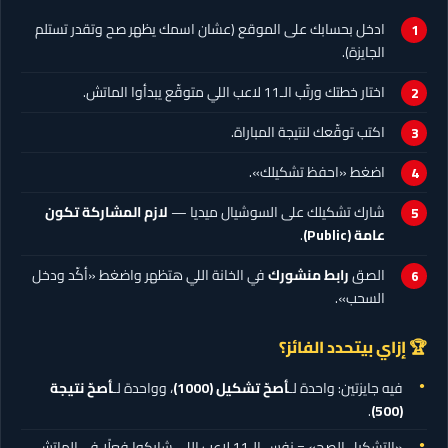
ادخل بحسابك على الموقع (عشان اسمك يظهر صح وتقدر تستلم
الجايزة).
اختار خطتك ورتّب الـ11 لاعب اللي متوقّع يبدأوا الماتش.
اكتب توقّعك لنتيجة المباراة.
اضغط «احفظ تشكيلك».
شارك تشكيلك على السوشيال ميديا —
لازم المشاركة تكون
عامة (Public)
.
الصق
رابط منشورك
في الخانة اللي هتظهر واضغط «أكّد ودخل
السحب».
🏆 إزاي بيتحدد الفائز؟
فيه جايزتين: واحدة لـ
أصحّ تشكيل
(1000)
، وواحدة لـ
أصحّ نتيجة
.
(500)
«التشكيل الصح» = نفس الـ11 لاعب اللي شاركوا فعلًا في الماتش