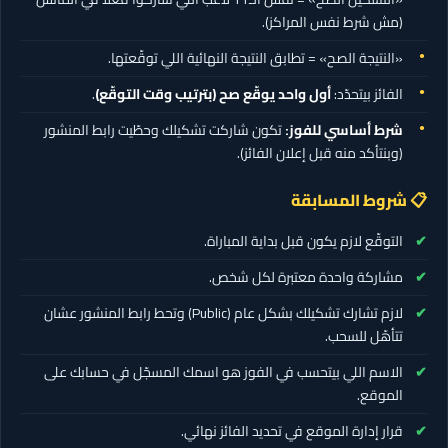
(مش شرط نفس المراكز).
«النتيجة الصح» = تطابق النتيجة النهائية اللي توقّعتها.
الفائز بيتحدّد:
أول واحد يوقّع صح (بترتيب وقت التوقّع)
.
شرط أساسي للفوز:
تكون شاركت تشكيلك وحطّيت رابط المنشور
(وبنتأكد منه قبل إعلان الفائز).
📋 شروط المسابقة
التوقّع لازم يكون قبل بداية المباراة.
مشاركة واحدة معتبرة لكل شخص.
لازم تشارك تشكيلك بشكل عام (Public) وتحط رابط المنشور عشان
تتأهّل للسحب.
الاسم اللي بيتحسب في الفوز هو اسمك المسجّل في حسابك على
الموقع.
قرار إدارة الموقع في تحديد الفائز نهائي.