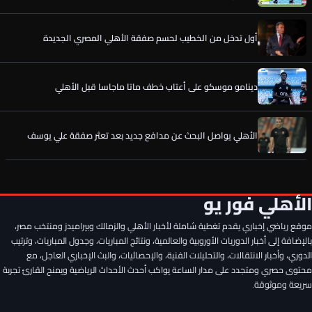
دينامو موسكو على أعتاب خطف ماتا ماجاسا قبل الأهلي
الأهلي يواصل البحث عن مدافع جديد بعد تعثر صفقة علي يوسف
الخطيب يحسم الصفقة الخامسة لـ الأهلي.. كواليس جديدة
رسميًا.. إمام عاشور يوافق على تمديد عقده مع الأهلي حتى 2030
الأهلي فور يو
موقع رياضي إخباري يقدم تغطية شاملة لأخبار الأهلي والزمالك وبيراميدز ومنتخب مصر،
سر وعد الأهلي لـ مصطفى شوبير قبل تمديد العقد ورقم خيالي..
تفاصيل جديدة
بالإضافة إلى أخبار الدوريات الأوروبية والعالمية، ونتائج المباريات، وجدول المباريات، وترتيب
الدوري، وأخبار الانتقالات، والتحليلات الفنية، والإحصائيات، والبث الإخباري العاجل، مع
محتوى حصري ومتجدد على مدار الساعة يواكب أحدث الأحداث الرياضية ويمنح القارئ تجربة
أول تدخل من الخطيب لحسم صفقة الأهلي المصري الجديدة
سريعة وموثوقة.