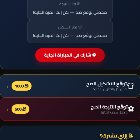
🎯 فائز النتيجة
محدش توقّع صح — كن إنت المرة الجاية!
👕 فائز التشكيل
محدش توقّع صح — كن إنت المرة الجاية!
⚽ شارك في المباراة الجاية
👕
توقّع التشكيل الصح
←
🎁 1000
وكن أول الفائزين بالجائزة
⚽
توقّع النتيجة الصح
←
🎁 500
وادخل سحب الجائزة
📝 إزاي تشترك؟