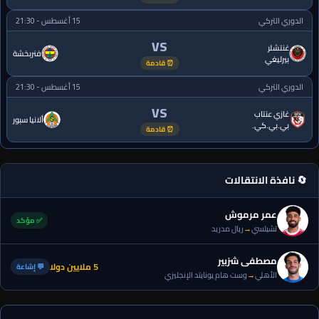
الدوري التركي
15 أغسطس - 21:30
VS
غنتشلر
فنربخشة
بيرليغي
⏰ قادمة
الدوري التركي
15 أغسطس - 21:30
VS
غازي عنتاب
ألانيا سبور
بي.بي.كي.
⏰ قادمة
🔄 نافذة الانتقالات
عمر مرموش
✅ مؤكد
تشيلسي
→
ريال مدريد
مصطفى شزبير
5 ملايين دولا
💬 إشاعة
الأهلي
→
وست هام يونايتد الإنجليزي