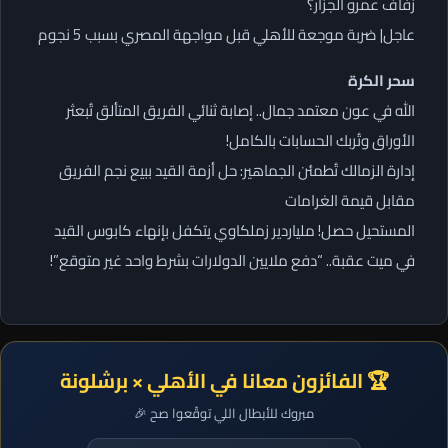
زفاف عمرو الجزار؟
عاجل| ضربة موجعة للأهلي قبل مواجهة المصري بسبب 5 نجوم
سحر الكرة
الله في عون معتمد جمال.. إصابة ثنائي الفريق المتألق تُبعثر
الأوراق وتُربك الحسابات بالكامل!
إدارة الزمالك تُطمئن الجماهير: حل أزمة القيد ببيع نجم الفريق
مقابل قيمة الغرامات
المستحيل حصل! ملياردير زملكاوي يتكفل بإنهاء كابوس القيد
في ميت عقبة.. “دفع ملايين الدولارات بشرط واحد غير متوقع”!
🏆 الفائزون معانا في الأهلي × برشلونة
مبروك للأبطال اللي توقّعوا صح 🎉