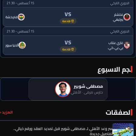
الدوري التركي
15 أغسطس - 21:30
VS
غنتشلر
فنربخشة
بيرليغي
⏰ قادمة
الدوري التركي
15 أغسطس - 21:30
VS
غازي عنتاب
ألانيا سبور
بي.بي.كي.
⏰ قادمة
نجم الاسبوع
مصطفى شوبير
رسميًا.. إمام عاشور يوافق على تمديد عقده مع الأهلي حتى 2030
حارس مرمى · الأهلي
سر وعد الأهلي لـ مصطفى شوبير قبل تمديد العقد ورقم خيالي..
الصفقات
المزيد ‹
تفاصيل جديدة
أول تدخل من الخطيب لحسم صفقة الأهلي المصري الجديدة