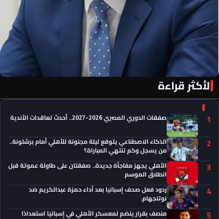
الأكثر قراءة
«الأهلي فور يو» لكل أهلاوي في كل مكان
صفقات الدوري المصري 2026-2027.. أحدث تعاقدات الأندية
1
الذكاء الاصطناعي يتوقع ليلة مجنونة للأهلي أمام برشلونة..
2
من يسجل وكم تنتهي المباراة؟
الأهلي يجهز مفاجأة جديدة.. صفقتان على طاولة عموتة قبل
3
انطلاق الموسم
ردود فعل صحف إسبانيا بعد أداء حمزة عبدالكريم ضد
4
نوتنجهام.
منصف بقرار ينضم لمعسكر الأهلي في إسبانيا استعدادًا
5