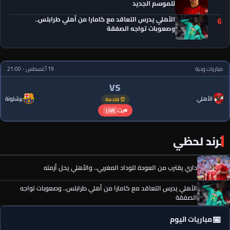
للموسم الجديد
الأهلي يدرس التعاقد مع كامارا من أهلي طرابلس..
6
وصعوبات تواجه الصفقة
مباريات ودية
19 أغسطس - 21:00
VS
الأهلي
برشلونة
⏰ قادمة
بث
LIVE
ترند لحظي
داري يقترب من العودة للوداد المغربي.. والأهلي يحل أزمته
الأهلي يدرس التعاقد مع كامارا من أهلي طرابلس.. وصعوبات تواجه
الصفقة
📅
مباريات اليوم