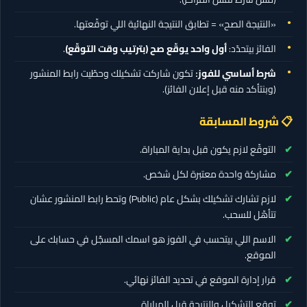
«النتيجة الصح» = تطابق النتيجة النهائية اللي توقّعتها.
الفائز بيتحدّد:
أول واحد يوقّع صح (بترتيب وقت التوقّع)
.
شرط أساسي للفوز:
تكون شاركت تشكيلك وحطّيت رابط المنشور
(وبنتأكد منه قبل إعلان الفائز).
📋 شروط المسابقة
التوقّع لازم يكون قبل بداية المباراة.
مشاركة واحدة معتبرة لكل شخص.
لازم تشارك تشكيلك بشكل عام (Public) وتحط رابط المنشور عشان
تتأهّل للسحب.
الاسم اللي بيتحسب في الفوز هو اسمك المسجّل في حسابك على
الموقع.
قرار إدارة الموقع في تحديد الفائز نهائي.
توقع التشكيل والنتيجة قبل المباراة