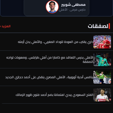
مصطفى شوبير
حارس مرمى · الأهلي
الصفقات
أحمد عبد القادر يخضع لجلسة تصوير كلاعب لبيراميدز
المزيد ‹
داري يقترب من العودة للوداد المغربي.. والأهلي يحل أزمته
الأهلي يدرس التعاقد مع كامارا من أهلي طرابلس.. وصعوبات تواجه
الصفقة
ينافس أندية أوروبية.. الأهلي المصري ينقض على أحمد حجازي الجديد
الفتح السعودي يبدي اهتمامًا بضم أحمد فتوح ظهير الزمالك
سر قرار الحسين عموتة في صفقة محمود صلاح حاوي المحلة بعد