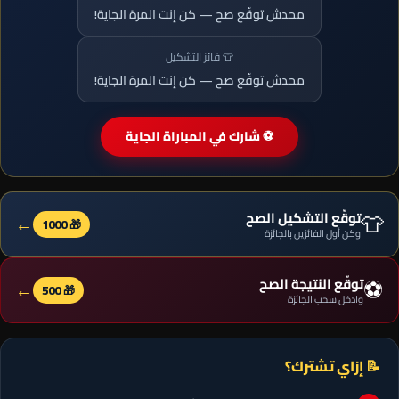
محدش توقّع صح — كن إنت المرة الجاية!
👕 فائز التشكيل
محدش توقّع صح — كن إنت المرة الجاية!
⚽ شارك في المباراة الجاية
👕
توقّع التشكيل الصح
←
🎁 1000
وكن أول الفائزين بالجائزة
⚽
توقّع النتيجة الصح
←
🎁 500
وادخل سحب الجائزة
📝 إزاي تشترك؟