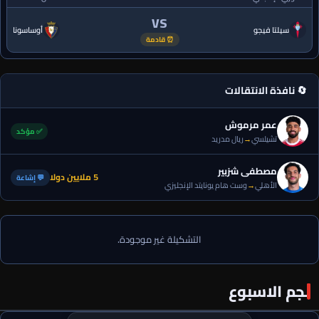
VS
سيلتا فيجو
أوساسونا
⏰ قادمة
🔄 نافذة الانتقالات
عمر مرموش
✅ مؤكد
تشيلسي
→
ريال مدريد
مصطفى شزبير
5 ملايين دولا
💬 إشاعة
الأهلي
→
وست هام يونايتد الإنجليزي
التشكيلة غير موجودة.
نجم الاسبوع