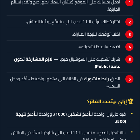
ادخل بحسابك على الموقع (عشان اسمك يظهر صح وتقدر تستلم
الجايزة).
اختار خطتك ورتّب الـ11 لاعب اللي متوقّع يبدأوا الماتش.
اكتب توقّعك لنتيجة المباراة.
اضغط «احفظ تشكيلك».
شارك تشكيلك على السوشيال ميديا —
لازم المشاركة تكون
عامة (Public)
.
الصق
رابط منشورك
في الخانة اللي هتظهر واضغط «أكّد ودخل
السحب».
🏆 إزاي بيتحدد الفائز؟
فيه جايزتين: واحدة لـ
أصحّ تشكيل
(1000)
، وواحدة لـ
أصحّ نتيجة
.
(500)
«التشكيل الصح» = نفس الـ11 لاعب اللي شاركوا فعلًا في الماتش
(مش شرط نفس المراكز).