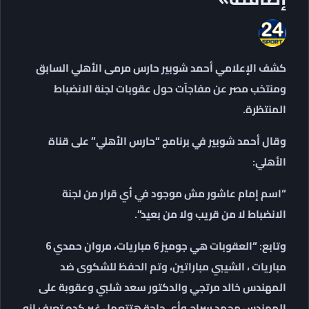
كشف الإعلامي أحمد شوبير حارس مرمى الأهلي السابق
ومنتخب مصر عن مفاجآت حول عقوبات لجنة الانضباط
المنتظرة.
وقال أحمد شوبير في برنامج “حارس الأهلي” على قناة
الأهلي:
“
اسم إمام عاشور مش موجود في أي قرار من لجنة
الانضباط لا من قريب ولا من بعيد”.
وتابع: “العقوبات هي جوميز 6 مباريات، مروان حمدي 6
مباريات ، الشيبي مباراتين، وتم الحفظ للشكوى ضد
المهندس خالد مرتجي والدكتور سعد شلبي وعقوبة على
المهندس محمد سراج،
و
أي حاجة هتتعمل غير كده تعرف انه