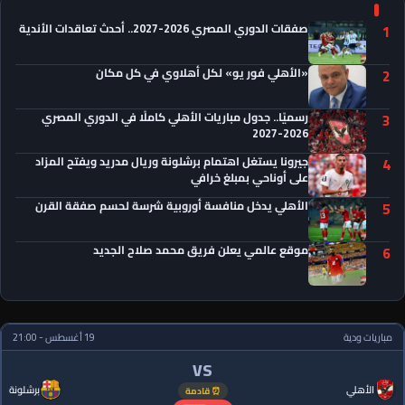
صفقات الدوري المصري 2026-2027.. أحدث تعاقدات الأندية
1
«الأهلي فور يو» لكل أهلاوي في كل مكان
2
رسميًا.. جدول مباريات الأهلي كاملًا في الدوري المصري
3
2026-2027
جيرونا يستغل اهتمام برشلونة وريال مدريد ويفتح المزاد
4
على أوناحي بمبلغ خرافي
الأهلي يدخل منافسة أوروبية شرسة لحسم صفقة القرن
5
موقع عالمي يعلن فريق محمد صلاح الجديد
6
مباريات ودية
19 أغسطس - 21:00
VS
الأهلي
برشلونة
⏰ قادمة