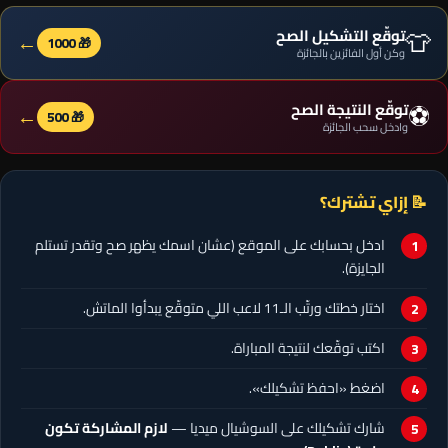
👕
توقّع التشكيل الصح
←
🎁 1000
وكن أول الفائزين بالجائزة
⚽
توقّع النتيجة الصح
←
🎁 500
وادخل سحب الجائزة
📝 إزاي تشترك؟
ادخل بحسابك على الموقع (عشان اسمك يظهر صح وتقدر تستلم
الجايزة).
اختار خطتك ورتّب الـ11 لاعب اللي متوقّع يبدأوا الماتش.
اكتب توقّعك لنتيجة المباراة.
اضغط «احفظ تشكيلك».
شارك تشكيلك على السوشيال ميديا —
لازم المشاركة تكون