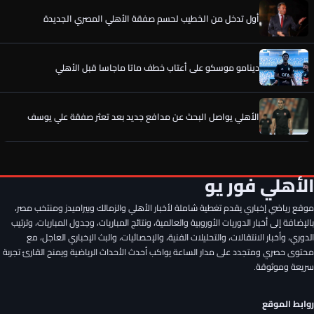
أول تدخل من الخطيب لحسم صفقة الأهلي المصري الجديدة
دينامو موسكو على أعتاب خطف ماتا ماجاسا قبل الأهلي
الأهلي يواصل البحث عن مدافع جديد بعد تعثر صفقة علي يوسف
الخطيب يحسم الصفقة الخامسة لـ الأهلي.. كواليس جديدة
الأهلي فور يو
رسميًا.. إمام عاشور يوافق على تمديد عقده مع الأهلي حتى 2030
موقع رياضي إخباري يقدم تغطية شاملة لأخبار الأهلي والزمالك وبيراميدز ومنتخب مصر،
بالإضافة إلى أخبار الدوريات الأوروبية والعالمية، ونتائج المباريات، وجدول المباريات، وترتيب
الدوري، وأخبار الانتقالات، والتحليلات الفنية، والإحصائيات، والبث الإخباري العاجل، مع
سر وعد الأهلي لـ مصطفى شوبير قبل تمديد العقد ورقم خيالي..
محتوى حصري ومتجدد على مدار الساعة يواكب أحدث الأحداث الرياضية ويمنح القارئ تجربة
تفاصيل جديدة
سريعة وموثوقة.
أول تدخل من الخطيب لحسم صفقة الأهلي المصري الجديدة
روابط الموقع