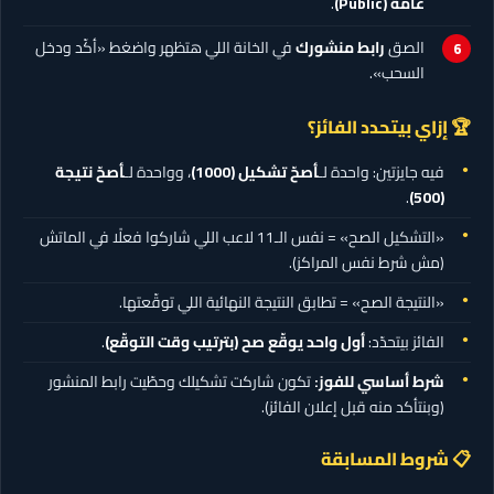
عامة (Public)
.
الصق
رابط منشورك
في الخانة اللي هتظهر واضغط «أكّد ودخل
السحب».
🏆 إزاي بيتحدد الفائز؟
فيه جايزتين: واحدة لـ
أصحّ تشكيل
(1000)
، وواحدة لـ
أصحّ نتيجة
.
(500)
«التشكيل الصح» = نفس الـ11 لاعب اللي شاركوا فعلًا في الماتش
(مش شرط نفس المراكز).
«النتيجة الصح» = تطابق النتيجة النهائية اللي توقّعتها.
الفائز بيتحدّد:
أول واحد يوقّع صح (بترتيب وقت التوقّع)
.
شرط أساسي للفوز:
تكون شاركت تشكيلك وحطّيت رابط المنشور
(وبنتأكد منه قبل إعلان الفائز).
📋 شروط المسابقة