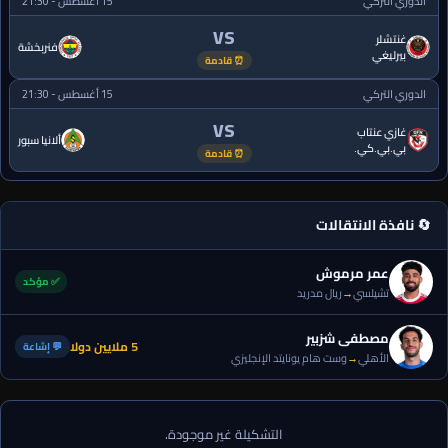
الدوري التركي
15 أغسطس - 21:30
VS
غنتشلر
فنربخشة
بيرليغي
⏰ قادمة
الدوري التركي
15 أغسطس - 21:30
VS
غازي عنتاب
ألانيا سبور
بي.بي.كي.
⏰ قادمة
🔄 نافذة الانتقالات
عمر مرموش
✅ مؤكد
تشيلسي
→
ريال مدريد
مصطفى شزبير
5 ملايين دولا
💬 إشاعة
الأهلي
→
وست هام يونايتد الإنجليزي
التشكيلة غير موجودة.