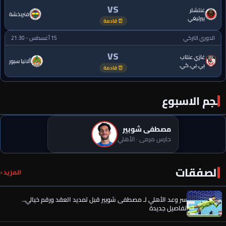
VS
غنتشلر
فنربخشة
بيرليغي
⏰ قادمة
الدوري التركي
15 أغسطس - 21:30
VS
غازي عنتاب
ألانيا سبور
بي.بي.كي.
⏰ قادمة
نجم الاسبوع
مصطفى شوبير
حارس مرمى · الأهلي
رسميًا.. إمام عاشور يوافق على تمديد عقده مع الأهلي حتى 2030
الصفقات
المزيد ‹
سر وعد الأهلي لـ مصطفى شوبير قبل تمديد العقد ورقم خيالي..
تفاصيل جديدة