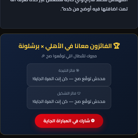
تمت اضافتها فيه أوضح من كده”.
🏆 الفائزون معانا في الأهلي × برشلونة
مبروك للأبطال اللي توقّعوا صح 🎉
🎯 فائز النتيجة
محدش توقّع صح — كن إنت المرة الجاية!
👕 فائز التشكيل
محدش توقّع صح — كن إنت المرة الجاية!
⚽ شارك في المباراة الجاية