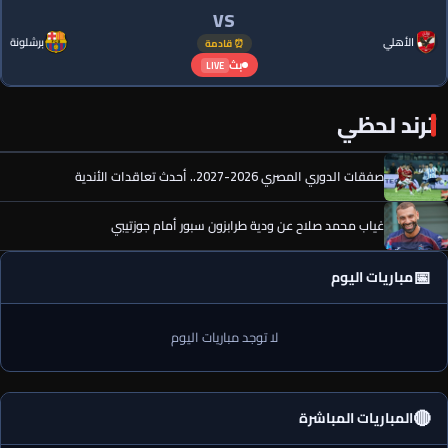
VS
الأهلي
برشلونة
⏰ قادمة
بث
LIVE
ترند لحظي
صفقات الدوري المصري 2026-2027.. أحدث تعاقدات الأندية
غياب محمد صلاح عن ودية طرابزون سبور أمام جوزتيبي
📅
مباريات اليوم
لا توجد مباريات اليوم
🔴
المباريات المباشرة