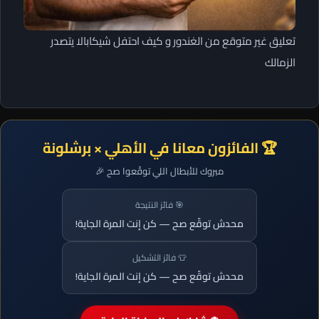
تعليق غير متوقع من الغندور و كيف احتفل شيكابالا يتصدر
الزمالك
🏆 الفائزون معانا في الأهلي × برشلونة
مبروك للأبطال اللي توقّعوا صح 🎉
🎯 فائز النتيجة
محدش توقّع صح — كن إنت المرة الجاية!
👕 فائز التشكيل
محدش توقّع صح — كن إنت المرة الجاية!