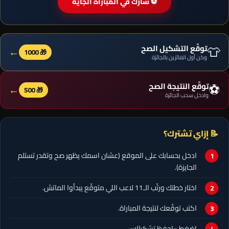
⚽ شارك في المباراة الجاية
👕
توقّع التشكيل الصح
←
🎁 1000
وكن أول الفائزين بالجائزة
⚽
توقّع النتيجة الصح
←
🎁 500
وادخل سحب الجائزة
📝 إزاي تشترك؟
ادخل بحسابك على الموقع (عشان اسمك يظهر صح وتقدر تستلم
الجايزة).
اختار خطتك ورتّب الـ11 لاعب اللي متوقّع يبدأوا الماتش.
اكتب توقّعك لنتيجة المباراة.
اضغط «احفظ تشكيلك».