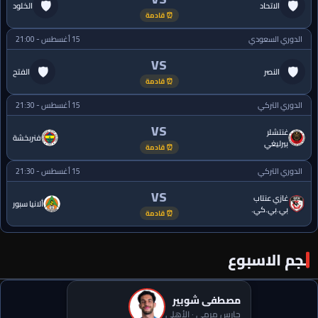
🛡
🛡
الاتحاد
الخلود
⏰ قادمة
الدوري السعودي
15 أغسطس - 21:00
VS
🛡
🛡
النصر
الفتح
⏰ قادمة
الدوري التركي
15 أغسطس - 21:30
VS
غنتشلر
فنربخشة
بيرليغي
⏰ قادمة
الدوري التركي
15 أغسطس - 21:30
VS
غازي عنتاب
ألانيا سبور
بي.بي.كي.
⏰ قادمة
نجم الاسبوع
مصطفى شوبير
صفقة الأهلي الجديدة تخطف الأنظار في معسكر إسبانيا
حارس مرمى · الأهلي