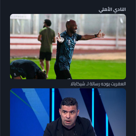
النادي الأهلي
العفريت يوجه رسالة لـ شيكابالا