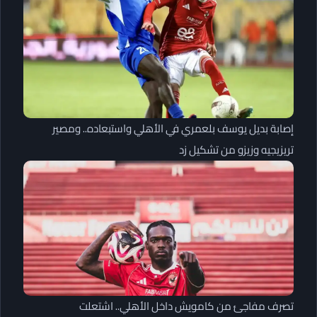
إصابة بديل يوسف بلعمري في الأهلي واستبعاده.. ومصير
تريزيجيه وزيزو من تشكيل زد
تصرف مفاجئ من كامويش داخل الأهلي.. اشتعلت