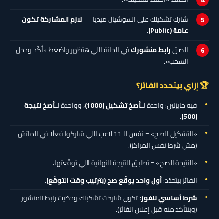
شارك تشكيلك على السوشيال ميديا —
لازم المشاركة تكون
عامة (Public)
.
الصق
رابط منشورك
في الخانة اللي هتظهر واضغط «أكّد ودخل
السحب».
🏆 إزاي بيتحدد الفائز؟
فيه جايزتين: واحدة لـ
أصحّ تشكيل
(1000)
، وواحدة لـ
أصحّ نتيجة
.
(500)
«التشكيل الصح» = نفس الـ11 لاعب اللي شاركوا فعلًا في الماتش
(مش شرط نفس المراكز).
«النتيجة الصح» = تطابق النتيجة النهائية اللي توقّعتها.
الفائز بيتحدّد:
أول واحد يوقّع صح (بترتيب وقت التوقّع)
.
شرط أساسي للفوز:
تكون شاركت تشكيلك وحطّيت رابط المنشور
(وبنتأكد منه قبل إعلان الفائز).