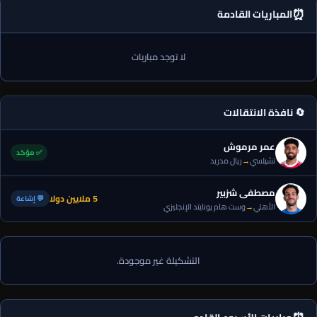
⏰
المباريات القادمة
لا توجد مباريات
🔄 نافذة الانتقالات
عمر مرموش
✅ مؤكد
تشيلسي
→
ريال مدريد
مصطفى شزبير
5 ملايين دولا
💬 إشاعة
الأهلي
→
وست هام يونايتد الإنجليزي
التشكيلة غير موجودة.