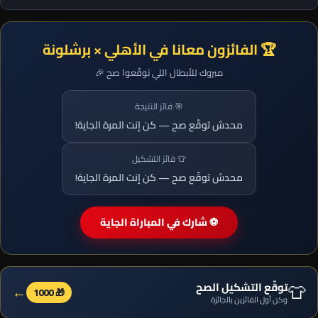
🏆 الفائزون معانا في الأهلي × برشلونة
مبروك للأبطال اللي توقّعوا صح 🎉
🎯 فائز النتيجة
محدش توقّع صح — كن إنت المرة الجاية!
👕 فائز التشكيل
محدش توقّع صح — كن إنت المرة الجاية!
⚽ شارك في المباراة الجاية
👕
توقّع التشكيل الصح
←
🎁 1000
وكن أول الفائزين بالجائزة