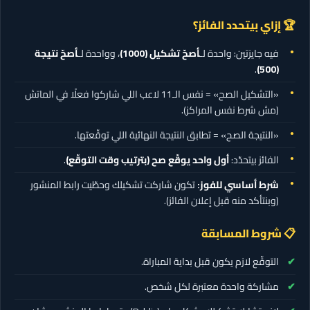
🏆 إزاي بيتحدد الفائز؟
فيه جايزتين: واحدة لـ
أصحّ تشكيل
(1000)
، وواحدة لـ
أصحّ نتيجة
.
(500)
«التشكيل الصح» = نفس الـ11 لاعب اللي شاركوا فعلًا في الماتش
(مش شرط نفس المراكز).
«النتيجة الصح» = تطابق النتيجة النهائية اللي توقّعتها.
الفائز بيتحدّد:
أول واحد يوقّع صح (بترتيب وقت التوقّع)
.
شرط أساسي للفوز:
تكون شاركت تشكيلك وحطّيت رابط المنشور
(وبنتأكد منه قبل إعلان الفائز).
📋 شروط المسابقة
التوقّع لازم يكون قبل بداية المباراة.
مشاركة واحدة معتبرة لكل شخص.