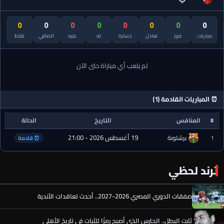
0
0
0
0
0
0
0
0
مباريات
فوز
تعادل
خسارة
له
عليه
الصافي
نقاط
لم يلعب أي مباراة حتى الآن
⏰ المباريات القادمة (1)
#
المنافس
التاريخ
الحالة
19 أغسطس 2026 - 21:00
1
برشلونة
⏰ قادمة
ترند لحظي
صفقات الدوري المصري 2026-2027.. أحدث تعاقدات الأندية
ثابت البطل.. الحارس الذي أصبح رمزًا للثبات في تاريخ الأهلي