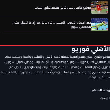
بعد العرض الأوروبي الرسمي.. قرار عاجل من إدارة الأهلي بشأن
مصطفى شوبير
الأهلي يدخل منافسة أوروبية شرسة لحسم صفقة القرن
عن عمر الساعي.. أول رد فعل من المصري بعد تحركات الأهلي وقرار
الحسين عموتة
الأهلي فور يو
موقع رياضي إخباري يقدم تغطية شاملة لأخبار الأهلي والزمالك وبيراميدز ومنتخب مصر،
ليس محمد شريف.. الأهلي يستقر على إعارة رأس حربة جديد قبل
انطلاق الموسم
بالإضافة إلى أخبار الدوريات الأوروبية والعالمية، ونتائج المباريات، وجدول المباريات، وترتيب
الدوري، وأخبار الانتقالات، والتحليلات الفنية، والإحصائيات، والبث الإخباري العاجل، مع
محتوى حصري ومتجدد على مدار الساعة يواكب أحدث الأحداث الرياضية ويمنح القارئ تجربة
فرمان ناري من الأهلي تجاه الصفقة المنتظرة
سريعة وموثوقة.
روابط الموقع
موقع عالمي يعلن فريق محمد صلاح الجديد
الرئيسية
بعد العرض الأوروبي الرسمي.. قرار عاجل من إدارة الأهلي بشأن