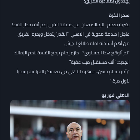
يهددون بمغادرة الفريق!
سحر الكرة
بضربة معلم.. الزمالك يعلن عن صفقة القرن رغم أنف حظر القيد!
عاجل | صدمة مدوية في الاهلي. “القدر” يتدخل ويحرم الفريق
من أهم أسلحته امام طلائع الجيش
“لم أتوقع هذا المستوى!”.. حازم إمام يرفع القبعة لنجم الزمالك
الجديد: “أنت مستقبل ميت عقبة”
“بأمر حسام حسن.. جوهرة الاهلي في معسكر الفراعنة رسمياً
لأول مرة!”
الاهلي فور يو