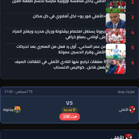
الأهلي يدخل منافسة أوروبية شرسة لحسم صفقة القرن
2
«الأهلي فور يو» لكل أهلاوي في كل مكان
3
جيرونا يستغل اهتمام برشلونة وريال مدريد ويفتح المزاد
4
على أوناحي بمبلغ خرافي
عن عمر الساعي.. أول رد فعل من المصري بعد تحركات
5
الأهلي وقرار الحسين عموتة
5 صفقات تراجع عنها النادي الأهلي في انتقالات الصيف
6
بفعل فاعل.. كواليس الانسحاب
مباريات ودية
19 أغسطس - 21:00
VS
الأهلي
برشلونة
⏰ قادمة
بث
LIVE
الأهلي