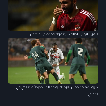
التقرير النهائى لحالة كريم فؤاد ومدة غيابه..خاص
ضربة لمعتمد جمال.. الزمالك يفقد لاعبا جديدا أمام إنبي في
الدوري