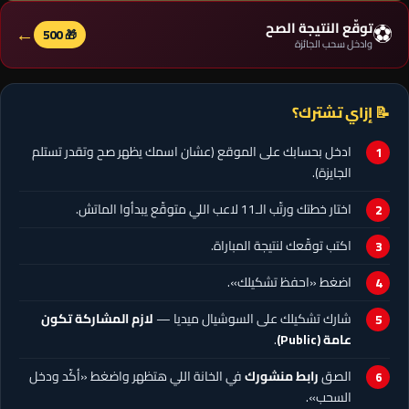
⚽
توقّع النتيجة الصح
←
🎁 500
وادخل سحب الجائزة
📝 إزاي تشترك؟
ادخل بحسابك على الموقع (عشان اسمك يظهر صح وتقدر تستلم
الجايزة).
اختار خطتك ورتّب الـ11 لاعب اللي متوقّع يبدأوا الماتش.
اكتب توقّعك لنتيجة المباراة.
اضغط «احفظ تشكيلك».
شارك تشكيلك على السوشيال ميديا —
لازم المشاركة تكون
عامة (Public)
.
الصق
رابط منشورك
في الخانة اللي هتظهر واضغط «أكّد ودخل
السحب».